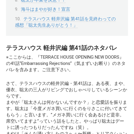
海斗はまやが好き！宣言
テラスハウス 軽井沢編 第41話を見終わっての
感想「聡太先生ありがとう！」
テラスハウス 軽井沢編 第41話のネタバレ
※ここからは、『TERRACE HOUSE OPENING NEW DOORS』
の
41話”Embarrassing Rejections”（気まずいお断り）
のネタ
バレを含みます。ご注意下さい。
さて、テラスハウスの軽井沢編・第41話は、ある夜、まや、
優衣、聡太の三人がリビングでおしゃべりしているシーンか
らです。
まやが「聡太さんは何かないんですか？」と恋愛話を振りま
す。聡太は「今度メガネ買いに行くのをりさこに付いてきて
もらう」と言います。
”メガネ買いに行く会あるけど是非。
席空いてますよ”
っていう話をしたと。やっぱり聡太はデー
トに誘ったつもりだったんですね（笑）。
まやは「そんな誘い方したの？へぇ〜新種」とリアクション