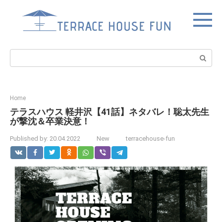
Skip
to
content
Search:
Home
テラスハウス 軽井沢【41話】ネタバレ！聡太先生
が撃沈＆卒業決意！
Published by:
20.04.2022
New
terracehouse-fun