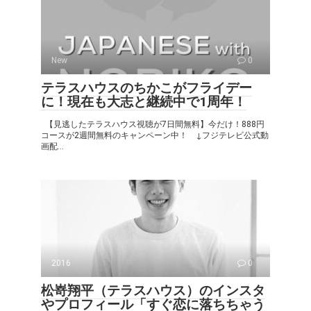
New
0
テラスハウスのちかこがフライデー
に！現在も大志と継続中で1周年！
【見逃したテラスハウス視聴が7日間無料】今だけ！888円
コースが2週間無料のキャンペーン中！ ↓フジテレビ公式動
画配...
2016
0
松嵜翔平（テラスハウス）のインスタ
やプロフィール「すぐ恋に落ちちゃう