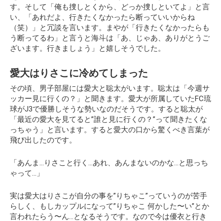
す。そして「俺も捜しとくから、どっか捜しといてよ」と言
い、
「あれだよ、行きたくなかったら断っていいからね
（笑）」
と冗談を言います。まやが「行きたくなかったらも
う断ってるわ」と言うと海斗は「あ、じゃあ、ありがとうご
ざいます。行きましょう」と嬉しそうでした。
愛大はりさこに冷めてしまった
その頃、男子部屋には愛大と聡太がいます。聡太は「今週サ
ッカー見に行くの？」と聞きます。愛大が所属していたFC琉
球がJ3で優勝しそうな勢いなのだそうです。すると聡太が
「最近の愛大を見てると”誰と見に行くの？”って聞きたくな
っちゃう」と言います。すると愛大の口から驚くべき言葉が
飛び出したのです。
「あんま…りさこと行く…あれ、あんまないのかな…と思っち
ゃって…」
実は愛大はりさこが自分の事を”りちゃこ”っていうのが苦手
らしく、もしカップルになって”りちゃこ 何かした〜い”とか
言われたらう〜ん…となるそうです。なので今は優衣と行き