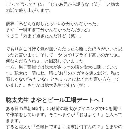
し”って言ってたね」「じゃあ元から誘うな（笑）」と聡太
の話で盛り上がります。
優衣「私どんな顔したらいいか分かんなかった」
まや「一瞬すぎて分かんなかったんだけど」
りさこ「気まず過ぎたんだけど（笑）」
でもりさこは行く気が無いんだったら断ったほうがいいと思
ったと言います。そして「やっぱりプライド高いのかなぁ。
何なんだろうねぇ」と困惑していました。
一方、男子部屋では聡太がさっきの話を愛大に話していま
す。聡太は
「暗にね。暗に”お前のメガネを選ぶほど、私は
暇じゃない”みたいな」
とちょっとひねくれた言い方をして
いました。さすがは聡太先生ですね（笑）。
聡太先生 まやとビール工場デートへ！
ある日の早朝6時半。出勤前の聡太がダイニングでPCを開い
て作業をしています。そこへまやが「おはよう！」と入って
きます。
すると聡太が「金曜日ですよ！週末は何すんの？」とまやの