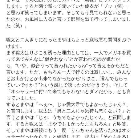
します。すると隣で黙って聞いていた優衣が「ブッ（笑）」
と思わず笑ってしまいます。そしてもう見てられないと思っ
たのか、お風呂に入ると言って部屋を出て行ってしまいまし
た（笑）。
聡太と二人きりになったまやはちょっと意地悪な質問をぶつ
けます。
まず聡太はりさこを誘った理由としては、一人でメガネを買
って来てみんなに”似合わなっ”とか言われるのが嫌だか
ら、”いや、似合うって言われたからね”って言えるからだと
言います。ただ、もちろん一人で行くのは寂しいし、みんな
とお出かけとか出来てなかったから”りさこ、選んでもらっ
ていいですか？”という感じで誘ったのだそうです。そして
「オシャラーに付いて来てもらわないとダメだから」
とも言
っていました。
するとまやは「へぇ〜、じゃ愛大君でもよかったじゃん？」
と質問します。聡太は「男と二人じゃ気持ち悪くない？」と
言うとまやは「じゃ、うちでもよかったじゃん」と質問しま
す。すると聡太は「まやでもよかったよもちろん」と即答。
そしてまやは最後にもう一度「りっちゃんを誘ったのはオシ
ャラーだったから？」と確認します。聡太は
「それもあるし