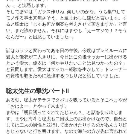
ん…」と沈黙します。
そしてまやは「ガラス作りね…楽しいのかな。うち集中して
モノ作る事出来無さそう」と遠まわしに嫌だと言います。す
ると聡太は「じゃあ何か別案を考えさせて頂きますか」と言
い、まだ諦めません。それにはまやも「えーマジで！？そう
なんだ〜」と困惑していました…。
話はガラッと変わってある日の午後。今度はプレイルームに
愛大と優衣が二人きりに。今日はこの後サッカーに出かける
という愛大。優衣は「何かやりたいことは見つかったの？」
と質問します。愛大はサッカー経験を生かして、トレーナー
の資格を取るために勉強するつもりだと話していました。
聡太先生の撃沈パートⅡ
ある朝、聡太がテラスでタバコを吸っているとそこへまやが
「おはよー」とやって来ます。
まやは「明日誘ってくれてたじゃん？」と話を切り出しま
す。まやは海斗も聡太も二回以上のお出かけなので、自分と
しては二人の男性と並行して出かけたりするのがあんまり好
きじゃないと打ち明けます。なので海斗の方が先に言われて