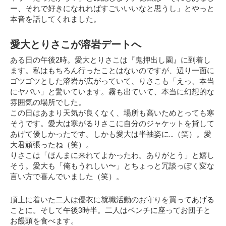
ー、それで好きになれればすごいいいなと思うし」
とやっと
本音を話してくれました。
愛大とりさこが溶岩デートへ
ある日の午後2時。愛大とりさこは『鬼押出し園』に到着し
ます。私はもちろん行ったことはないのですが、辺り一面に
ゴツゴツとした溶岩が広がっていて、りさこも「えっ、本当
にヤバい」と驚いています。霧も出ていて、本当に幻想的な
雰囲気の場所でした。
この日はあまり天気が良くなく、場所も高いためとっても寒
そうです。愛大は寒がるりさこに自分のジャケットを貸して
あげて優しかったです。しかも愛大は半袖姿に…（笑）。愛
大君頑張ったね（笑）。
りさこは「ほんまに来れてよかったわ。ありがとう」と嬉し
そう。愛大も「俺もうれしい〜」とちょっと冗談っぽく変な
言い方で喜んでいました（笑）。
頂上に着いた二人は優衣に就職活動のお守りを買ってあげる
ことに。そして午後3時半。二人はベンチに座ってお団子と
お饅頭を食べます。