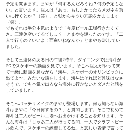
予定を聞きます。まやが「何するんだろうね？何の予定もな
い」と言います。聡太は「あっ。もしよかったらメガネを買
いに行くとか？（笑）」と朝からキツい冗談をかまします
（笑）。
でもそれは半分本気のようで「今度ビール工場行きたくて
さ。三連休空いてるでしょ？」とまやを誘ったのです。「二
人で行くの？いいよ！面白いねなんか」とまやもOKしてい
ました。
そして三連休のある日の午後2時半。ダイニングでは海斗が
PCでスケボーの動画を見ています。そこへ聡太がやって来
て一緒に動画を見ながら「海斗、スケボーのオリンピックに
出てよ〜」みたいな話をします。海斗はそれほど興味はなさ
そうで、でも本気で出るなら海外に行かないとダメだと話を
していました。
そこへバッチリメイクのまやが登場します。何も知らない海
斗はまやに「今日何するの？」と質問します。そこで初めて
海斗は二人がビール工場へお出かけすることを知ります。そ
んな海斗は「じゃあ二人が行ってる間、一人でクラフトビー
ル飲んで、スケボーの練習してるね」と悲しい表情で言って