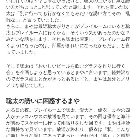
いに行くのはイヤじゃなかったけど、聡太の上から目線な誘
い方がちょっと…と思っていたと話します。それを聞いた聡
太は「別に行っても行かなくてもみたいな誘い方こその、乱
雑な…」と言っていました。
さらに、まやは最近聡太がりさこがプレイルームにいると聡
太もプレイルームに行くから、そういう気があったのかな？
みたいな話をします。それも聡太は否定し「プレイルーム行
くようになったのは、部屋がきれいになったからだよ」と言
っていました。
そして聡太は
『おいしいビールを飲むグラスを作りに行く
会』
を企画しようと思っているとまやに言います。軽井沢な
のでガラス細工とかがきっとあるはずと。まやは意外とノリ
ノリな感じでした。
聡太の誘いに困惑するまや
ある日の夜。プレイルームで聡太、愛大と、優衣、まやの四
人がテラスハウスの放送を見ています。その回は優衣と海斗
が初めてスケボーに行って雨宿りをした回です。まやは神妙
な面持ちで見ています。放送が終わり、優衣は「私、こんな
に楽しそうな顔してるって思った。それだけ（笑）」と感想