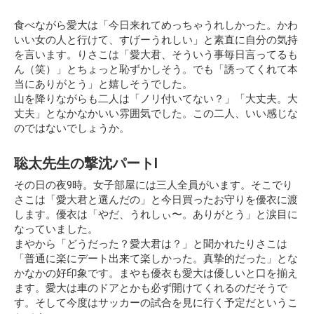
食べながら愛大は「今日来れてめっちゃうれしかった。かわ
いい女の人と行けて、すげーうれしい」と素直に自分の気持
を言います。りさこは「愛大君、そういう事毎日言ってるも
ん（笑）」とちょっと恥ずかしそう。でも「誘ってくれて本
当にありがとう」と嬉しそうでした。
山を降りながらも二人は「ノリ付いてない？」「大丈夫。大
丈夫」となかなかいい雰囲気でした。この二人、いい感じな
のではないでしょうか。
聡太先生の撃沈パートⅠ
その日の夜9時。女子部屋には三人全員がいます。そこでり
さこは「愛大君と選んだの」と今日買ったお守りを優衣に渡
します。優衣は「やだ、うれしぃ〜。ありがとう」と涙目に
なっていました。
まやから「どうだった？愛大君は？」と聞かれたりさこは
「普通に楽にデート出来て楽しかった。真摯的だった」とな
かなかの好印象です。まやも優衣も愛大は優しいと口を揃え
ます。愛大は車のドアとかも必ず開けてくれるのだそうで
す。そして今度はサッカーの試合を見に行く予定だというこ