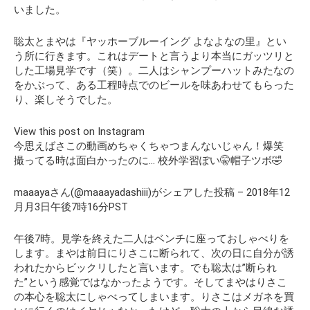
いました。
聡太とまやは『ヤッホーブルーイング よなよなの里』とい
う所に行きます。これはデートと言うより本当にガッツリと
した工場見学です（笑）。二人はシャンプーハットみたなの
をかぶって、ある工程時点でのビールを味あわせてもらった
り、楽しそうでした。
View this post on Instagram
今思えばさこの動画めちゃくちゃつまんないじゃん！爆笑
撮ってる時は面白かったのに… 校外学習ぽい🤫帽子ツボ🤣
maaayaさん(@maaayadashiii)がシェアした投稿 – 2018年12
月月3日午後7時16分PST
午後7時。見学を終えた二人はベンチに座っておしゃべりを
します。まやは前日にりさこに断られて、次の日に自分が誘
われたからビックリしたと言います。でも聡太は”断られ
た”という感覚ではなかったようです。そしてまやはりさこ
の本心を聡太にしゃべってしまいます。りさこはメガネを買