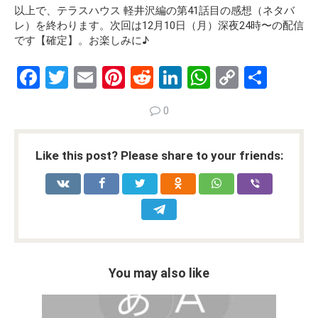
以上で、テラスハウス 軽井沢編の第41話目の感想（ネタバ
レ）を終わります。
次回は12月10日（月）深夜24時〜の配信
です【確定】。
お楽しみに♪
F
T
E
Pi
R
Li
W
C
S
a
wi
m
nt
e
n
h
o
h
0
ce
tt
ail
er
d
ke
at
py
ar
b
er
es
di
dI
s
Li
e
Like this post? Please share to your friends:
o
t
t
n
A
n
o
p
k
k
p
You may also like