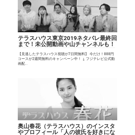
2016
0
テラスハウス東京2019ネタバレ最終回
まで！未公開動画や山チャンネルも！
【見逃したテラスハウス視聴が7日間無料】 今だけ！888円
コースが2週間無料のキャンペーン中！ ↓ フジテレビ公式動
画配...
2016
0
奥山春花（テラスハウス）のインスタ
やプロフィール「人の彼氏を好きにな