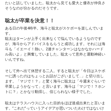
たいと話していました。聡太から見ても愛大と優衣が仲良さ
そうなのが分かるのだそうです。
聡太が卒業を決意！！
ある日の午後4時半。海斗と聡太がスケボーを楽しんでいま
す。
聡太はターンが上手く出来なくて悩んでいるようなのです
が、海斗からアドバイスをもらうと成功します。それには海
斗も「イエーイ！熱い。2連チャンターンはなかなかハード
ル高いよ」と興奮していました。聡太って意外と運動神経い
いんですね。
そして外へ出て休憩する二人。すると聡太が「今日はスケボ
ーに誘ったのはちょっとお話がございまして…」と切り出し
ます。「マジで！？」と驚く海斗に聡太は
「今週末ぐらいで
卒業しようかなって」
と言います。海斗は「マジで！？ホン
トに？」とかなり動揺し、信じられない様子でした。
聡太はテラスハウスに入った目的をほぼ達成出来たと言いま
す。”これだ”っていうアイデアが思いついたわけではないけ