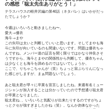
の感想「聡太先生ありがとう！」
テラスハウスの軽井沢編の第40話（ネタバレ）はいかがだっ
たでしょうか？
今週はいろいろと動きましたね〜。
愛大→優衣
海斗→まや
この矢印は太いと判断していいと思います。そしてまやも海
斗に矢印が向いているのも間違いないです。問題は優衣ちゃ
んですね。メンバー達の証言を聞く限りではかなり仲良さそ
うですから、海斗とまやの関係性から判断して、優衣ちゃん
は少なくとも海斗を諦めるのではないでしょうか。
ここで、りちゃこちゃんが（笑）ちょっと宙ぶらりんになっ
た感じがしますが、まぁ問題ないでしょう。
あと聡太君が早々に卒業を宣言しましたね。来週有名ミュー
ジシャンが加入することは分かっていたので予想通り聡太君
が卒業となりました。
聡太君ね…、いろいろと気配りが出来たりするのですがちょ
っとクセが強すぎましたかね（笑）。なんか勿体なかった