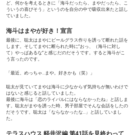
ど、何かを考えるときに「海斗だったら、まやだったら、こ
ういうの喜びそう」というのを自分の中で吸収出来たと話し
ていました。
海斗はまやが好き！宣言
最後に、聡太はまやにビールグラス作りを誘って断れた話を
します。そしてまやに断られた時に”おっ、（海斗に対し
て）やっぱあるな”と感じだのだそうです。すると海斗がこ
う言ったのです。
「最近、めっちゃ…まや。好きかも（笑）」
聡太が見ていてまやは海斗に少なからず気持ちが無いわけで
はないと感じると話していました。
最後に海斗は「恋のライバルにはならなかったね」と話しま
す。聡太がまやを誘った時、男子部屋でそんな会話をしたの
だそうです。聡太は「ならなかったな…」と話していまし
た。
テラスハウス 軽井沢編 第41話を見終わって