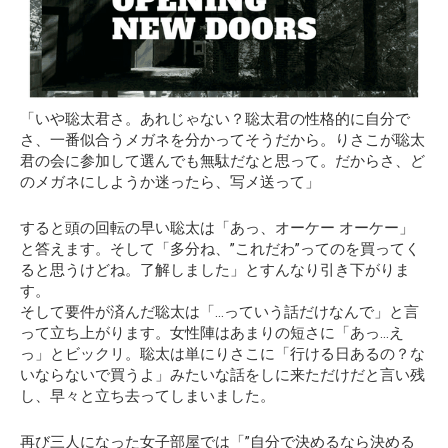
「いや聡太君さ。あれじゃない？聡太君の性格的に自分で
さ、一番似合うメガネを分かってそうだから。りさこが聡太
君の会に参加して選んでも無駄だなと思って。だからさ、ど
のメガネにしようか迷ったら、写メ送って」
すると頭の回転の早い聡太は「あっ、オーケー オーケー」
と答えます。そして「多分ね、”これだわ”ってのを買ってく
ると思うけどね。了解しました」とすんなり引き下がりま
す。
そして要件が済んだ聡太は「…っていう話だけなんで」と言
って立ち上がります。女性陣はあまりの短さに「あっ…え
っ」とビックリ。聡太は単にりさこに「行ける日あるの？な
いならないで買うよ」みたいな話をしに来ただけだと言い残
し、早々と立ち去ってしまいました。
再び三人になった女子部屋では「”自分で決めるなら決める