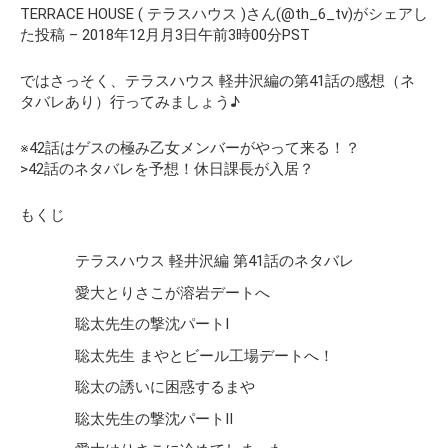
TERRACE HOUSE ( テラスハウス )さん(@th_6_tv)がシェアし
た投稿 – 2018年12月月3日午前3時00分PST
ではさっそく、テラスハウス 軽井沢編の第41話の感想（ネ
タバレあり）行ってみましょう♪
※42話はゲスの極み乙女メンバーがやって来る！？
>42話のネタバレを予想！休日課長が入居？
もくじ
テラスハウス 軽井沢編 第41話のネタバレ
愛大とりさこが溶岩デートへ
聡太先生の撃沈パートⅠ
聡太先生 まやとビール工場デートへ！
聡太の誘いに困惑するまや
聡太先生の撃沈パートⅡ