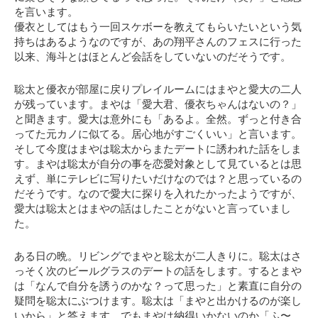
を言います。
優衣としてはもう一回スケボーを教えてもらいたいという気
持ちはあるようなのですが、あの翔平さんのフェスに行った
以来、海斗とはほとんど会話をしていないのだそうです。
聡太と優衣が部屋に戻りプレイルームにはまやと愛大の二人
が残っています。まやは「愛大君、優衣ちゃんはないの？」
と聞きます。愛大は意外にも
「あるよ。全然。ずっと付き合
ってた元カノに似てる。居心地がすごくいい」
と言います。
そして今度はまやは聡太からまたデートに誘われた話をしま
す。まやは聡太が自分の事を恋愛対象として見ているとは思
えず、単にテレビに写りたいだけなのでは？と思っているの
だそうです。なので愛大に探りを入れたかったようですが、
愛大は聡太とはまやの話はしたことがないと言っていまし
た。
ある日の晩。リビングでまやと聡太が二人きりに。聡太はさ
っそく次のビールグラスのデートの話をします。するとまや
は「なんで自分を誘うのかな？って思った」と素直に自分の
疑問を聡太にぶつけます。聡太は「まやと出かけるのが楽し
いから」と答えます。でもまやは納得いかないのか「ふ〜