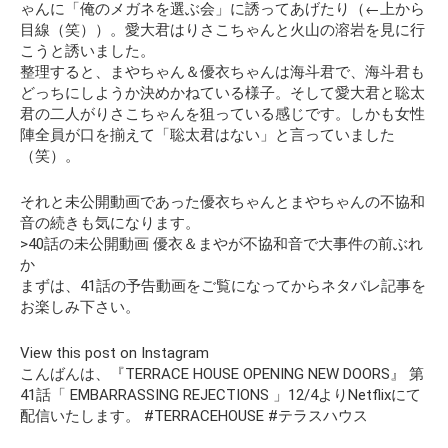
ゃんに「俺のメガネを選ぶ会」に誘ってあげたり（←上から
目線（笑））。愛大君はりさこちゃんと火山の溶岩を見に行
こうと誘いました。
整理すると、まやちゃん＆優衣ちゃんは海斗君で、海斗君も
どっちにしようか決めかねている様子。そして愛大君と聡太
君の二人がりさこちゃんを狙っている感じです。しかも
女性
陣全員が口を揃えて「聡太君はない」
と言っていました
（笑）。
それと未公開動画であった優衣ちゃんとまやちゃんの不協和
音の続きも気になります。
>40話の未公開動画 優衣＆まやが不協和音で大事件の前ぶれ
か
まずは、41話の予告動画をご覧になってからネタバレ記事を
お楽しみ下さい。
View this post on Instagram
こんばんは、『TERRACE HOUSE OPENING NEW DOORS』 第
41話「 EMBARRASSING REJECTIONS 」12/4よりNetflixにて
配信いたします。 #TERRACEHOUSE #テラスハウス