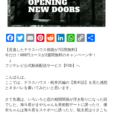
F
T
E
Pi
R
Li
W
C
S
a
wi
m
nt
e
n
h
o
h
【見逃したテラスハウス視聴が7日間無料】
ce
tt
ail
er
d
ke
at
py
ar
今だけ！888円コースが2週間無料のキャンペーン中！
b
er
es
di
dI
s
Li
e
↓
フジテレビ公式動画配信サービス【FOD】へ
o
t
t
n
A
n
o
p
k
こんばんは。
ここでは、テラスハウス・軽井沢編の
【第41話】
を見た感想
k
p
とネタバレを書いてみたいと思います。
さて先週は、いろいろと恋の相関関係が浮き彫りになった回
でした。海斗君がまやちゃんを美術館デートに誘ったり、優
衣ちゃんは海斗君をスケボーに誘ったり。聡太君はりさこち