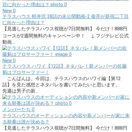
New
0
テラスハウス 軽井沢 38話の未公開動画-2 俊亮が新宿二丁目
に向かった理由は？
【見逃したテラスハウス視聴が7日間無料】 今だけ！888円
コースが2週間無料のキャンペーン中！ ↓ フジテレビ公式
動画...
New
0
テラスハウス ハワイ【12話】ネタバレ！新メンバーの佐藤
魁はプロサーファー！
こんばんは。今回は、テラスハウスのハワイ編【第12
話】を見た感想とネタバレを書いてみたいと思います。
先週は男子の新...
メンバーたち
0
テラスハウスのオーディションの内容や新メンバーが家に来
る順番は誰が決める？
【見逃したテラスハウス視聴が7日間無料】 今だけ！888円