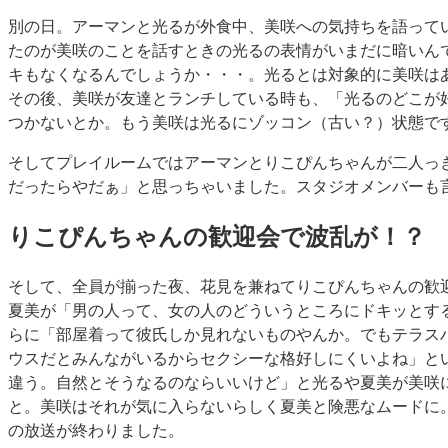
別の日。アーマンと光るが外食中、美咲への気持ちを語って
たのが美咲のことを話すときの光るの表情がいまだに暗いん
キもなくなるんでしょうか・・・。光るとは対象的に美咲は
その後、美咲が友達とランチしている時も、「光るのどこが
つかないとか。もう美咲は光るにゾッコン（古い？）状態で
そしてプレイルームではアーマンとりこぴんちゃんが二人っ
だったらやだぁ」
と思っちゃいました。スタジオメンバーも
りこぴんちゃんの歓迎会で波乱が！？
そして、全員が揃った夜、花見を兼ねてりこぴんちゃんの歓
夏美が「男の人って、女の人のどういうところにドキッとす
らに「部屋着って彼氏しか見れないものやんか。でもテラス
ウスだとみんながいるからセクシーな格好しにくいよね」と
違う。自然とそうなるのならいいけど」と光るや夏美が美咲
と。美咲はそれが気に入らないらしく夏美と険悪なムードに
の放送が終わりました。