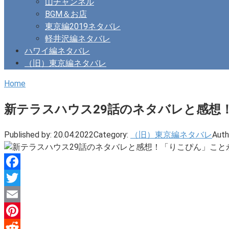
山チャンネル
BGM＆お店
東京編2019ネタバレ
軽井沢編ネタバレ
ハワイ編ネタバレ
（旧）東京編ネタバレ
Home
新テラスハウス29話のネタバレと感想
Published by:
20.04.2022
Category:
（旧）東京編ネタバレ
Auth
Facebook
Twitter
Email
Pinterest