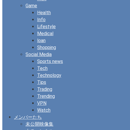
Game
Health
Info
Lifestyle
Medical
loan
Shopping
Social Media
Sports news
Tech
Technology
Tips
Trading
Trending
VPN
Watch
メンバーたち
未公開映像集