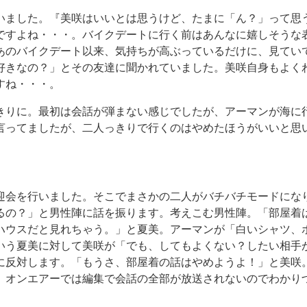
いました。
『美咲はいいとは思うけど、たまに「ん？」って思
ですよね・・・。バイクデートに行く前はあんなに嬉しそうな
あのバイクデート以来、気持ちが高ぶっているだけに、見てい
好きなの？」とその友達に聞かれていました。美咲自身もよく
すね・・・。
きりに。最初は会話が弾まない感じでしたが、アーマンが海に
言ってましたが、二人っきりで行くのはやめたほうがいいと思
迎会を行いました。そこでまさかの二人がバチバチモードにな
るの？」と男性陣に話を振ります。考えこむ男性陣。「部屋着
ハウスだと見れちゃう。」と夏美。アーマンが「白いシャツ、
いう夏美に対して美咲が「でも、してもよくない？したい相手
に反対します。「もうさ、部屋着の話はやめようよ！」と美咲
。オンエアーでは編集で会話の全部が放送されないのでわかり