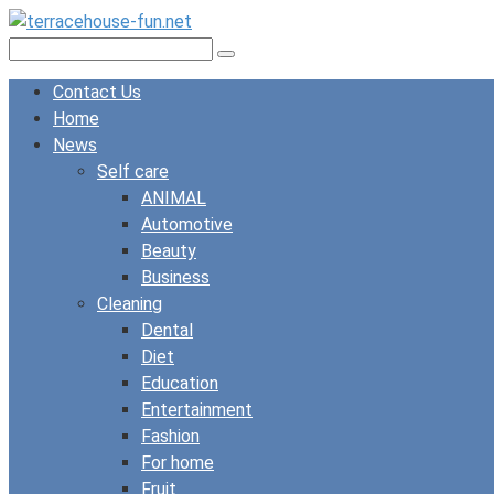
Skip
to
Search:
content
Contact Us
Home
News
Self care
ANIMAL
Automotive
Beauty
Business
Cleaning
Dental
Diet
Education
Entertainment
Fashion
For home
Fruit