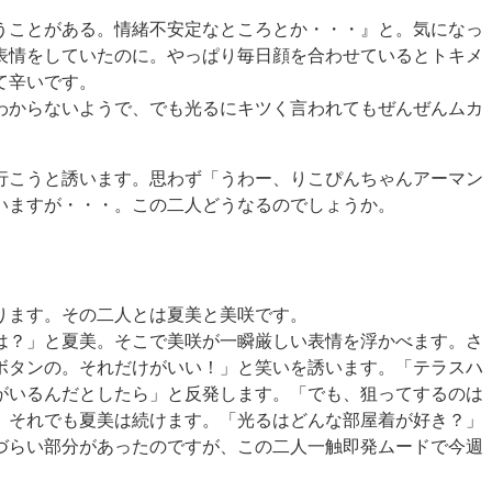
うことがある。情緒不安定なところとか・・・』
と。気になっ
表情をしていたのに。やっぱり毎日顔を合わせているとトキメ
て辛いです。
わからないようで、でも光るにキツく言われてもぜんぜんムカ
行こうと誘います。思わず
「うわー、りこぴんちゃんアーマン
いますが・・・。この二人どうなるのでしょうか。
ります。その二人とは
夏美と美咲
です。
は？」と夏美。そこで美咲が一瞬厳しい表情を浮かべます。さ
ボタンの。それだけがいい！」と笑いを誘います。「テラスハ
がいるんだとしたら」と反発します。「でも、狙ってするのは
。それでも夏美は続けます。「光るはどんな部屋着が好き？」
づらい部分があったのですが、この二人一触即発ムードで今週