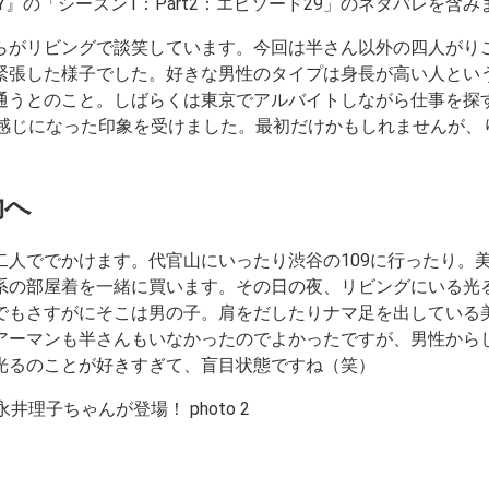
N THE CITY』の「シーズン1：Part2：エピソード29」のネタバレ
らがリビングで談笑しています。今回は半さん以外の四人がり
緊張した様子でした。好きな男性のタイプは
身長が高い人
とい
通うとのこと。しばらくは東京でアルバイトしながら仕事を探
い感じになった印象を受けました。最初だけかもしれませんが、
物へ
二人ででかけます。代官山にいったり渋谷の109に行ったり。
系の部屋着を一緒に買います。その日の夜、リビングにいる光
でもさすがにそこは男の子。肩をだしたりナマ足を出している
アーマンも半さんもいなかったのでよかったですが、男性から
光るのことが好きすぎて、盲目状態ですね（笑）