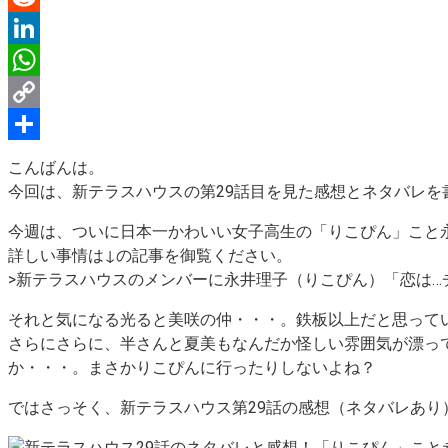
Reddit
LinkedIn
WhatsApp
Copy
Link
Share
こんばんは。
今回は、新テラスハウスの第29話目を見た感想とネタバレを
今週は、ついに
日本一かわいい女子高生
の「りこぴん」こと
詳しい事情は↓の記事を御覧ください。
>新テラスハウスのメンバーに永井理子（りこぴん）「恋は…
それと気になる光ると美咲の仲・・・。鉄板以上だと思って
さらにさらに、半さんと夏美もなんだか怪しい雰囲気が漂っ
か・・・。まさかりこぴんに行ったりしないよね？
ではさっそく、新テラスハウス第29話の感想（ネタバレあり