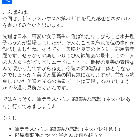
Link
Share
こんばんは。
今回は、新テラスハウスの第30話目を見た感想とネタバレ
を書いてみたいと思います。
先週は日本一可愛い女子高生に選ばれたりこぴんこと永井理
子ちゃんが登場しましたが、そんなことを忘れる位の事件が
勃発しましたね。そうです、美咲と夏美の
セクシー部屋着問
題
です。せっかくの楽しいりこぴん歓迎会の最中、この二人
の大人女性がピリピリムードに・・・。最後の夏美の表情な
んて凄かったですからねぇ。今週の第30話は一体どうなる
のでしょうか？美咲と夏美の間も気になりますが、前から約
束していた美咲と光るの温泉デートは実現するのでしょう
か？今週も見所たくさんです。
ではさっそく、新テラスハウス第30話の感想（ネタバレあ
り）行ってみましょう♪
もくじ
新テラスハウス第30話の感想（ネタバレ注意！）
部屋着事件について半さんは何を想う？