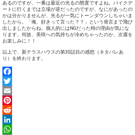
あるのですが、一番は最近の光るの態度ですよね。バイクデ
ートに行くまでは立場が逆だったのですが、なにがあったの
かは分かりませんが、光るが一気にトーンダウンしちゃいま
したから。「俺、好きって言った？？」という発言まで飛び
出しましたからね。個人的には
NGだった時の理由が気にな
ります。
何故、美咲への気持ちが冷めちゃったのか、次週を
お楽しみに！！
以上で、新テラスハウスの第30話目の感想（ネタバレあ
り）を終わります。
Facebook
Twitter
Email
Pinterest
Reddit
LinkedIn