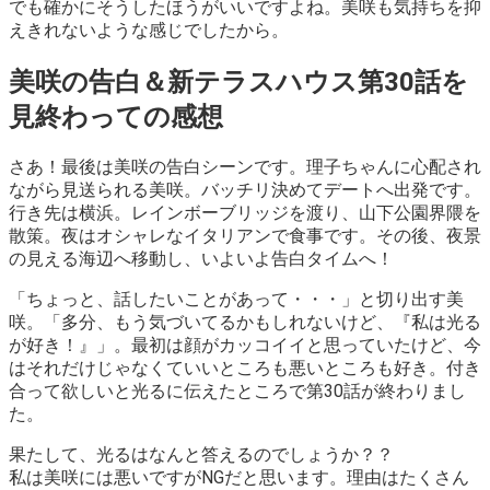
でも確かにそうしたほうがいいですよね。美咲も気持ちを抑
えきれないような感じでしたから。
美咲の告白＆新テラスハウス第30話を
見終わっての感想
さあ！最後は美咲の告白シーンです。理子ちゃんに心配され
ながら見送られる美咲。バッチリ決めてデートへ出発です。
行き先は横浜。レインボーブリッジを渡り、山下公園界隈を
散策。夜はオシャレなイタリアンで食事です。その後、夜景
の見える海辺へ移動し、いよいよ告白タイムへ！
「ちょっと、話したいことがあって・・・」と切り出す美
咲。「多分、もう気づいてるかもしれないけど、『私は光る
が好き！』」。最初は顔がカッコイイと思っていたけど、今
はそれだけじゃなくていいところも悪いところも好き。付き
合って欲しいと光るに伝えたところで第30話が終わりまし
た。
果たして、光るはなんと答えるのでしょうか？？
私は美咲には悪いですがNGだと思います。理由はたくさん