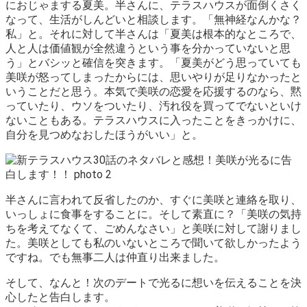
におじゃまする夏美。半さんに、テラスハウスが面倒くさく
なって、生活がしんどいと相談します。
「無神経なんかな？
私」
と。それに対して半さんは「夏美は根本的なところで、
人と人は価値観が全然違うという事を分かっていないと思
う」とバシッと確信を突きます。「夏美がどう思っていても
美咲が怒ってしまったからには、思いやりが足りなかったと
いうことだと思う。本気で美咲の恋愛を応援するのなら、黙
っていたり、ウソをついたり、汚れ役を買ってでないといけ
ないこともある。テラスハウスに入ったことをきっかけに、
自分を見つめなおしたほうがいい」と。
半さんに言われて反省したのか、すぐに美咲と連絡を取り、
いっしょに食事をすることに。そして素直に？「美咲の気持
ちを考えてなくて、ごめんなさい」と美咲に対して謝りまし
た。美咲としても私のいないところで聞いて欲しかったよう
ですね。でも
無事二人は仲直り出来ました
。
そして、なんと！次のデートで光るに想いを伝えることを決
心したと告白します。