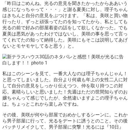
「昨日はごめんね。光るの意見を聞きたかったからああいう
感じになっちゃって・・・」と謝る夏美に対し、理子ちゃん
はきちんと自分の意見をぶつけます。「私は、美咲と買い物
行ったり、ずっと頑張ってたのを知ってたから、私としても
光るの前で好みの部屋着姿の話をして欲しくなかった。でも
夏美は悪気があったわけではないし、美咲の事を思って言っ
てくれてたの知って納得した。美咲にもそこは説明してあげ
ないとモヤモヤしてると思う」と。
私はこのシーンを見て、
一番大人なのは理子ちゃんじゃん！
と思ってしまいました。自分より何歳も年上の女性二人に対
して自分の意見をしっかり伝えつつ、仲を取り持つこの対
応。素晴らしいと思いました！先週はただの世間知らずのお
嬢ちゃんって感じでしたが、全然違いますよこの理子ちゃん
は。ちょっとこれから楽しみですね。
その後、美咲が何やら部屋でおめかしするシーンに。これか
ら男子部屋に行って、光るをデートに誘うとのこと。その後
バッチリメイクして、男子部屋に突撃！光るには『10日』