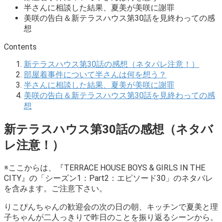
半さんに相談した結果、夏美が美咲に謝罪
美咲の告白＆新テラスハウス第30話を見終わっての感
想
Contents
新テラスハウス第30話の感想（ネタバレ注意！）
部屋着事件について半さんは何を想う？
半さんに相談した結果、夏美が美咲に謝罪
美咲の告白＆新テラスハウス第30話を見終わっての感
想
新テラスハウス第30話の感想（ネタバ
レ注意！）
※ここからは、『TERRACE HOUSE BOYS & GIRLS IN THE
CITY』の「シーズン1：Part2：エピソード30」のネタバレ
を含みます。ご注意下さい。
りこぴんちゃんの歓迎会の次の日の朝、キッチンで夏美と理
子ちゃんが二人っきりで昨日のことを振り返るシーンから。