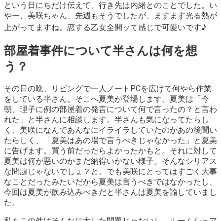
という日にちだけ伝えて、行き先は内緒とのことでした。い
やー、美咲ちゃん、先週もそうでしたが、ますます光る熱が
上がってますね。恋する乙女全開ッて感じで可愛いです♪
部屋着事件について半さんは何を想
う？
その日の晩、リビングで一人ノートPCを広げて何やら作業
をしている半さん。そこへ夏美が登場します。夏美は「今
朝、理子に例の部屋着の発言について何で言ったの？と言わ
れた」と半さんに相談します。半さんも気になってたらし
く、美咲になんであんなにイライラしていたのかあの後聞い
たらしく、「夏美はあの場で言うべきじゃなかった」と夏美
に告げます。買う前だったらよかったかもと。それに対して
夏美は何が悪いのかまだ納得いかない様子。そんなシリアス
な問題じゃないでしょ？と。でも美咲にとってはすごく大事
なことだったみたいだから夏美は言うべきではなかったし、
今回は夏美が飲み込みべきだと半さんは夏美を諭していまし
た。
私もこの件はそんなに大した問題じゃないし、ルームシェア