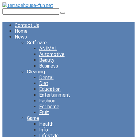
Skip
to
Search:
content
Contact Us
Home
News
Self care
ANIMAL
Automotive
Beauty
Business
Cleaning
Dental
Diet
Education
Entertainment
Fashion
For home
Fruit
Game
Health
Info
Lifestyle