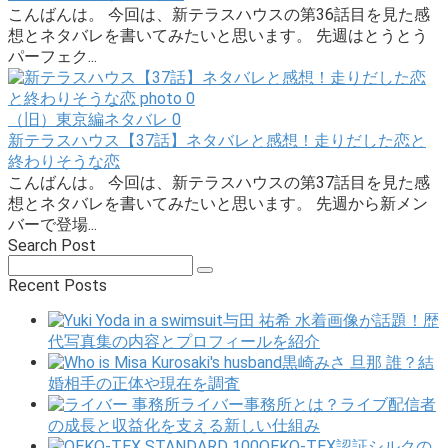
こんばんは。 今回は、新テラスハウスの第36話目を見た感
想とネタバレを書いてみたいと思います。 先週はとうとう
パーフェク...
（旧）東京編ネタバレ
0
新テラスハウス【37話】ネタバレと感想！走りだした恋と
終わりそうな恋
こんばんは。 今回は、新テラスハウスの第37話目を見た感
想とネタバレを書いてみたいと思います。 先週から新メン
バーで登場...
Search Post
Search:
Recent Posts
与田 祐希 水着画像が話題！歴
代写真集の内容とプロフィールを紹介
黒崎みさ 旦那 誰？結
婚相手の正体や現在を調査
ライバー事務所とは？ライブ配信者
の成長と収益化を支える新しい仕組み
OEKO-TEX認証シルクの