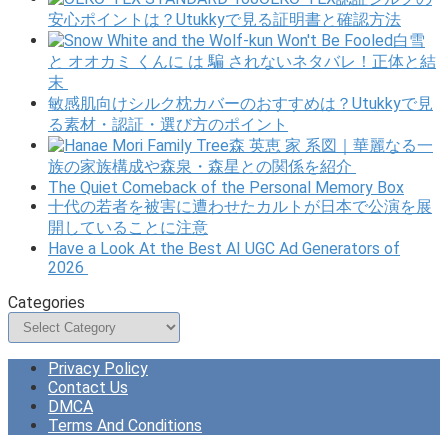
安心ポイントは？Utukkyで見る証明書と確認方法
白雪
と オオカミ くんに は 騙 されないネタバレ！正体と結
末
敏感肌向けシルク枕カバーのおすすめは？Utukkyで見
る素材・認証・選び方のポイント
森 英恵 家 系図｜華麗なる一
族の家族構成や森泉・森星との関係を紹介
The Quiet Comeback of the Personal Memory Box
十代の若者を被害に遭わせたカルトが日本で公演を展
開していることに注意
Have a Look At the Best AI UGC Ad Generators of
2026
Categories
Categories
Privacy Policy
Contact Us
DMCA
Terms And Conditions