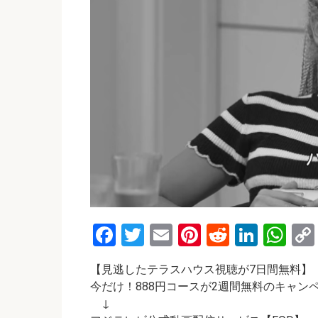
F
T
E
Pi
R
Li
W
a
wi
m
nt
e
n
h
【見逃したテラスハウス視聴が7日間無料】
ce
tt
ail
er
d
ke
at
今だけ！888円コースが2週間無料のキャン
b
er
es
di
dI
s
↓