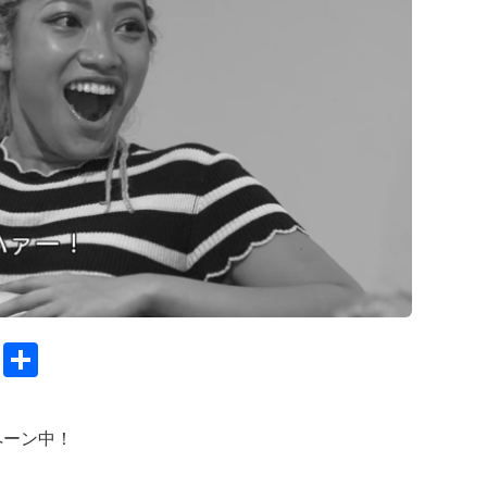
C
S
o
h
py
ar
ペーン中！
Li
e