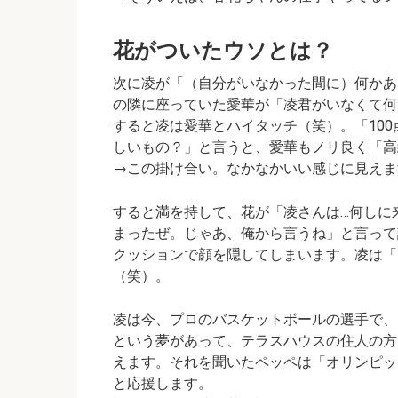
花がついたウソとは？
次に凌が
「（自分がいなかった間に）何かあ
の隣に座っていた愛華が
「凌君がいなくて何
すると凌は愛華とハイタッチ（笑）。
「10
しいもの？」
と言うと、愛華もノリ良く
「高
→この掛け合い。なかなかいい感じに見えま
すると満を持して、花が
「凌さんは…何しに
まったぜ。じゃあ、俺から言うね」
と言って
クッションで顔を隠してしまいます。凌は
「
（笑）。
凌は今、プロのバスケットボールの選手で、
という夢があって、テラスハウスの住人の方
えます。それを聞いたペッペは
「オリンピッ
と応援します。