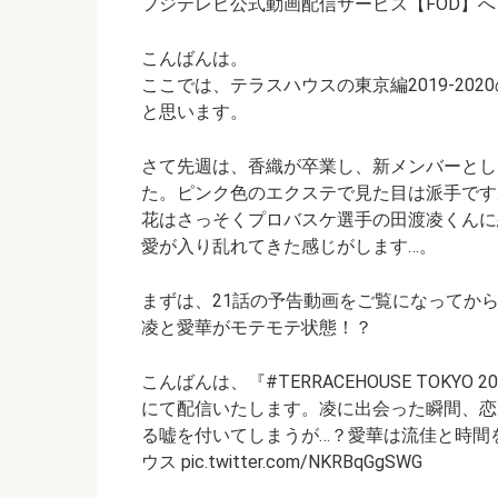
o
t
t
n
A
フジテレビ公式動画配信サービス【FOD】へ
o
p
こんばんは。
k
p
ここでは、テラスハウスの東京編2019-2020
と思います。
さて先週は、香織が卒業し、新メンバーとし
た。ピンク色のエクステで見た目は派手です
花はさっそくプロバスケ選手の田渡凌くんに
愛が入り乱れてきた感じがします…。
まずは、21話の予告動画をご覧になってか
凌と愛華がモテモテ状態！？
こんばんは、『#TERRACEHOUSE TOKYO 2019
にて配信いたします。凌に出会った瞬間、恋
る嘘を付いてしまうが…？愛華は流佳と時間
ウス pic.twitter.com/NKRBqGgSWG