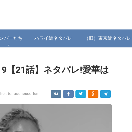
ンバーたち
ハワイ編ネタバレ
（旧）東京編ネタバレ
9【21話】ネタバレ!愛華は
hor:
terracehouse-fun