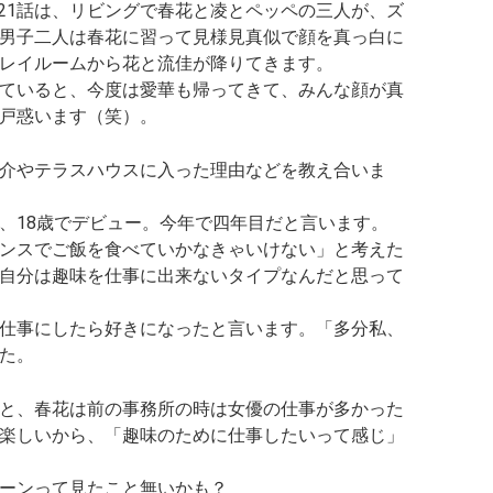
・第21話は、リビングで春花と凌とペッペの三人が、ズ
男子二人は春花に習って見様見真似で顔を真っ白に
レイルームから花と流佳が降りてきます。
ていると、今度は愛華も帰ってきて、みんな顔が真
戸惑います（笑）。
介やテラスハウスに入った理由などを教え合いま
、18歳でデビュー。今年で四年目だと言います。
ンスでご飯を食べていかなきゃいけない」と考えた
自分は趣味を仕事に出来ないタイプなんだ
と思って
仕事にしたら好きになったと言います。
「多分私、
た。
と、春花は前の事務所の時は女優の仕事が多かった
楽しいから、
「趣味のために仕事したいって感じ」
ーンって見たこと無いかも？