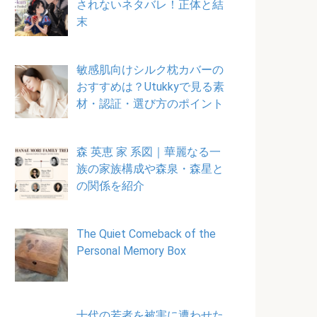
されないネタバレ！正体と結
末
敏感肌向けシルク枕カバーの
おすすめは？Utukkyで見る素
材・認証・選び方のポイント
森 英恵 家 系図｜華麗なる一
族の家族構成や森泉・森星と
の関係を紹介
The Quiet Comeback of the
Personal Memory Box
十代の若者を被害に遭わせた