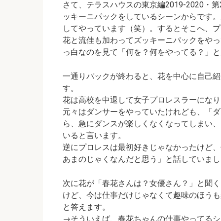
さて、テラスハウスの東京編2019-2020
ッキーニパックをしているシーンからです。
してやっています（笑）。するとそこへ、プ
花と流佳も加わってズッキーニパックをやっ
っ白なのを見て
「何を？何をやってる？」
と
一通りパックが終わると、花を中心に自己紹
す。
花は高校を中退して女子プロレスラーになり
元々はダンサーをやっていたけれども、「ダ
ら、急にダンスが楽しくなくなってしまい、
いると言います。
逆にプロレスは最初好きじゃなかったけど、
あまのじゃくなんだと思う」
と話していまし
次に花が
「春花さんは？女優さん？」
と聞く
けど、今は仕事だけじゃなくて趣味のほうも
と答えます。
→そういえば、春花ちゃんの仕事やってるシ