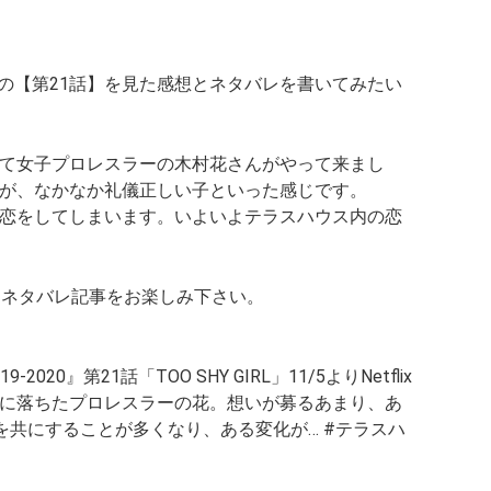
n
k
の
【第21話】
を見た感想とネタバレを書いてみたい
て女子プロレスラーの木村花さんがやって来まし
が、なかなか礼儀正しい子といった感じです。
恋をしてしまいます。いよいよテラスハウス内の恋
らネタバレ記事をお楽しみ下さい。
-2020』第21話「TOO SHY GIRL」11/5よりNetflix
に落ちたプロレスラーの花。想いが募るあまり、あ
を共にすることが多くなり、ある変化が… #テラスハ