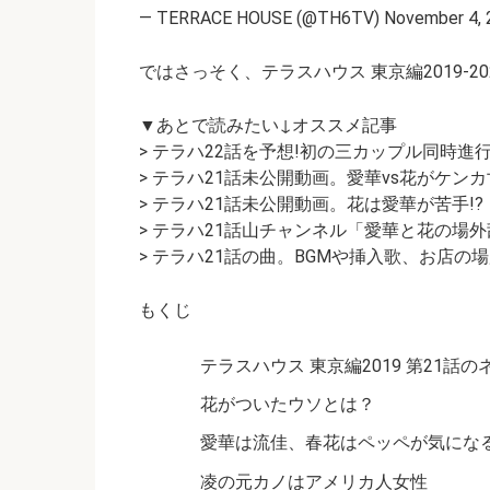
— TERRACE HOUSE (@TH6TV) November 4, 
ではさっそく、テラスハウス 東京編2019-
▼あとで読みたい↓オススメ記事
> テラハ22話を予想!初の三カップル同時進行
> テラハ21話未公開動画。愛華vs花がケン
> テラハ21話未公開動画。花は愛華が苦手!?
> テラハ21話山チャンネル「愛華と花の場
> テラハ21話の曲。BGMや挿入歌、お店の
もくじ
テラスハウス 東京編2019 第21話の
花がついたウソとは？
愛華は流佳、春花はペッペが気にな
凌の元カノはアメリカ人女性