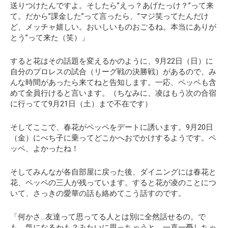
送りつけたんですよ。そしたら”えっ？あげたっけ？”って来
て。だから”課金した”って言ったら、”マジ笑ってたんだけ
ど、メッチャ嬉しい。おいしいものおごるね。本当にありが
とう”って来た（笑）」
すると花はその話題を変えるかのように、9月22日（日）に
自分のプロレスの試合（リーグ戦の決勝戦）があるので、み
んな時間があったら来てねと告知します。一応、ペッペも含
めて全員行けると言います。（ちなみに、凌はもう次の合宿
に行ってて9月21日（土）まで不在です）
そしてここで、春花がペッペをデートに誘います。9月20日
（金）にべち子に乗ってどこかへおでかけするようです。ペ
ッペ、よかったね！
そしてみんなが各自部屋に戻った後、ダイニングには春花と
花、ペッペの三人が残っています。すると花が凌のことにつ
いて、さっきの愛華の話も絡めてこう話すのです。
「何かさ…友達って思ってる人とは別に全然話せるの。で
も、気になるかも？みたいに思っちゃうと、一喜一憂しちゃ