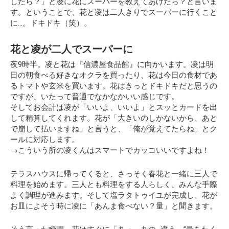
したら？」
と凌に花にスーパーを教えてあげたら？と言いま
す。ということで、花と凌は二人きりでスーパーに行くこと
に…。ドキドキ（笑）。
花と凌が二人でスーパーに
夜9時半。凌と花は『信濃屋食品館』に向かいます。凌は明
日の朝食べる好きなオクラを買ったり、花は今日の食材であ
るトマトや玄米を買います。花はきっとドキドキだと思うの
ですが、いたって普通でなかなかいい感じです。
そしてお会計は凌が「いいよ、いいよ」とスッとカードを出
して精算してくれます。花が「大きいのしかないから、あと
で崩して払いますね」と言うと、「俺が覚えてたらね」とク
ールに対応します。
→こういう所の凌くんはスマートでカッコいいですよね！
テラスハウスに帰ってくると、さっそく春花と一緒に三人で
料理を始めます。三人とも料理をする人らしく、みんな手際
よく調理が進みます。そして塩ラタトゥイユが完成し、花が
お皿によそう時に凌に
「あんま食べない？量」
と聞きます。