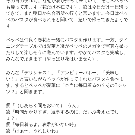
その日の夜10時。なぜか凌が帰って来ていて、そこへペッペ
も帰って来ます（花だけ不在です）。凌は今日だけ一日帰っ
てきて、また明日から合宿所へ行くと言います。今日はペッ
ペのパスタが食べられると聞いて、急いで帰ってきたようで
す。
ペッペは仲良く春花と一緒にパスタを作ります。一方、ダイ
ニングテーブルでは愛華と凌がペッペのメガネで写真を撮っ
たりして楽しそうに遊んでいます。やがてパスタも完成し、
みんなで頂きます（やっぱり花はいません）。
みんな「デリシャス！」「アンビリーバボー」「美味し
い！」と言いながらペッペが作ってくれたパスタを食べま
す。するとペッペが愛華に
「本当に毎日着るの？そのTシャ
ツ？」
と聞きます。
愛「（しあらく間をおいて）…うん」
凌「時間かかりすぎ。返事するのに。だいぶ考えたでし
ょ？」
愛「毎日着るよ。凌君がいない時」
凌「はぁ〜。うれしいわ」