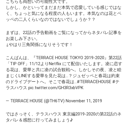
こちらも両想いの可能性大です。
しかし、かといってまだまだ本気で恋愛している感じではな
く、ちょっと気になる程度の人もいます。本気なのは花とペ
ッペの二人くらいなのではないでしょうか？？
まずは、22話の予告動画をご覧になってからネタバレ記事を
お楽しみ下さい。
↓やはり三角関係になりそうです！
こんばんは、『TERRACE HOUSE TOKYO 2019-2020』第22話
「TIP OFF」11/12よりNetflix にて配信いたします。凌に恋す
る花は、愛華と共に凌の試合観戦へ。しかしその夜、凌と睦
まじくLINEする愛華を見た花は…？ジュゼッペと春花は約束
のドライブデートへ。そこで春花は…#TERRACEHOUSE #テ
ラスハウス pic.twitter.com/GH3R3xbVPK
— TERRACE HOUSE (@TH6TV) November 11, 2019
ではさっそく、テラスハウス 東京編2019-2020の第22話のネ
タバレ＆感想に行ってみましょう♪