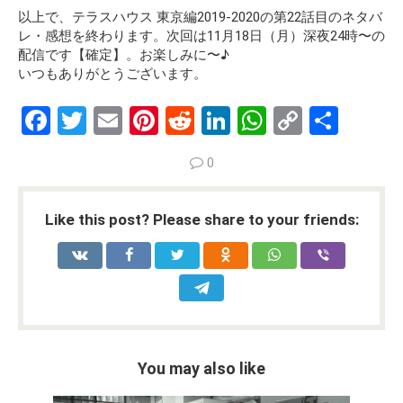
以上で、テラスハウス 東京編2019-2020の第22話目のネタバ
レ・感想を終わります。
次回は11月18日（月）深夜24時〜の
配信です【確定】。
お楽しみに〜♪
いつもありがとうございます。
F
T
E
Pi
R
Li
W
C
S
a
wi
m
nt
e
n
h
o
h
0
ce
tt
ail
er
d
ke
at
py
ar
b
er
es
di
dI
s
Li
e
Like this post? Please share to your friends:
o
t
t
n
A
n
o
p
k
k
p
You may also like