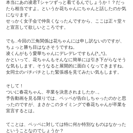
本当にあの凌君Tシャツずっと着てるんでしょうか！？だっ
たら相当ですよ。というか花ちゃんにちゃんと話したのか気
になります。
せっかく女子会で仲良くなったんですから、ここは正々堂々
と宣言して欲しいところです。
でも…今回の三角関係は花ちゃんには申し訳ないのですが、
ちょっと勝ち目はなさそうですね。
凌くんがもう愛華ちゃんにデレデレですもん(^_^;)。
かといって、花ちゃんもそんなに簡単には引き下がらなそう
な気もします。そうなると展開的に面白くなってきますね。
女同士のバチバチとした緊張感を見てみたい気もします。
そして！
ついに春花ちゃん、卒業を決意されましたか…。
予告動画を見る限りでは、ペッペが告白しちゃったのかと思
ったのですが、まさかこのタイミングで春花ちゃんが卒業を
宣言するとは。
てことは、ペッペに対しては特に何か特別なものはなかった
ということなのでしょうか？