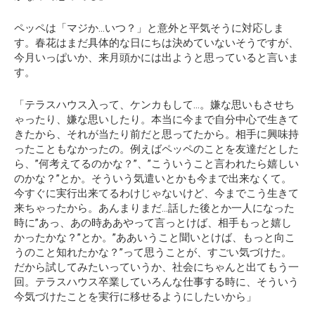
ペッペは「マジか…いつ？」と意外と平気そうに対応しま
す。春花はまだ具体的な日にちは決めていないそうですが、
今月いっぱいか、来月頭かには出ようと思っていると言いま
す。
「テラスハウス入って、ケンカもして…。嫌な思いもさせち
ゃったり、嫌な思いしたり。本当に今まで自分中心で生きて
きたから、それが当たり前だと思ってたから。相手に興味持
ったこともなかったの。例えばペッペのことを友達だとした
ら、”何考えてるのかな？”、”こういうこと言われたら嬉しい
のかな？”とか。そういう気遣いとかも今まで出来なくて。
今すぐに実行出来てるわけじゃないけど、今までこう生きて
来ちゃったから。あんまりまだ…話した後とか一人になった
時に”あっ、あの時ああやって言っとけば、相手もっと嬉し
かったかな？”とか。”ああいうこと聞いとけば、もっと向こ
うのこと知れたかな？”って思うことが、すごい気づけた。
だから試してみたいっていうか、社会にちゃんと出てもう一
回。テラスハウス卒業していろんな仕事する時に、そういう
今気づけたことを実行に移せるようにしたいから」