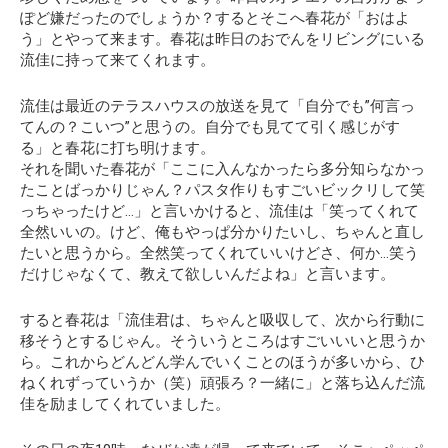
ぽど嫌だったのでしょうか？するとそこへ春花が「おはよ
う」とやって来ます。春花は昨日のおでんをリビングにいる
流佳に持って来てくれます。
流佳は最近のテラスハウスの放送を見て
「自分でも”何言っ
てんの？こいつ”と思うの。自分でも見てて引く感じがす
る」
と春花に打ち明けます。
それを聞いた春花が「ここに入んなかったら多分知らなかっ
たことばっかりじゃん？パスタ作りもすごいビックリして笑
っちゃったけど…」と言いかけると、流佳は
「笑ってくれて
全然いいの。けど、俺もやっぱ分かりたいし、ちゃんと直し
たいと思うから。全然笑ってくれていいけどさ、何か…笑う
だけじゃなくて、教えて欲しいんだよね」
と言います。
すると春花は「流佳君は、ちゃんと吸収して、次から行動に
移そうとするじゃん。そういうところはすごいいいと思うか
ら。これからどんどん学んでいくことのほうが多いから、ひ
ねくれずっていうか（笑）頑張ろ？一緒に」と落ち込んだ流
佳を励ましてくれていました。