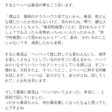
するとペッペは春花の事をこう言います。
「僕はさ、最初のテラスハウス見てないから。春花、前どん
な感じだったか分かんないけど。言われたね、噂で。嫌な人
がコメントしちゃう。”春花性格悪い”とか、言われちゃうで
しょ？でも入ったら全然めっちゃいい人だったからさ。”何
で性格悪いって思われちゃう？”って。多分、その…今のこと
じゃない？今、成長したから全然」
すると春花は「ペッペって誰に対しても変わんないし、相手
を楽しくさせようとしているのがすごい見えるから、ペッペ
みたいなそういういつもクシャッとしている感じは、すごい
憧れる。大好きだよ、そういうとこ」とペッペに対する印象
を話します。ペッペは「ありがとう。ありがとね、話してく
れて」とお礼を言います。
そして最後に春花は
「ペッペがいてよかった。本当に…」
と
笑顔で話していました。
→だから春花ちゃん、何か最近優しくなったなぁと思ってた
んですよね