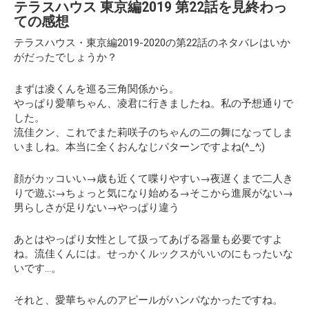
テラスハウス 東京編2019 第22話を見終わっ
ての感想
テラスハウス・東京編2019-2020の第22話のネタバレはいか
がだったでしょうか？
まずは凌くんを巡る三角関係から。
やっぱり愛華ちゃん、凌君に行きましたね。私の予想通りで
した。
流佳クン、これでまた莉咲子のちゃんの二の舞になってしま
いましね。本当に全くおんなじパターンですよね(^_^;)
顔がカッコいい→歳も近くて喋りやすい→夜遅くまで二人き
りで遊ぶ→ちょっと気になり始める→そこから進展がない→
男らしさが足りない→やっぱり違う
あとはやっぱり女性として扱ってあげる器量も必要ですよ
ね。流佳くんには。せっかくルックスがいいのにもったいな
いです…。
それと、愛華ちゃんのアピールがハンパなかったですね。