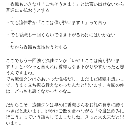
・香織もいきなり「ごちそうさま！」とは言い出せないから
普通に支払おうとする
↓
・でも流佳君が「ここは僕が払います！」って言う
↓
・でも香織も一回くらいで引き下がるわけにはいかない
↓
・だから香織も支払おうとする
ここでもう一回強く流佳クンが
「いや！ここは俺が払いま
す！」
とバシッと言えれば香織も引き下がりやすかったと思
うんですよね。
でも流佳クンはああいった性格だし、まだまだ経験も浅いし
で、うまく立ち振る舞えなかったんだと思います。今回の件
は、どっちも悪くなかったかな…。
だからこそ、流佳クンは早めに香織さんをお礼の食事に誘う
べきだと思います。卵かけご飯を食べながら「今度は飲みに
行こう」っていう話もしてましたしね。きっと大丈夫だと思
います。