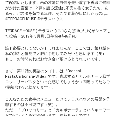
て配信いたします。画の才能に自信を失い涙する香織に健司
がかけた言葉は…？夢を語る流佳に不安を抱く女子たち。あ
る夜、パスタを茹でる流佳。そこで春花が目にしたものは…
#TERRACEHOUSE #テラスハウス
TERRACE HOUSE ( テラスハウス )さん(@th_6_tv)がシェアし
た投稿 – 2019年 8月月5日午前4時46分PDT
誰も必要としてないかもしれませんが、ここでは、第11話を
私の独断と偏見で大胆に予想してみたいと思います（笑）。
もし、お時間あればお付き合い頂けるとうれしいです。
さて、第11話の英語のタイトルは
『Broccoli
Pasta,Carbonara-Style』
です。直訳すると
カルボナーラ風ブ
ロッコリーパスタ
といった感じでしょうか（間違ってたらご
指摘頂けると助かります）。
こんなただの食事のメニューだけでテラスハウスの展開を予
想するのは不可能です（笑）。
ただ、「ブロッコリー」と「カルボナーラ」というキーワー
ドでピンとくる女性がいます。
春花ちゃんです！