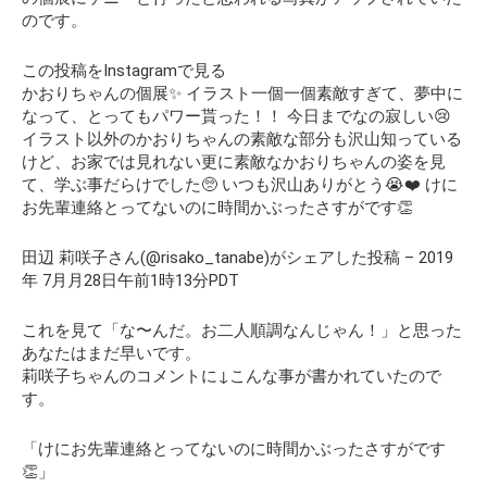
のです。
この投稿をInstagramで見る
かおりちゃんの個展✨ イラスト一個一個素敵すぎて、夢中に
なって、とってもパワー貰った！！ 今日までなの寂しい😢
イラスト以外のかおりちゃんの素敵な部分も沢山知っている
けど、お家では見れない更に素敵なかおりちゃんの姿を見
て、学ぶ事だらけでした🥺 いつも沢山ありがとう😭❤️ けに
お先輩連絡とってないのに時間かぶったさすがです👏
田辺 莉咲子さん(@risako_tanabe)がシェアした投稿 – 2019
年 7月月28日午前1時13分PDT
これを見て
「な〜んだ。お二人順調なんじゃん！」
と思った
あなたはまだ早いです。
莉咲子ちゃんのコメントに↓こんな事が書かれていたので
す。
「けにお先輩連絡とってないのに時間かぶったさすがです
👏」