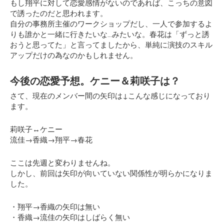
もし翔平に対して恋愛感情がないのであれば、こっちの意図
で誘ったのだと思われます。
自分の事務所主催のワークショップだし、一人で参加するよ
りも誰かと一緒に行きたいな…みたいな。春花は「ずっと誘
おうと思ってた」と言ってましたから、単純に演技のスキル
アップだけの為なのかもしれません。
今後の恋愛予想。ケニー＆莉咲子は？
さて、現在のメンバー間の矢印は↓こんな感じになっており
ます。
莉咲子↔ケニー
流佳→香織→翔平→春花
ここは先週と変わりませんね。
しかし、前回は矢印が向いていない関係性が明らかになりま
した。
・翔平→香織の矢印は無い
・香織→流佳の矢印はしばらく無い