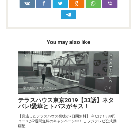
o
p
k
k
p
You may also like
東京編2019ネタバレ
0
テラスハウス東京2019【33話】ネタ
バレ!愛華とトパスがキス！
【見逃したテラスハウス視聴が7日間無料】 今だけ！888円
コースが2週間無料のキャンペーン中！ ↓ フジテレビ公式動
画配...