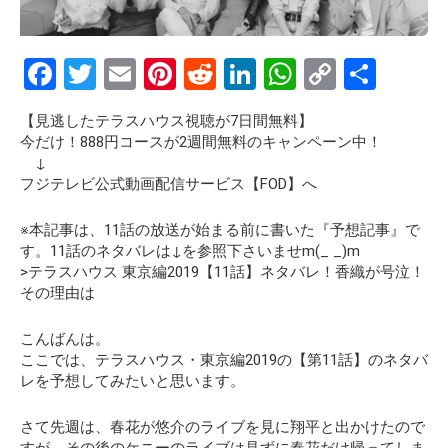
F
T
E
Pi
R
Li
W
C
S
a
wi
m
nt
e
n
h
o
h
【見逃したテラスハウス視聴が7日間無料】
ce
tt
ail
er
d
ke
at
py
ar
今だけ！888円コースが2週間無料のキャンペーン中！
b
er
es
di
dI
s
Li
e
↓
フジテレビ公式動画配信サービス【FOD】へ
o
t
t
n
A
n
o
p
k
※本記事は、11話の放送が始まる前に書いた『予想記事』で
す。11話のネタバレは↓を参照下さいませm(_ _)m
k
p
>テラスハウス 東京編2019【11話】ネタバレ！香織が号泣！
その理由は
こんばんは。
ここでは、テラスハウス・東京編2019の
【第11話】
のネタバ
レを
予想
してみたいと思います。
さて先週は、春花が悠介のライブを見に翔平と出かけたので
すが、その後のケニーのライブは見ずに春花だけ帰ってしま