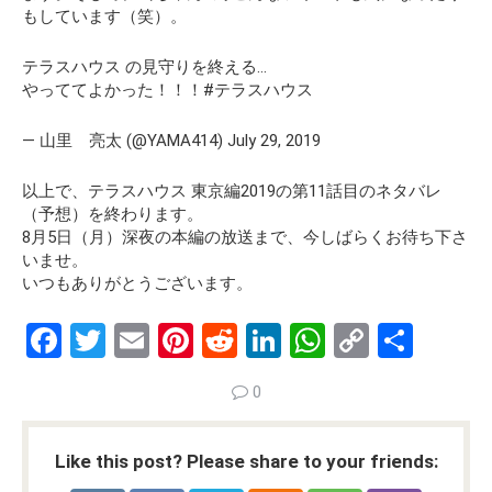
もしています（笑）。
テラスハウス の見守りを終える…
やっててよかった！！！#テラスハウス
— 山里 亮太 (@YAMA414) July 29, 2019
以上で、テラスハウス 東京編2019の第11話目のネタバレ
（予想）を終わります。
8月5日（月）深夜の本編の放送まで、今しばらくお待ち下さ
いませ。
いつもありがとうございます。
F
T
E
Pi
R
Li
W
C
S
a
wi
m
nt
e
n
h
o
h
0
ce
tt
ail
er
d
ke
at
py
ar
b
er
es
di
dI
s
Li
e
Like this post? Please share to your friends:
o
t
t
n
A
n