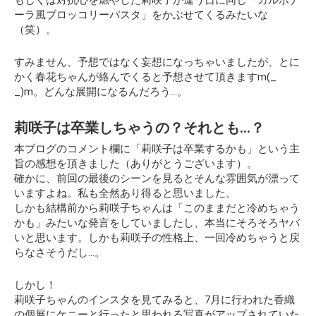
もしくは対抗心を燃やした莉咲子が違う日に同じ「カルボナ
ーラ風ブロッコリーパスタ」をかぶせてくるみたいな
（笑）。
すみません、予想ではなく妄想になっちゃいましたが、とに
かく春花ちゃんが絡んでくると予想させて頂きますm(_
_)m。どんな展開になるんだろう…。
莉咲子は卒業しちゃうの？それとも…？
本ブログのコメント欄に
「莉咲子は卒業するかも」
という主
旨の感想を頂きました（ありがとうございます）。
確かに、前回の最後のシーンを見るとそんな雰囲気が漂って
いますよね。私も全然あり得ると思いました。
しかも結構前から莉咲子ちゃんは「このままだと冷めちゃう
かも」みたいな発言をしていましたし、本当にそろそろヤバ
いと思います。しかも莉咲子の性格上、一回冷めちゃうと戻
らなさそうだし…。
しかし！
莉咲子ちゃんのインスタを見てみると、7月に行われた香織
の個展にケニーと行ったと思われる写真がアップされていた