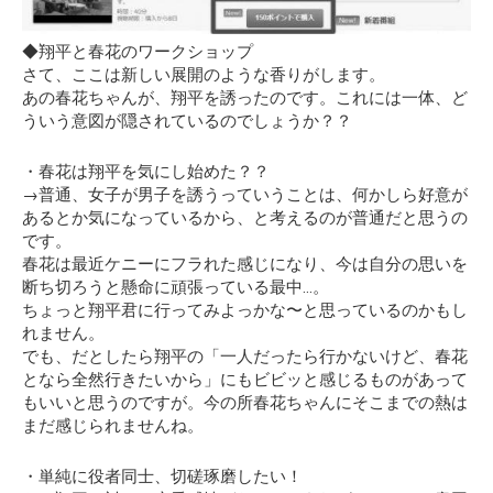
◆翔平と春花のワークショップ
さて、ここは新しい展開のような香りがします。
あの春花ちゃんが、翔平を誘ったのです。これには一体、ど
ういう意図が隠されているのでしょうか？？
・春花は翔平を気にし始めた？？
→普通、女子が男子を誘うっていうことは、何かしら好意が
あるとか気になっているから、と考えるのが普通だと思うの
です。
春花は最近ケニーにフラれた感じになり、今は自分の思いを
断ち切ろうと懸命に頑張っている最中…。
ちょっと翔平君に行ってみよっかな〜
と思っているのかもし
れません。
でも、だとしたら翔平の
「一人だったら行かないけど、春花
となら全然行きたいから」
にもビビッと感じるものがあって
もいいと思うのですが。今の所春花ちゃんにそこまでの熱は
まだ感じられませんね。
・単純に役者同士、切磋琢磨したい！