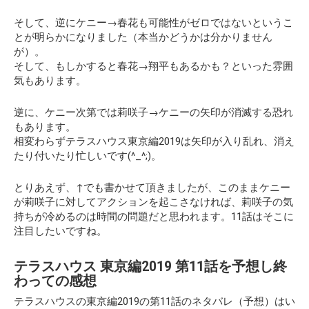
そして、逆に
ケニー→春花も可能性がゼロではない
というこ
とが明らかになりました（本当かどうかは分かりません
が）。
そして、もしかすると春花→翔平もあるかも？といった雰囲
気もあります。
逆に、ケニー次第では莉咲子→ケニーの矢印が消滅する恐れ
もあります。
相変わらずテラスハウス東京編2019は矢印が入り乱れ、消え
たり付いたり忙しいです(^_^;)。
とりあえず、↑でも書かせて頂きましたが、このままケニー
が莉咲子に対してアクションを起こさなければ、莉咲子の気
持ちが冷めるのは時間の問題だと思われます。11話はそこに
注目したいですね。
テラスハウス 東京編2019 第11話を予想し終
わっての感想
テラスハウスの東京編2019の第11話のネタバレ（予想）はい