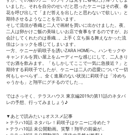
いました。それを自分のせいだと思ったケニーはその夜、春
花を呼び出して
「まだ答えを出したと思わないで欲しい」
と
期待させるようなことを言います。
そして流佳が香織と二人で画材を買いに出かけました。夜、
二人は卵かけご飯の美味しいお店で食事をするのですが、お
会計してくれたのは香織…。上手く立ち振る舞えなかった流
佳はショックを感じてしまいます。
一方、ケニーが莉咲子を誘いZARA HOMEへ。ハンモックや
キャンドルを買い屋上をムーディーな感じにして、二人きり
でお酒を飲みます。
「もしかしてここで一気に急接近？」
と
期待する莉咲子でしたが、ケニーは二人の恋愛について一切
何もしゃべらず…。全く進展のない状況に莉咲子は「冷めち
ゃうかも」と翔平にグチるのでした…。
ではさっそく、テラスハウス 東京編2019の第11話のネタバ
レ
の予想
、行ってみましょう♪
▼あとで読みたい↓オススメ記事
> テラハ10話 ネタバレ！莉咲子はケニーに冷めた？
> テラハ10話 未公開動画。笑撃！翔平の前歯が…