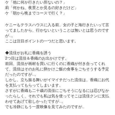
ケ「他に何か行きたい所ないの？」
莉「何かね、夜景とか見るの好きだけど」
ケ「朝から晩までコースで行く？」
ケニーもテラスハウスに入る前、女の子と海行きたいって言
ってましたから、行かないということは無いとは思うのです
が…。
ここは注目ポイントの一つだと思います。
◆流佳がお礼に香織を誘う
2つ目は流佳＆香織のお出かけです。
前回、流佳が画材を買いに行くのに香織が付き合ってくれ
て、流佳はそのお礼に卵かけご飯の食事をごちそうする予定
だったのですが…。
しかし、立ち振る舞いがイマイチだった流佳は、香織にお代
を支払ってもらってしまいます。
さすがに香織も二十歳の流佳にごちそうになるには忍びなか
ったらしく、それでも私は気を使ってそこは流佳クンに支払
わせてあげて欲しかったですが…。
でも冷静にもう一度映像を見てみたのですが…