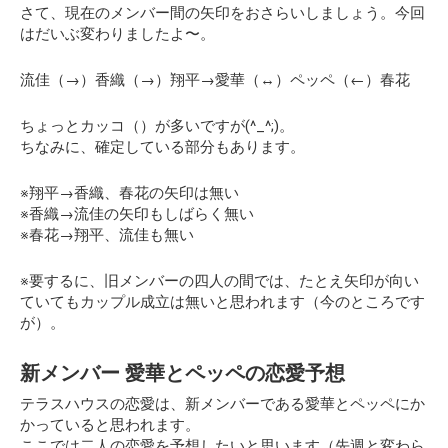
さて、現在のメンバー間の矢印をおさらいしましょう。今回
はだいぶ変わりましたよ〜。
流佳（→）香織（→）翔平→愛華（↔）ペッペ（←）春花
ちょっとカッコ（）が多いですが(^_^;)。
ちなみに、確定している部分もあります。
※翔平→香織、春花の矢印は無い
※香織→流佳の矢印もしばらく無い
※春花→翔平、流佳も無い
※要するに、旧メンバーの四人の間では、たとえ矢印が向い
ていてもカップル成立は無いと思われます（今のところです
が）。
新メンバー 愛華とペッペの恋愛予想
テラスハウスの恋愛は、新メンバーである愛華とペッペにか
かっていると思われます。
ここでは二人の恋愛を予想したいと思います（先週と変わら