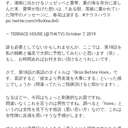
す。湘南に出かけるジュゼッペと愛華。夏の海を存分に楽し
んだ末、愛華が告げた想いは…？ある朝、黒板に書かれてい
た翔平のメッセージに、春花は涙する… #テラスハウス
pic.twitter.com/n9oXxwJlvO
— TERRACE HOUSE (@TH6TV) October 7, 2019
誰も必要としてないかもしれませんが、ここでは、第18話を
私の独断と偏見で大胆に予想してみたいと思います（笑）。
もし、お時間あればお付き合い頂けるとうれしいです。
さて、第18話の英語のタイトルは
『Bros Before Hoes』
で
す。直訳すると
「彼女より男友達を大事にする」
といった感
じでしょうか（間違ってたらご指摘頂けると助かります）。
なるほど〜。今回はちょっと刺激的なお題ですね。
間違いなくこれを言うのは男性ですね。調べると
『hoes』
と
いうのは
女性を見下ろす俗語（悪い言い方）
なので、これは
女性陣に反感を買いそうな予感がします。