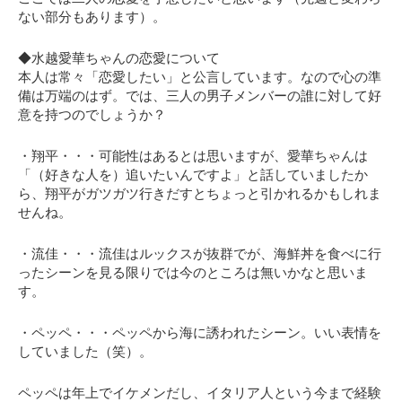
ない部分もあります）。
◆水越愛華ちゃんの恋愛について
本人は常々「恋愛したい」と公言しています。なので心の準
備は万端のはず。では、三人の男子メンバーの誰に対して好
意を持つのでしょうか？
・翔平・・・可能性はあるとは思いますが、愛華ちゃんは
「（好きな人を）追いたいんですよ」
と話していましたか
ら、翔平がガツガツ行きだすとちょっと引かれるかもしれま
せんね。
・流佳・・・流佳はルックスが抜群でが、海鮮丼を食べに行
ったシーンを見る限りでは今のところは無いかなと思いま
す。
・ペッペ・・・ペッペから海に誘われたシーン。いい表情を
していました（笑）。
ペッペは年上でイケメンだし、イタリア人という今まで経験