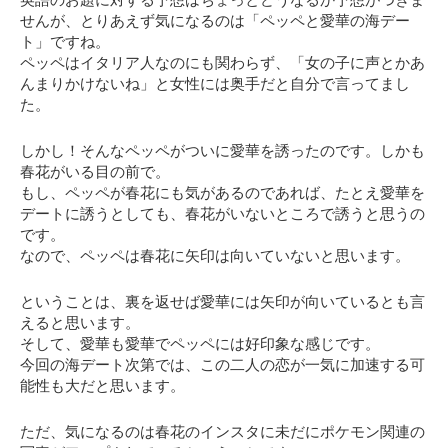
英語のお題に対する予想はちょっとどうなるか予想がつきま
せんが、とりあえず気になるのは
「ペッペと愛華の海デー
ト」
ですね。
ペッペはイタリア人なのにも関わらず、「女の子に声とかあ
んまりかけないね」と女性には奥手だと自分で言ってまし
た。
しかし！そんなペッペがついに愛華を誘ったのです。しかも
春花がいる目の前で。
もし、ペッペが春花にも気があるのであれば、たとえ愛華を
デートに誘うとしても、春花がいないところで誘うと思うの
です。
なので、
ペッペは春花に矢印は向いていない
と思います。
ということは、裏を返せば
愛華には矢印が向いている
とも言
えると思います。
そして、愛華も愛華でペッペには好印象な感じです。
今回の海デート次第では、この二人の恋が一気に加速する可
能性も大だと思います。
ただ、気になるのは春花のインスタに未だにポケモン関連の