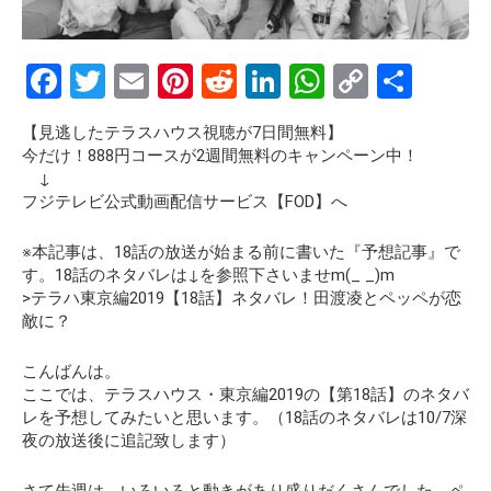
F
T
E
Pi
R
Li
W
C
S
a
wi
m
nt
e
n
h
o
h
【見逃したテラスハウス視聴が7日間無料】
ce
tt
ail
er
d
ke
at
py
ar
今だけ！888円コースが2週間無料のキャンペーン中！
b
er
es
di
dI
s
Li
e
↓
フジテレビ公式動画配信サービス【FOD】へ
o
t
t
n
A
n
o
p
k
※本記事は、18話の放送が始まる前に書いた『予想記事』で
す。18話のネタバレは↓を参照下さいませm(_ _)m
k
p
>テラハ東京編2019【18話】ネタバレ！田渡凌とペッペが恋
敵に？
こんばんは。
ここでは、テラスハウス・東京編2019の
【第18話】
のネタバ
レを
予想
してみたいと思います。
（18話のネタバレは10/7深
夜の放送後に追記致します）
さて先週は、いろいろと動きがあり盛りだくさんでした。ペ