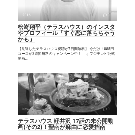
2016
0
松嵜翔平（テラスハウス）のインスタ
やプロフィール「すぐ恋に落ちちゃう
かも」
【見逃したテラスハウス視聴が7日間無料】 今だけ！888円
コースが2週間無料のキャンペーン中！ ↓ フジテレビ公式
動画...
New
0
テラスハウス 軽井沢 17話の未公開動
画(その2)！聖南が麻由に恋愛指南