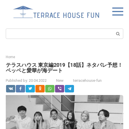
Skip
to
content
Search:
Home
テラスハウス 東京編2019【18話】ネタバレ予想！
ペッペと愛華が海デート
Published by:
20.04.2022
New
terracehouse-fun