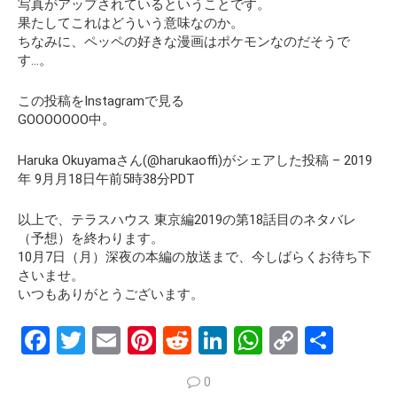
写真がアップされているということです。
果たしてこれはどういう意味なのか。
ちなみに、ペッペの好きな漫画はポケモンなのだそうで
す…。
この投稿をInstagramで見る
GOOOOOOO中。
Haruka Okuyamaさん(@harukaoffi)がシェアした投稿 – 2019
年 9月月18日午前5時38分PDT
以上で、テラスハウス 東京編2019の第18話目のネタバレ
（予想）を終わります。
10月7日（月）深夜の本編の放送まで、今しばらくお待ち下
さいませ。
いつもありがとうございます。
F
T
E
Pi
R
Li
W
C
S
a
wi
m
nt
e
n
h
o
h
0