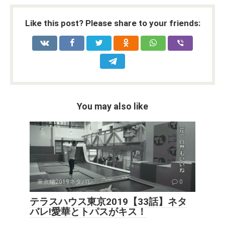
ce
tt
ail
er
d
ke
at
py
ar
b
er
es
di
dI
s
Li
e
Like this post? Please share to your friends:
o
t
t
n
A
n
o
p
k
k
p
You may also like
東京編2019ネタバレ
0
テラスハウス東京2019【33話】ネタ
バレ!愛華とトパスがキス！