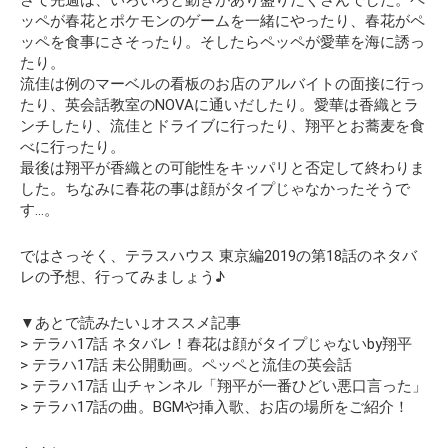
ッペが春花とポケモンのゲームを一緒にやったり、春花がペ
ッペを食事にさそったり。そしたらペッペが愛華を海に誘っ
たり。
流佳は例のマーベルの看板のお店のアルバイトの面接に行っ
たり、英会話教室のNOVAに通いだしたり。愛華は香織とラ
ンチしたり、流佳とドライブに行ったり、翔平とお蕎麦を食
べに行ったり。
最後は翔平が香織との可能性をキッパリと否定して終わりま
した。ちなみに春花の事は顔がタイプじゃなかったそうで
す…。
ではさっそく、テラスハウス 東京編2019の第18話のネタバ
レ
の予想
、行ってみましょう♪
▼あとで読みたい↓オススメ記事
> テラハ17話 ネタバレ！春花は顔がタイプじゃないby翔平
> テラハ17話 未公開動画。ペッペと流佳の英会話
> テラハ17話 山チャンネル「翔平が一番ひどい悪口言った」
> テラハ17話の曲。BGMや挿入歌、お店の場所をご紹介！