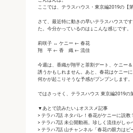
ここでは、テラスハウス・東京編2019の
【
さて、最近特に動きの早いテラスハウスです
た。今分かっているのは↓こんな感じです。
莉咲子 ↔ ケニー ← 春花
翔 平 ← 香 織 ← 流佳
今週は、香織が翔平と茶割デート、ケニー＆
誘うかもしれません。あと、春花はケニーに
何かが起こりそうな予感がプンプンします。
ではさっそく、テラスハウス 東京編2019の
▼あとで読みたい↓オススメ記事
> テラハ7話 ネタバレ！春花がケニーに説教
> テラハ7話 未公開動画。珍しく流佳がしゃ
> テラハ7話 山チャンネル「春花の眼力は