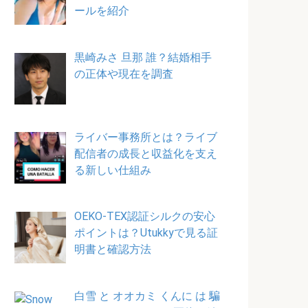
ールを紹介
黒崎みさ 旦那 誰？結婚相手
の正体や現在を調査
ライバー事務所とは？ライブ
配信者の成長と収益化を支え
る新しい仕組み
OEKO-TEX認証シルクの安心
ポイントは？Utukkyで見る証
明書と確認方法
白雪 と オオカミ くんに は 騙