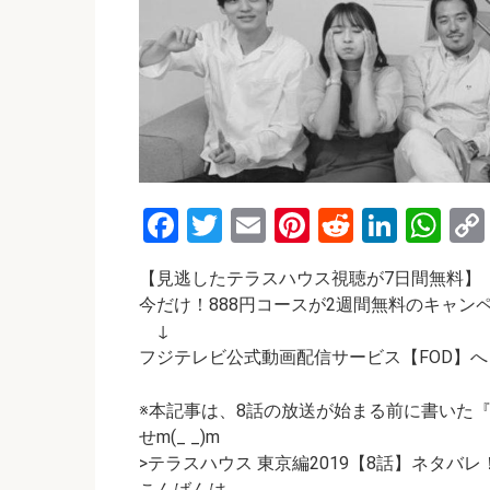
F
T
E
Pi
R
Li
W
a
wi
m
nt
e
n
h
【見逃したテラスハウス視聴が7日間無料】
ce
tt
ail
er
d
ke
at
今だけ！888円コースが2週間無料のキャン
b
er
es
di
dI
s
↓
o
t
t
n
A
フジテレビ公式動画配信サービス【FOD】へ
o
p
※本記事は、8話の放送が始まる前に書いた
k
p
せm(_ _)m
>テラスハウス 東京編2019【8話】ネタバ
こんばんは。