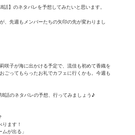
第8話】
のネタバレを
予想
してみたいと思います。
が、先週もメンバーたちの矢印の先が変わりまし
莉咲子が海に出かける予定で、流佳も初めて香織を
おごってもらったお礼でカフェに行くかも。今週も
第8話のネタバレ
の予想
、行ってみましょう♪
？
べります！
ビームが出る」