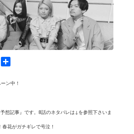
C
S
o
h
py
ar
ペーン中！
Li
e
n
k
『予想記事』です。8話のネタバレは↓を参照下さいま
レ！春花がガチギレで号泣！