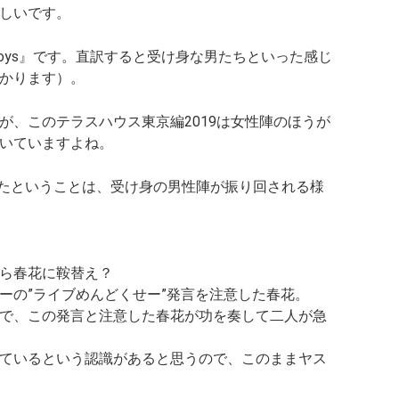
しいです。
boys』
です。直訳すると
受け身な男たち
といった感じ
かります）。
が、このテラスハウス東京編2019は女性陣のほうが
いていますよね。
と題されたということは、受け身の男性陣が振り回される様
ら春花に鞍替え？
ーの
”ライブめんどくせー”発言
を注意した春花。
で、この発言と注意した春花が功を奏して二人が急
ているという認識があると思うので、このままヤス