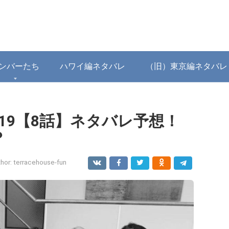
ンバーたち
ハワイ編ネタバレ
（旧）東京編ネタバレ
019【8話】ネタバレ予想！
？
hor:
terracehouse-fun