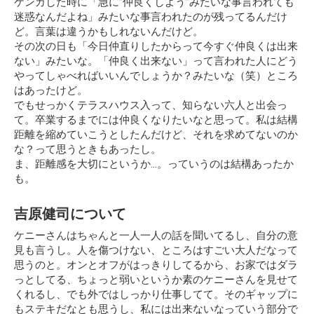
ケンカした時に
「急に”仲良くしよう”みたいな事言われても
迷惑なんだよね」
みたいな事言われたのが残ってるんだけ
ど。言葉は違うかもしれないんだけど。
その次の日も「今日仲直りしたからって今すぐ仲良くは出来
ない」みたいな。「仲良く出来ない」って言われた人にどう
やってしゃべればいいんでしょうか？みたいな（笑）ところ
はあったけど。
でもせっかくテラスハウス入って、知らない六人と出会っ
て。卒業するまでには仲良くなりたいなと思って。私は結構
距離を縮めていこうとしたんだけど、それを求めてないのか
な？って思うときもあったし。
ま、距離感を大切にというか…。っていうのは結構あったか
も。
吉原健司について
ケニーさんはちゃんと一人一人の話を聞いてるし、自分の意
見も言うし。人を傷つけない、ところはすごい大人だなって
思うのと。オンとオフがはっきりしてるから、お家ではダラ
っとしてる、ちょっと弱いというか素のケニーさんを見せて
くれるし、でも外ではしっかり仕事してて。そのギャップに
もステキだなとも思うし、私には出来ないなっていう部分で