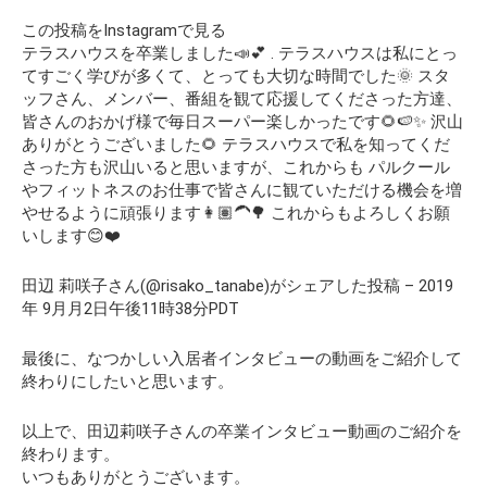
この投稿をInstagramで見る
テラスハウスを卒業しました📣💕 . テラスハウスは私にとっ
てすごく学びが多くて、とっても大切な時間でした🌞 スタ
ッフさん、メンバー、番組を観て応援してくださった方達、
皆さんのおかげ様で毎日スーパー楽しかったです🌻🍉✨ 沢山
ありがとうございました🌻 テラスハウスで私を知ってくだ
さった方も沢山いると思いますが、これからも パルクール
やフィットネスのお仕事で皆さんに観ていただける機会を増
やせるように頑張ります👩🏽‍🦱🌳 これからもよろしくお願
いします😊❤️
田辺 莉咲子さん(@risako_tanabe)がシェアした投稿 – 2019
年 9月月2日午後11時38分PDT
最後に、なつかしい入居者インタビューの動画をご紹介して
終わりにしたいと思います。
以上で、田辺莉咲子さんの卒業インタビュー動画のご紹介を
終わります。
いつもありがとうございます。