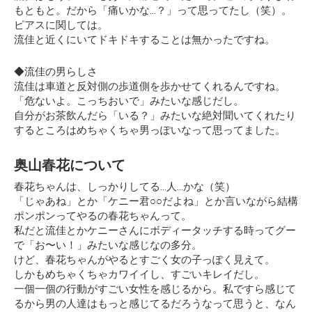
もともと。だから「痛いかな…？」って思ってたし（笑）。
ピアスに関しては。
流佳と近くにいてドキドキすることは無かったですね。
◆流佳の男らしさ
流佳は車道と反対側の歩道側を歩かせてくれるんですね。
「危ないよ。こっちおいで」みたいな感じだし。
自分がお茶飲んだら「いる？」みたいな絶対聞いてくれたり
するところはめちゃくちゃ男っぽいなって思ってました。
奥山春花について
春花ちゃんは、しっかりしてる…人…かな（笑）
「じゃあね」とか「ケニー君○○だよね」とか言いながら結構
ポンポンってやるの春花ちゃんって。
私だと流佳とかケニーさんにボディータッチする時ってグー
で「お〜い！」みたいな感じなの多分。
けど、春花ちゃんがやるとすごく女の子っぽく見えて。
しかもめちゃくちゃカワイイし、すごいキレイだし。
一個一個の行動がすごい女性を感じるから。私ですら感じて
るから男の人達はもっと感じてるだろうなって思うと、なん