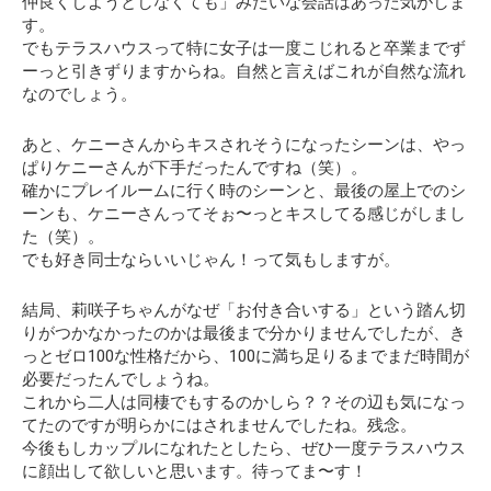
仲良くしようとしなくても」みたいな会話はあった気がしま
す。
でもテラスハウスって特に女子は一度こじれると卒業までず
ーっと引きずりますからね。自然と言えばこれが自然な流れ
なのでしょう。
あと、ケニーさんからキスされそうになったシーンは、やっ
ぱりケニーさんが下手だったんですね（笑）。
確かにプレイルームに行く時のシーンと、最後の屋上でのシ
ーンも、ケニーさんってそぉ〜っとキスしてる感じがしまし
た（笑）。
でも好き同士ならいいじゃん！って気もしますが。
結局、莉咲子ちゃんがなぜ「お付き合いする」という踏ん切
りがつかなかったのかは最後まで分かりませんでしたが、き
っとゼロ100な性格だから、100に満ち足りるまでまだ時間が
必要だったんでしょうね。
これから二人は同棲でもするのかしら？？その辺も気になっ
てたのですが明らかにはされませんでしたね。残念。
今後もしカップルになれたとしたら、ぜひ一度テラスハウス
に顔出して欲しいと思います。待ってま〜す！