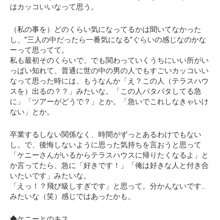
はカッコいいなって思う。
（私の事を）どのくらい気になってるかは聞いてなかった
し、”三人の中だったら一番気になる”ぐらいの感じなのかな
ーって思ってて。
私も最初そのくらいで、でも関わっていくうちにいい所がい
っぱい知れて、普通に世の中の男の人でもすごいカッコいい
なって思った時には、もうなんか「え？この人（テラスハウ
スを）出るの？？」みたいな。「この人バタバタしてる急
に」「ツアーがどうで？」とか。「急いでこれしなきゃいけ
ない」とか。
卒業するしない関係なく、時間がずっとあるわけでもない
し。で、後悔しないように思った気持ちを言おうと思って
「ケニーさんがいるからテラスハウスに帰りたくなるよ」
と
か言ってたら、急に
「好きです！」「俺は好きな人と付き合
いたいです」
みたいな。
「えっ！？飛び級しすぎです」と思って。分かんないです…
みたいな（笑）感じではあったかも。
◆ケニーとのキス