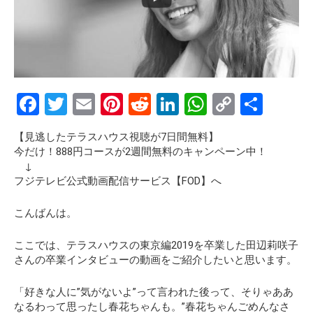
F
T
E
Pi
R
Li
W
C
S
a
wi
m
nt
e
n
h
o
h
【見逃したテラスハウス視聴が7日間無料】
ce
tt
ail
er
d
ke
at
py
ar
今だけ！888円コースが2週間無料のキャンペーン中！
b
er
es
di
dI
s
Li
e
↓
フジテレビ公式動画配信サービス【FOD】へ
o
t
t
n
A
n
o
p
k
こんばんは。
k
p
ここでは、テラスハウスの東京編2019を卒業した
田辺莉咲子
さんの卒業インタビューの動画
をご紹介したいと思います。
「好きな人に”気がないよ”って言われた後って、そりゃああ
なるわって思ったし春花ちゃんも。”春花ちゃんごめんなさ