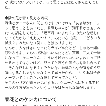
か…敵わないっていうか、って思うことはたくさんありまし
た。
◆隣の芝が青く見える 春花
流佳とケニーさんに関してはすごいそれを「あぁ確かに！」
って思うこともあったし、香織ちゃんが「翔平君がさぁ」み
たいな話をしてたら、「翔平君いいよね？」みたいな感じに
なってたから「ええぇ〜！？」みたいな（笑）。「どういう
状況？」みたいな（笑）ことはありました。
なんか、人を好きになったらライバルだけど「じゃあ一緒に
頑張ろうよ」ぐらいで私はいいんだけど。実際、二人で一緒
になって「ケニーさん、こういう所カッコいいよね」って話
せるわけではないけど、黙ってと言うか気持ちを隠し合って
「そんな感じになる？」みたいな。結構みんなが気を使う空
気になるんじゃないかな？って思ったから、「いや私は全然
オープンで！」みたいな感じで言ってたけど。
そこのやり方が違った気がする…。ケニーさんに対するアピ
ールの仕方が違ったというよりかはそっちな気がします。
春花とのケンカについて