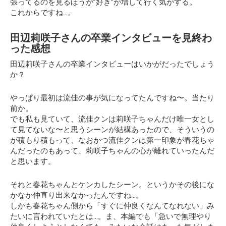
張ってるのを見るほうが”好き”が増して行く気がする。
これからですね…。
田辺莉咲子さんの卒業インタビューを見終わ
った感想
田辺莉咲子さんの卒業インタビューはいかがだったでしょう
か？
やっぱり最初は流佳の事が気になってたんですね〜。当たり
前か。
でも私も見ていて、流佳クンは莉咲子ちゃんだけ唯一女とし
て見てないな〜と思うシーンが結構あったので、そういうの
が積もり積もって、なおかつ流佳クンは第一印象が春花ちゃ
んだったのもあって、莉咲子ちゃんの心が離れていったんだ
と思います。
それと春花ちゃんとケンカしたシーン。というかその後にな
かなか仲直り出来なかったんですね…。
しかも春花ちゃん側から「すぐに仲良くなんてなれない」み
たいに言われていたとは…。ま、本編でも「急いで無理やり