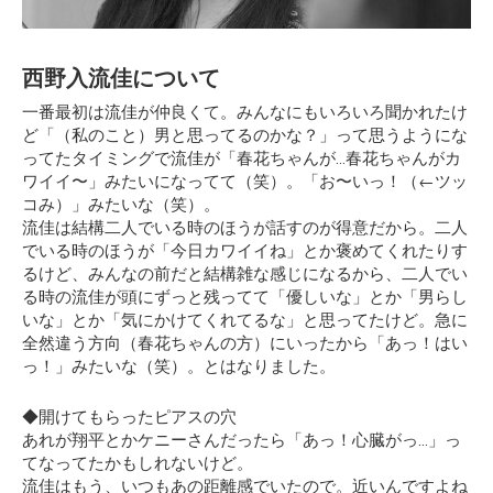
西野入流佳について
一番最初は流佳が仲良くて。みんなにもいろいろ聞かれたけ
ど「（私のこと）男と思ってるのかな？」って思うようにな
ってたタイミングで流佳が「春花ちゃんが…春花ちゃんがカ
ワイイ〜」みたいになってて（笑）。「お〜いっ！（←ツッ
コみ）」みたいな（笑）。
流佳は結構二人でいる時のほうが話すのが得意だから。二人
でいる時のほうが「今日カワイイね」とか褒めてくれたりす
るけど、みんなの前だと結構雑な感じになるから、二人でい
る時の流佳が頭にずっと残ってて「優しいな」とか「男らし
いな」とか「気にかけてくれてるな」と思ってたけど。急に
全然違う方向（春花ちゃんの方）にいったから「あっ！はい
っ！」みたいな（笑）。とはなりました。
◆開けてもらったピアスの穴
あれが翔平とかケニーさんだったら「あっ！心臓がっ…」っ
てなってたかもしれないけど。
流佳はもう、いつもあの距離感でいたので。近いんですよね