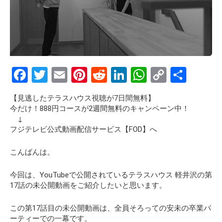
F
T
E
Pi
R
Li
W
C
S
a
wi
m
nt
e
n
h
o
h
【見逃したテラスハウス視聴が7日間無料】
ce
tt
ail
er
d
ke
at
py
ar
今だけ！888円コースが2週間無料のキャンペーン中！
b
er
es
di
dI
s
Li
e
↓
フジテレビ公式動画配信サービス【FOD】へ
o
t
t
n
A
n
o
p
k
こんばんは。
k
p
今回は、YouTubeで公開されているテラスハウス 軽井沢の第
17話の
未公開動画
をご紹介したいと思います。
この第17話目の未公開動画は、全員そろっての安未の卒業パ
ーティーでの一幕です。