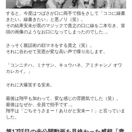
すると、今度はつばさが口に両手で指をさして
「ココに線書
きたい。線書きたい」
と悪ノリ（笑）。
その結果安未が黒のマジックで貴之の口に線を二本引き、冒
頭の画像のようなお口になってしまったのでした…。
さっそく腹話術の顔マネをする貴之（笑）。
それに合わせて至恩が変な高い声で喋り出します。
「コンニチハ、ミナサン。キョウハネ、アミチャンノ オワ
カレカイ。」
それに大爆笑する安未。
最後は翔平も加わって、変な感じの雰囲気でした（笑）。
最後はなぜか、全員で拍手です…。
翔平は「ごちそうさまー！ありがと安未ー！」と言っていま
した。
第17話目の未公開動画を見終わった感想「貴