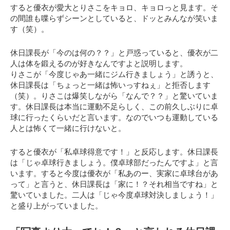
すると優衣が愛大とりさこをキョロ、キョロっと見ます。そ
の間誰も喋らずシーンとしていると、ドッとみんなが笑いま
す（笑）。
休日課長が「今のは何の？？」と戸惑っていると、優衣が二
人は体を鍛えるのが好きなんですよと説明します。
りさこが「今度じゃあ一緒にジム行きましょう」と誘うと、
休日課長は
「ちょっと一緒は怖いっすねぇ」
と拒否します
（笑）。りさこは爆笑しながら「なんで？？」と驚いていま
す。休日課長は本当に運動不足らしく、この前久しぶりに卓
球に行ったくらいだと言います。なのでいつも運動している
人とは怖くて一緒に行けないと。
すると優衣が「私卓球得意です！」と反応します。休日課長
は「じゃ卓球行きましょう。僕卓球部だったんですよ」と言
います。すると今度は優衣が「私あのー、実家に卓球台があ
って」と言うと、休日課長は「家に！？それ相当ですね」と
驚いていました。二人は「じゃ今度卓球対決しましょう！」
と盛り上がっていました。