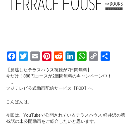
F
T
E
Pi
R
Li
W
C
S
a
wi
m
nt
e
n
h
o
h
【見逃したテラスハウス視聴が7日間無料】
ce
tt
ail
er
d
ke
at
py
ar
今だけ！888円コースが2週間無料のキャンペーン中！
b
er
es
di
dI
s
Li
e
↓
フジテレビ公式動画配信サービス【FOD】へ
o
t
t
n
A
n
o
p
k
こんばんは。
k
p
今回は、YouTubeで公開されているテラスハウス 軽井沢の第
42話の
未公開動画
をご紹介したいと思います。