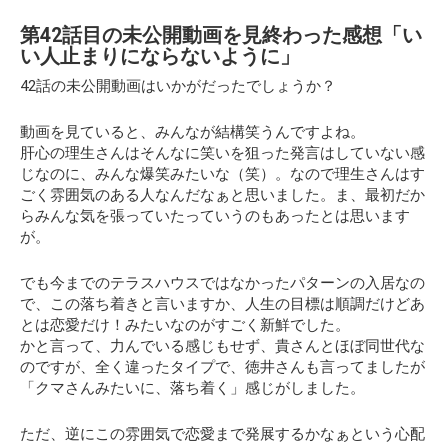
第42話目の未公開動画を見終わった感想「い
い人止まりにならないように」
42話の未公開動画はいかがだったでしょうか？
動画を見ていると、みんなが結構笑うんですよね。
肝心の理生さんはそんなに笑いを狙った発言はしていない感
じなのに、みんな爆笑みたいな（笑）。なので理生さんはす
ごく雰囲気のある人なんだなぁと思いました。ま、最初だか
らみんな気を張っていたっていうのもあったとは思います
が。
でも今までのテラスハウスではなかったパターンの入居なの
で、この落ち着きと言いますか、人生の目標は順調だけどあ
とは恋愛だけ！みたいなのがすごく新鮮でした。
かと言って、力んでいる感じもせず、貴さんとほぼ同世代な
のですが、全く違ったタイプで、徳井さんも言ってましたが
「クマさんみたいに、落ち着く」感じがしました。
ただ、逆にこの雰囲気で恋愛まで発展するかなぁという心配