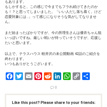
もあります。
もしかすると、この感じで今までもフラれ続けてきたのか
も！？と思ってしまいました。「いい人だし落ち着く。けど
恋愛対象には…」って感じになりそうな気がしてなりませ
ん。
まだ始まったばかりですが、今の所理生さんは優衣ちゃん狙
いっぽいですね。厳しい戦いが待っていそうですが、応援し
たいと思います。
以上で、テラスハウス 軽井沢の未公開動画 42話のご紹介を
終わります。
いつもありがとうございます。
F
T
E
Pi
R
Li
W
C
S
a
wi
m
nt
e
n
h
o
h
0
ce
tt
ail
er
d
ke
at
py
ar
b
er
es
di
dI
s
Li
e
Like this post? Please share to your friends:
o
t
t
n
A
n