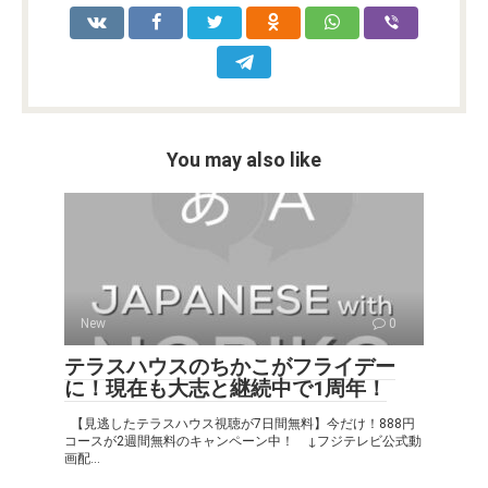
o
p
k
k
p
You may also like
New
0
テラスハウスのちかこがフライデー
に！現在も大志と継続中で1周年！
【見逃したテラスハウス視聴が7日間無料】今だけ！888円
コースが2週間無料のキャンペーン中！ ↓フジテレビ公式動
画配...