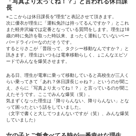
「写真より太ってね！？」と言われる休日課
長
※ここからは休日課長を”理生”と表記させて頂きます。
次に優衣が理生に「運転免許は持ってるんですか？」とこれ
また軽井沢編では定番となっている質問をします。理生は18
歳の時に免許を取った時以来、まったく運転していないペー
パードライバーなのだそうです。
するとりさこが「普段って、タクシー移動なんですか？」と
訊きます。理生はいつもは電車移動らしく、↓こんなエピソ
ードでみんなを爆笑させます。
ある日、理生が電車に乗って移動していると高校生が三人く
らい乗ってきて「あれ？休日課長じゃね？」というのが聞こ
え、さらに
「写真より太ってね！？」
と言っているのが聞こ
えたそうです。ここでみんな爆笑（笑）。
気まずくなった理生は「降りらんない、降りらんない」とな
って困ったという話をしていました。
（文字で書くと大してつまんないですが（笑）、みんな爆笑
していました）
女の子とご飯食べてる時が一番幸せな理生