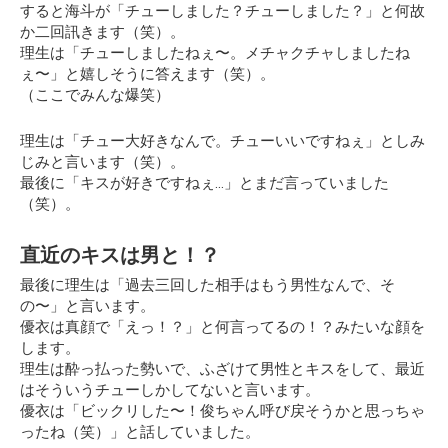
すると海斗が「チューしました？チューしました？」と何故
か二回訊きます（笑）。
理生は
「チューしましたねぇ〜。メチャクチャしましたね
ぇ〜」
と嬉しそうに答えます（笑）。
（ここでみんな爆笑）
理生は「チュー大好きなんで。チューいいですねぇ」としみ
じみと言います（笑）。
最後に
「キスが好きですねぇ…」
とまだ言っていました
（笑）。
直近のキスは男と！？
最後に理生は「過去三回した相手はもう男性なんで、そ
の〜」と言います。
優衣は真顔で「えっ！？」と何言ってるの！？みたいな顔を
します。
理生は酔っ払った勢いで、ふざけて男性とキスをして、最近
はそういうチューしかしてないと言います。
優衣は
「ビックリした〜！俊ちゃん呼び戻そうかと思っちゃ
ったね（笑）」
と話していました。