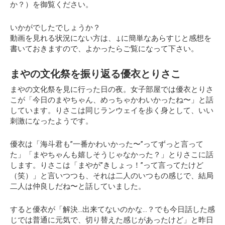
か？）
を御覧ください。
いかがでしたでしょうか？
動画を見れる状況にない方は、↓に簡単なあらすじと感想を
書いておきますので、よかったらご覧になって下さい。
まやの文化祭を振り返る優衣とりさこ
まやの文化祭を見に行った日の夜。女子部屋では優衣とりさ
こが「今日のまやちゃん、めっちゃかわいかったね〜」と話
しています。りさこは同じランウェイを歩く身として、いい
刺激になったようです。
優衣は「海斗君も”一番かわいかった〜”ってずっと言って
た」「まやちゃんも嬉しそうじゃなかった？」とりさこに話
します。りさこは「まやが”きしょっ！”って言ってたけど
（笑）」と言いつつも、それは二人のいつもの感じで、結局
二人は仲良しだね〜と話していました。
すると優衣が
「解決…出来てないのかな…？でも今日話した感
じでは普通に元気で、切り替えた感じがあったけど」
と昨日