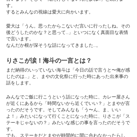
す。
するとみんなの視線は愛大に向かいます。
愛大は「うん。思ったからこないだ言いに行ったしね。その
後どうしたのかな？と思って…」といつになく真面目な表情
で言います。
なんだか根が深そうな話になってきました…。
りさこが涙！海斗の一言とは？
まだ納得のいっていない海斗は「今日の話で言うと〜俺が感
じたのは…」と、まやの文化祭に行った時にあった出来事の
話をします。
みんなでご飯に行こうという話になった時に、カレー屋さん
が近くにあるから「時間ないから近くでいい？」とまやが言
ったのだそうです。そしてみんなも「う〜ん、ま、いい
よ！」みたいになって行くことになった時に、りさこが
「ス
テーキじゃないの？」
みたいな感じの事を言ったのだそうで
す。
でも、ステーキだとまやが時間的に間に合わなかったらし