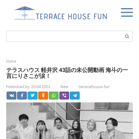
Skip
to
content
Search:
Home
テラスハウス 軽井沢 43話の未公開動画 海斗の一
言にりさこが涙！
Published by:
20.04.2022
New
terracehouse-fun