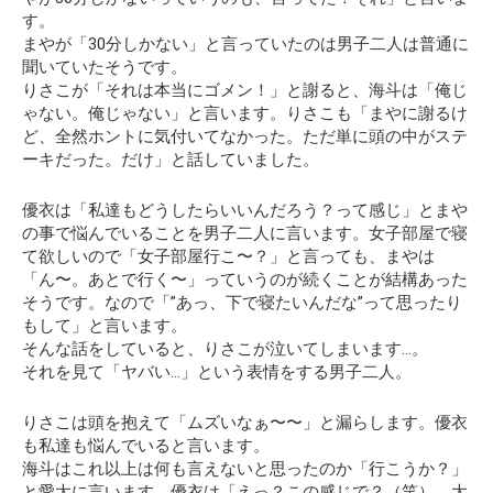
す。
まやが「30分しかない」と言っていたのは男子二人は普通に
聞いていたそうです。
りさこが
「それは本当にゴメン！」
と謝ると、海斗は「俺じ
ゃない。俺じゃない」と言います。りさこも「まやに謝るけ
ど、全然ホントに気付いてなかった。ただ単に頭の中がステ
ーキだった。だけ」と話していました。
優衣は「私達もどうしたらいいんだろう？って感じ」とまや
の事で悩んでいることを男子二人に言います。女子部屋で寝
て欲しいので「女子部屋行こ〜？」と言っても、まやは
「ん〜。あとで行く〜」っていうのが続くことが結構あった
そうです。なので「”あっ、下で寝たいんだな”って思ったり
もして」と言います。
そんな話をしていると、りさこが泣いてしまいます…。
それを見て「ヤバい…」という表情をする男子二人。
りさこは頭を抱えて「ムズいなぁ〜〜」と漏らします。優衣
も私達も悩んでいると言います。
海斗はこれ以上は何も言えないと思ったのか「行こうか？」
と愛大に言います。優衣は「えっ？この感じで？（笑）。大