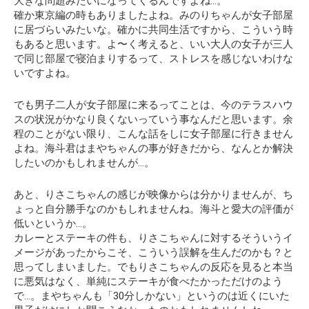
大きな問題みたいになってくるんですよね…。
確か東京編の時もありましたよね。みのりちゃんが女子部屋
に居づらいみたいな。確かに共同生活ですから、こういう時
もあると思います。よ〜く考えると、いい大人の女子が三人
で同じ部屋で寝泊まりするって、ストレスを感じないわけな
いですよね。
でも男子二人が女子部屋に来るってことは、今のテラスハウ
スの状況がかなり良くないっていう事なんだと思います。余
程のことがない限り、こんな話をしに女子部屋に行きません
よね。海斗君はまやちゃんの事が好きだから、なんとか解決
したいのかもしれませんが…。
あと、りさこちゃんの感じが映像からは分かりませんが、ち
ょっと自分勝手なのかもしれませんね。海斗と愛大の評価が
低いというか…。
カレーとステーキの件も、りさこちゃんに対するそういうイ
メージがあったからこそ、こういう誤解を生んだのかも？と
思ってしまいました。でもりさこちゃんの反応を見ると本当
に悪気はなく、単純にステーキが食べたかっただけのよう
で…。まやちゃんも「30分しかない」というのは近くにいた