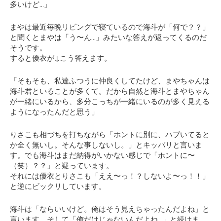
多いけど…」
まやは最近毎晩リビングで寝ているので海斗が「何で？？」
と聞くとまやは「う〜ん…」みたいな答えが返ってくるのだ
そうです。
すると優衣が↓こう答えます。
「そもそも、私達ふつうに仲良くしてたけど、まやちゃんは
海斗君といることが多くて。だから自然と海斗とまやちゃん
が一緒にいるから、多分こっちが一緒にいるのが多く見える
ようになったんだと思う」
りさこも相づちを打ちながら「ホントに別に、ハブいてると
か全く無いし。そんな事しないし。」とキッパリと言いま
す。でも海斗はまだ納得がいかない感じで
「ホントに〜
（笑）？？」
と疑っています。
それには優衣とりさこも「ええ〜っ！？しないよ〜っ！！」
と逆にビックリしています。
海斗は「ならいいけど。俺はそう見えちゃったんだよね」と
言います。そして「俺だけじゃないんだよね…」と続けま