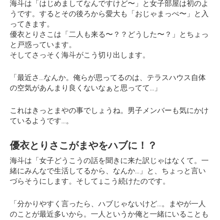
海斗は「はじめましてなんですけど〜」と女子部屋は初のよ
うです。するとその後ろから愛大も「おじゃまっぺ〜」と入
ってきます。
優衣とりさこは「二人も来る〜？？どうした〜？」とちょっ
と戸惑っています。
そしてさっそく海斗がこう切り出します。
「最近さ…なんか。俺らが思ってるのは、テラスハウス自体
の空気があんまり良くないなぁと思ってて…」
これはきっとまやの事でしょうね。男子メンバーも気にかけ
ているようです…。
優衣とりさこがまやをハブに！？
海斗は「女子どうこうの話を聞きに来た訳じゃはなくて。一
緒にみんなで生活してるから、なんか…」と、ちょっと言い
づらそうにします。そして↓こう続けたのです。
「分かりやすく言ったら、ハブじゃないけど…。まやが一人
のことが最近多いから。一人というか俺と一緒にいることも