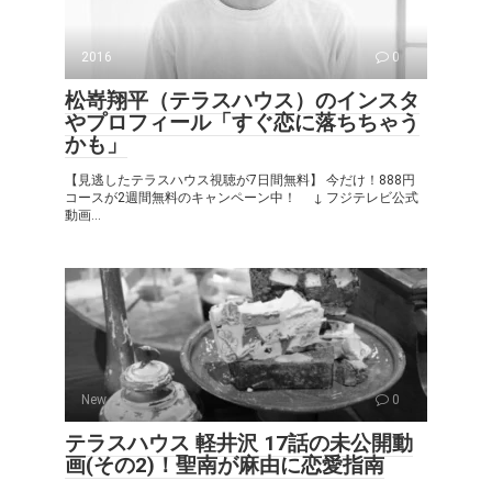
2016
0
松嵜翔平（テラスハウス）のインスタ
やプロフィール「すぐ恋に落ちちゃう
かも」
【見逃したテラスハウス視聴が7日間無料】 今だけ！888円
コースが2週間無料のキャンペーン中！ ↓ フジテレビ公式
動画...
New
0
テラスハウス 軽井沢 17話の未公開動
画(その2)！聖南が麻由に恋愛指南