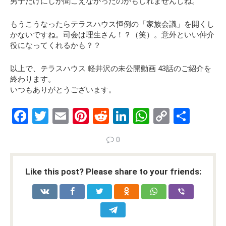
男子だけにしか聞こえなかったのかもしれませんしね。
もうこうなったらテラスハウス恒例の
「家族会議」
を開くし
かないですね。司会は理生さん！？（笑）。意外といい仲介
役になってくれるかも？？
以上で、テラスハウス 軽井沢の未公開動画 43話のご紹介を
終わります。
いつもありがとうございます。
F
T
E
Pi
R
Li
W
C
S
a
wi
m
nt
e
n
h
o
h
0
ce
tt
ail
er
d
ke
at
py
ar
b
er
es
di
dI
s
Li
e
Like this post? Please share to your friends:
o
t
t
n
A
n
o
p
k
k
p