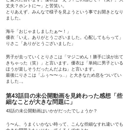
丈夫？ホントに〜」と苦笑い。
とりあえず、みんなで様子を見ようという事でお開きとなり
ました。
海斗「おじゃましましたぁ〜！」
優衣「いえ。ありがとうございました。心配してもらって」
りさこ「ありがとうございました」
男子が去っていくとりさこは「マジごめん！勝手に涙が出て
きちゃった（笑）」と言います。優衣は
「単純に男子といる
ほうが楽しそうだったんだよね」
と言います。
最後にりさこは「ふぅ〜〜っ…」と大きなため息をついてい
ました…。
第43話目の未公開動画を見終わった感想「些
細なことが大きな問題に」
43話の未公開動画はいかがだったでしょうか？
う〜ん、うまくいかない時って、こんな些細なすれ違いでも