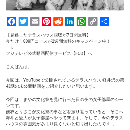
F
T
E
Pi
R
Li
W
C
S
a
wi
m
nt
e
n
h
o
h
【見逃したテラスハウス視聴が7日間無料】
ce
tt
ail
er
d
ke
at
py
ar
今だけ！888円コースが2週間無料のキャンペーン中！
b
er
es
di
dI
s
Li
e
↓
フジテレビ公式動画配信サービス【FOD】へ
o
t
t
n
A
n
o
p
k
こんばんは。
k
p
今回は、YouTubeで公開されているテラスハウス 軽井沢の第
43話の
未公開動画
をご紹介したいと思います。
今回は、まやの文化祭を見に行った日の夜の女子部屋のシー
ンです。
優衣とりさこが文化祭の事などを振り返っていると、そこへ
海斗と愛大が女子部屋へやって来ます。そして、今のテラス
ハウスの雰囲気があまり良くないと切り出したのです…。