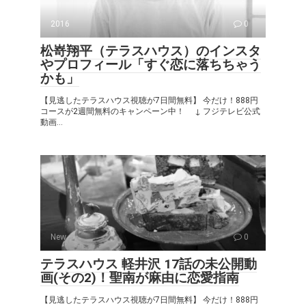
2016
0
松嵜翔平（テラスハウス）のインスタ
やプロフィール「すぐ恋に落ちちゃう
かも」
【見逃したテラスハウス視聴が7日間無料】 今だけ！888円
コースが2週間無料のキャンペーン中！ ↓ フジテレビ公式
動画...
New
0
テラスハウス 軽井沢 17話の未公開動
画(その2)！聖南が麻由に恋愛指南
【見逃したテラスハウス視聴が7日間無料】 今だけ！888円