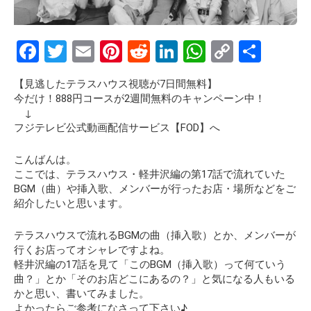
F
T
E
Pi
R
Li
W
C
S
a
wi
m
nt
e
n
h
o
h
【見逃したテラスハウス視聴が7日間無料】
ce
tt
ail
er
d
ke
at
py
ar
今だけ！888円コースが2週間無料のキャンペーン中！
b
er
es
di
dI
s
Li
e
↓
フジテレビ公式動画配信サービス【FOD】へ
o
t
t
n
A
n
o
p
k
こんばんは。
ここでは、テラスハウス・軽井沢編の第17話で流れていた
k
p
BGM（曲）や挿入歌、メンバーが行ったお店・場所などをご
紹介したいと思います。
テラスハウスで流れるBGMの曲（挿入歌）とか、メンバーが
行くお店ってオシャレですよね。
軽井沢編の17話を見て
「このBGM（挿入歌）って何ていう
曲？」とか「そのお店どこにあるの？」
と気になる人もいる
かと思い、書いてみました。
よかったらご参考になさって下さい♪