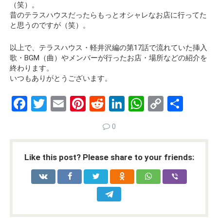
（笑）。
昔のテラスハウスだったらもっとオシャレなお店に行ってた
と思うのですが（笑）。
以上で、テラスハウス・軽井沢編の第17話で流れていた挿入
歌・BGM（曲）やメンバーが行ったお店・場所などの紹介を
終わります。
いつもありがとうございます。
F
T
E
Pi
R
Li
W
C
S
a
wi
m
nt
e
n
h
o
h
0
ce
tt
ail
er
d
ke
at
py
ar
b
er
es
di
dI
s
Li
e
Like this post? Please share to your friends:
o
t
t
n
A
n
o
p
k
k
p