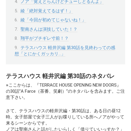
ノア「覚えとらんけどチューしとるんよ」
綾「絶対覚えてるはず！」
綾「今回が初めてじゃないね！」
聖南さんは演技していた！？
翔平がブチギレ寸前！？
テラスハウス 軽井沢編 第30話を見終わっての感
想「とにかくガッカリ…」
テラスハウス 軽井沢編 第30話のネタバレ
※ここからは、『TERRACE HOUSE OPENING NEW DOORS』
の
30話”A Farce（茶番、笑劇）”
のネタバレを含みます。ご注
意下さい。
さて、テラスハウスの軽井沢編・第30話は、ある日の昼12
時。女子部屋で女子三人がお喋りしている所へノアがやって
来るシーンからです。
ノアは聖南さんと話がしたいらしく「借りていいっすか？」