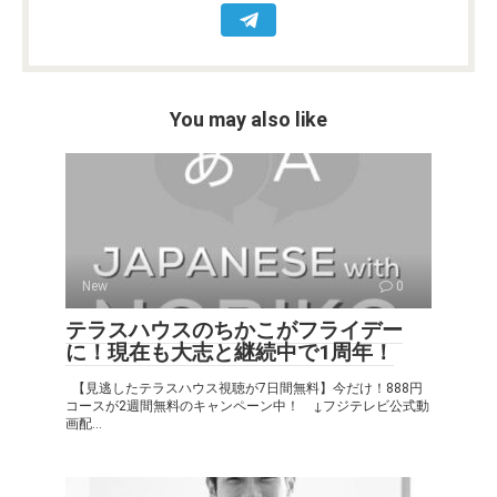
k
p
You may also like
New
0
テラスハウスのちかこがフライデー
に！現在も大志と継続中で1周年！
【見逃したテラスハウス視聴が7日間無料】今だけ！888円
コースが2週間無料のキャンペーン中！ ↓フジテレビ公式動
画配...