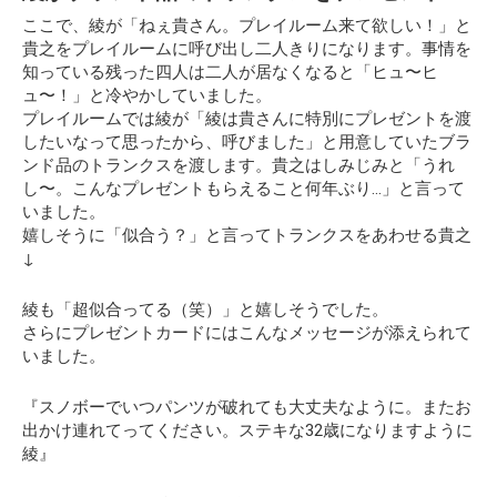
ここで、綾が
「ねぇ貴さん。プレイルーム来て欲しい！」
と
貴之をプレイルームに呼び出し二人きりになります。事情を
知っている残った四人は二人が居なくなると「ヒュ〜ヒ
ュ〜！」と冷やかしていました。
プレイルームでは綾が「綾は貴さんに特別にプレゼントを渡
したいなって思ったから、呼びました」と用意していたブラ
ンド品のトランクスを渡します。貴之はしみじみと「うれ
し〜。こんなプレゼントもらえること何年ぶり…」と言って
いました。
嬉しそうに「似合う？」と言ってトランクスをあわせる貴之
↓
綾も「超似合ってる（笑）」と嬉しそうでした。
さらにプレゼントカードにはこんなメッセージが添えられて
いました。
『スノボーでいつパンツが破れても大丈夫なように。またお
出かけ連れてってください。ステキな32歳になりますように
綾』