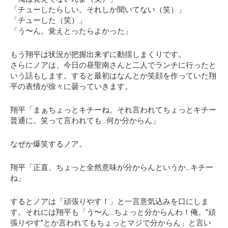
「チューしたらしい。それしか聞いてない（笑）」
「チューした（笑）」
「う〜ん。覚えとったらよかった」
もう翔平は状況が把握出来ずに動揺しまくりです。
さらにノアは、今日の昼聖南さんと二人でランチに行ったと
いう話もします。すると最初はなんとか笑顔を作っていた翔
平の表情が徐々に曇っていきます。
翔平「まぁちょっとキチーね。それ言われてちょっとキチー
普通に。笑って言われても…何か分からん」
なぜか爆笑するノア。
翔平「正直、ちょっと全然意味が分からんというか…キチー
ね」
するとノアは「頑張りやす！」と一言意気込みを口にしま
す。それには翔平も
「う〜ん…ちょっと分からんわ！俺。”頑
張りやす”とか言われてもちょっとマジで分からん」
と言い