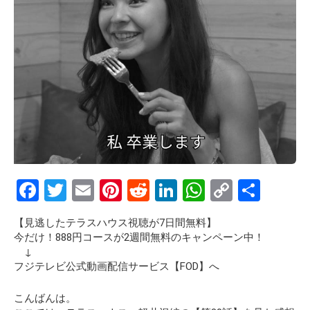
F
T
E
Pi
R
Li
W
C
S
a
wi
m
nt
e
n
h
o
h
【見逃したテラスハウス視聴が7日間無料】
ce
tt
ail
er
d
ke
at
py
ar
今だけ！888円コースが2週間無料のキャンペーン中！
b
er
es
di
dI
s
Li
e
↓
フジテレビ公式動画配信サービス【FOD】へ
o
t
t
n
A
n
o
p
k
こんばんは。