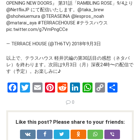
OPENING NEW DOORS』 第31話「RAMBLING ROSE」9/4より
@NetflixJP にて配信いたします。@taka_brew
@shoheiuemura @TERASEINA @lespros_noah
@matarai_aya #TERRACEHOUSE #テラスハウス
pic.twitter.com/g7VmPngCCe
— TERRACE HOUSE (@TH6TV) 2018年9月3日
以上で、テラスハウス 軽井沢編の第30話目の感想（ネタバ
レ）を終わります。
次回は9月3日（月）深夜24時〜の配信で
す（予定）。
お楽しみに♪
F
T
E
Pi
R
Li
W
C
S
a
wi
m
nt
e
n
h
o
h
0
ce
tt
ail
er
d
ke
at
py
ar
b
er
es
di
dI
s
Li
e
Like this post? Please share to your friends:
o
t
t
n
A
n
o
p
k