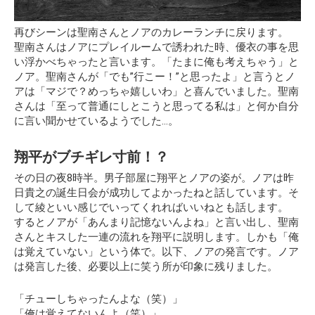
再びシーンは聖南さんとノアのカレーランチに戻ります。
聖南さんはノアにプレイルームで誘われた時、優衣の事を思
い浮かべちゃったと言います。「たまに俺も考えちゃう」と
ノア。聖南さんが「でも”行こー！”と思ったよ」と言うとノ
アは「マジで？めっちゃ嬉しいわ」と喜んでいました。聖南
さんは「至って普通にしとこうと思ってる私は」と何か自分
に言い聞かせているようでした…。
翔平がブチギレ寸前！？
その日の夜8時半。男子部屋に翔平とノアの姿が。ノアは昨
日貴之の誕生日会が成功してよかったねと話しています。そ
して綾といい感じでいってくれればいいねとも話します。
するとノアが
「あんまり記憶ないんよね」
と言い出し、聖南
さんとキスした一連の流れを翔平に説明します。しかも「俺
は覚えていない」という体で。以下、ノアの発言です。ノア
は発言した後、必要以上に笑う所が印象に残りました。
「チューしちゃったんよな（笑）」
「俺は覚えてないんよ（笑）」