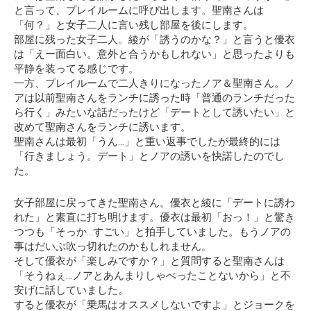
と言って、プレイルームに呼び出します。聖南さんは
「何？」と女子二人に言い残し部屋を後にします。
部屋に残った女子二人。綾が「誘うのかな？」と言うと優衣
は「えー面白い。意外と合うかもしれない」と思ったよりも
平静を装ってる感じです。
一方、プレイルームで二人きりになったノア＆聖南さん。ノ
アは以前聖南さんをランチに誘った時「普通のランチだった
ら行く」みたいな話だったけど「デートとして誘いたい」と
改めて聖南さんをランチに誘います。
聖南さんは最初「うん…」と重い返事でしたが最終的には
「行きましょう。デート」とノアの誘いを快諾したのでし
た。
女子部屋に戻ってきた聖南さん。優衣と綾に「デートに誘わ
れた」と素直に打ち明けます。優衣は最初「おっ！」と驚き
つつも「そっか…すごい」と拍手していました。もうノアの
事はだいぶ吹っ切れたのかもしれません。
そして優衣が「楽しみですか？」と質問すると聖南さんは
「そうねぇ…ノアとあんまりしゃべったことないから」
と不
安げに話していました。
すると優衣が「乗馬はオススメしないですよ」とジョークを