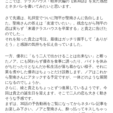
ここでは、テラスハウス・軽井沢編の
【第30話】
を見た感想
k
p
とネタバレを書いてみたいと思います。
さて先週は、礼拝堂でついに翔平が聖南さんに告白しまし
た。聖南さんの答えは
「友達でいたい」
。残念ながら翔平の
恋は実らず「来週テラスハウスを卒業する」と貴之に告げた
のでした…。
それを知った貴之は号泣。最後はガッチリ握手して「ありが
とう」と感謝の気持ちを伝え合っていました。
一方、優衣に「もう二人で出かけることは出来ない」と断っ
たノア。にも関わらず優衣を食事に誘ったり、バイトを休み
がちだったりとなんだか私生活が落ち着かない様子。それに
業を煮やした優衣はちょっとだけ説教します。ノアはこれか
ら聖南さんにアタックする予定ですが、一体どのような展開
になるのでしょうか。
さらに、綾と貴之もちょっとずつ進展しているようです。今
回は貴之の誕生日を迎えます。そこで二人の恋も大きく動き
そうな予感です。
まずは、30話の予告動画をご覧になってからネタバレ記事を
お楽しみ下さい。ノアと聖南さん、酔っ払ってキスしちゃっ