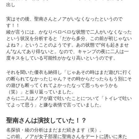
出し
実はその後、聖南さんとノアがいなくなったというので
す！！
綾が言うには、かなりベロベロな状態で二人がいなくなった
という状況を分析すると「だから多分、この前が初じゃない
よね？」ということのようです。あの状態で”何も起きませ
ん”なんてあり得ないと。なので、キャンプの夜に二人は一
度キスをしている可能性がかなり高いというのです。
それを聞いた優衣も納得し「じゃあその時はまだ遊びに行く
の断られてなかったじゃん？その時からだったらもう別にそ
の遊びも断ってくれてよかったなって思っちゃうかも
（笑）」と振り返っていました。
さらに二人はノアが庭で吐いたことについて「トイレで吐い
てよって思う」と嫌な表情で言っていました。
聖南さんは演技していた！？
名探偵・綾の分析はまだまだ続きます（笑）。
この前、ノアが女子部屋に聖南さんをデートに誘いに来た