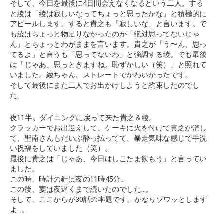
そして、今日を最後に4日間会えなくなるという二人。する
と綾は「綾は寂しいなってちょっと思ったかな」と積極的に
アピールします。すると貴之も「寂しいな」と言います。で
も綾はちょっと物足りなかったのか「絶対思ってないじゃ
ん」とちょっとわがままを言います。貴之が「う〜ん、思っ
てるよ」と言うも「思ってないわ」と強調する綾。でも最後
は「じゃあ、思っときますね。恥ずかしい（笑）」と照れて
いました。綾ちゃん、ストレートでかわいかったです。
そして最後にまた二人でお出かけしようと約束したのでし
た。
夜11半。ダイニングに戻って来た貴之＆綾。
クラッカーでお出迎えして、ケーキに火を付けて貴之が消し
て、聖南さんもだいぶ酔っ払ってて、暴走気味な感じで手洗
い祝福をしていました（笑）。
最後に貴之は「じゃあ、今日はしこたま飲もう」と言ってい
ました。
この時、時計の針は夜の11時45分。
この後、宴は夜遅くまで続いたのでした…。
そして、ここからが30話の本題です。かなりゾワッとします
よ…。