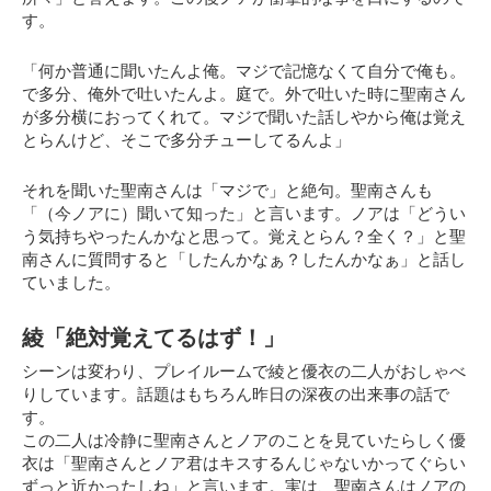
す。
「何か普通に聞いたんよ俺。マジで記憶なくて自分で俺も。
で多分、俺外で吐いたんよ。庭で。外で吐いた時に聖南さん
が多分横におってくれて。マジで聞いた話しやから俺は覚え
とらんけど、そこで多分チューしてるんよ」
それを聞いた聖南さんは「マジで」と絶句。聖南さんも
「（今ノアに）聞いて知った」と言います。ノアは「どうい
う気持ちやったんかなと思って。覚えとらん？全く？」と聖
南さんに質問すると「したんかなぁ？したんかなぁ」と話し
ていました。
綾「絶対覚えてるはず！」
シーンは変わり、プレイルームで綾と優衣の二人がおしゃべ
りしています。話題はもちろん昨日の深夜の出来事の話で
す。
この二人は冷静に聖南さんとノアのことを見ていたらしく優
衣は
「聖南さんとノア君はキスするんじゃないかってぐらい
ずっと近かったしね」
と言います。実は、聖南さんはノアの