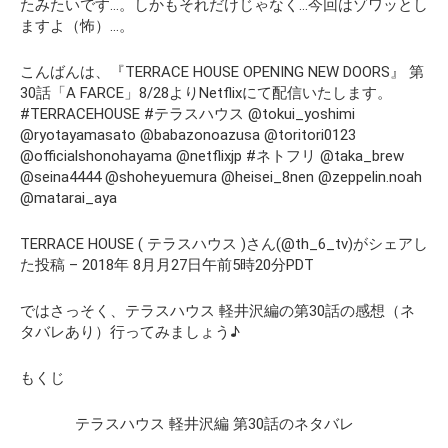
たみたいです…。しかもそれだけじゃなく…今回はゾワッとし
ますよ（怖）…。
こんばんは、『TERRACE HOUSE OPENING NEW DOORS』 第
30話「A FARCE」8/28よりNetflixにて配信いたします。
#TERRACEHOUSE #テラスハウス @tokui_yoshimi
@ryotayamasato @babazonoazusa @toritori0123
@officialshonohayama @netflixjp #ネトフリ @taka_brew
@seina4444 @shoheyuemura @heisei_8nen @zeppelin.noah
@matarai_aya
TERRACE HOUSE ( テラスハウス )さん(@th_6_tv)がシェアし
た投稿 – 2018年 8月月27日午前5時20分PDT
ではさっそく、テラスハウス 軽井沢編の第30話の感想（ネ
タバレあり）行ってみましょう♪
もくじ
テラスハウス 軽井沢編 第30話のネタバレ