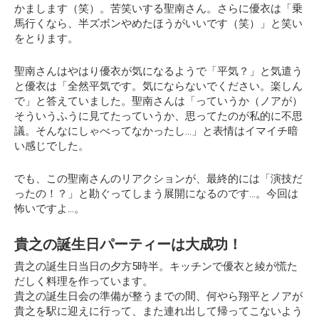
かまします（笑）。苦笑いする聖南さん。さらに優衣は「乗
馬行くなら、半ズボンやめたほうがいいです（笑）」と笑い
をとります。
聖南さんはやはり優衣が気になるようで「平気？」と気遣う
と優衣は「全然平気です。気にならないでください。楽しん
で」と答えていました。聖南さんは
「っていうか（ノアが）
そういうふうに見てたっていうか、思ってたのが私的に不思
議。そんなにしゃべってなかったし…」
と表情はイマイチ暗
い感じでした。
でも、この聖南さんのリアクションが、最終的には
「演技だ
ったの！？」
と勘ぐってしまう展開になるのです…。今回は
怖いですよ…。
貴之の誕生日パーティーは大成功！
貴之の誕生日当日の夕方5時半。キッチンで優衣と綾が慌た
だしく料理を作っています。
貴之の誕生日会の準備が整うまでの間、何やら翔平とノアが
貴之を駅に迎えに行って、また連れ出して帰ってこないよう