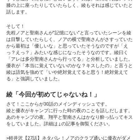
膝の上に座ったりしていたらしく、綾もそれは感じていたと
話します。
そして！
先程ノアと聖南さんが”記憶にない”と言っていたシーンを綾
は目撃していたらしく、ノアの横で聖南さんがさすっていた
から最初は「優しいな」と思っていたそうなのですが「え
っ？えっ？」みたいな感じになったそうなのです。綾曰く
「アレは多分聖南さんから行ってる」と分析していました。
優衣が「本当に覚えていないのかな？キスしたの」と言うと
綾は語気を強めて
「いや絶対覚えてると思う！絶対覚えて
る」
と強調していました。
綾「今回が初めてじゃないね！」
さて！ここからが30話のメインディッシュです。
綾と優衣がキャンプに行った時の夜のことを話しだします。
あのキャンプの夜、翔平と聖南さんはかなり酔っ払ってキス
をしていました。詳細は↓の記事を御覧ください。
>軽井沢【27話】ネタバレ！ノアのクラブ通いに優衣がダメ