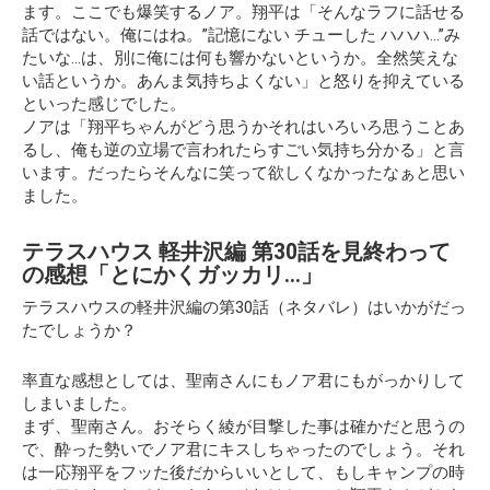
ます。ここでも爆笑するノア。翔平は
「そんなラフに話せる
話ではない。俺にはね。”記憶にない チューした ハハハ…”み
たいな…は、別に俺には何も響かないというか。全然笑えな
い話というか。あんま気持ちよくない」
と怒りを抑えている
といった感じでした。
ノアは「翔平ちゃんがどう思うかそれはいろいろ思うことあ
るし、俺も逆の立場で言われたらすごい気持ち分かる」と言
います。だったらそんなに笑って欲しくなかったなぁと思い
ました。
テラスハウス 軽井沢編 第30話を見終わって
の感想「とにかくガッカリ…」
テラスハウスの軽井沢編の第30話（ネタバレ）はいかがだっ
たでしょうか？
率直な感想としては、聖南さんにもノア君にもがっかりして
しまいました。
まず、聖南さん。おそらく綾が目撃した事は確かだと思うの
で、酔った勢いでノア君にキスしちゃったのでしょう。それ
は一応翔平をフッた後だからいいとして、もしキャンプの時