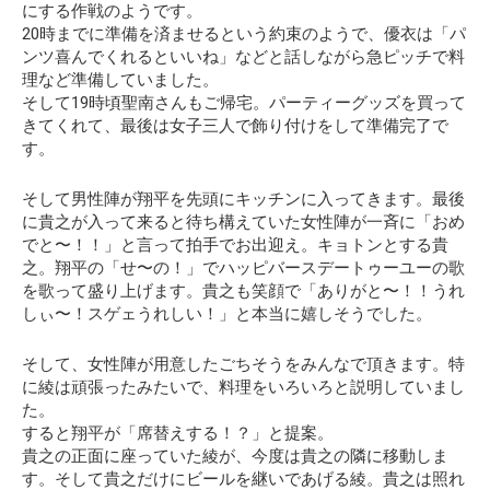
にする作戦のようです。
20時までに準備を済ませるという約束のようで、優衣は「パ
ンツ喜んでくれるといいね」などと話しながら急ピッチで料
理など準備していました。
そして19時頃聖南さんもご帰宅。パーティーグッズを買って
きてくれて、最後は女子三人で飾り付けをして準備完了で
す。
そして男性陣が翔平を先頭にキッチンに入ってきます。最後
に貴之が入って来ると待ち構えていた女性陣が一斉に「おめ
でと〜！！」と言って拍手でお出迎え。キョトンとする貴
之。翔平の「せ〜の！」でハッピバースデートゥーユーの歌
を歌って盛り上げます。貴之も笑顔で「ありがと〜！！うれ
しぃ〜！スゲェうれしい！」と本当に嬉しそうでした。
そして、女性陣が用意したごちそうをみんなで頂きます。特
に綾は頑張ったみたいで、料理をいろいろと説明していまし
た。
すると翔平が「席替えする！？」と提案。
貴之の正面に座っていた綾が、今度は貴之の隣に移動しま
す。そして貴之だけにビールを継いであげる綾。貴之は照れ