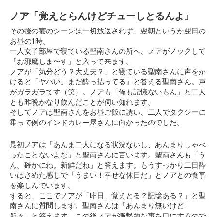
ノア「覚えとらんけどチューしとるんよ」
その後の宴のシーンは一切放送されず、翌朝というか翌日の
お昼の1時。
一人女子部屋で寝ている聖南さんの所へ、ノアがノックして
「お邪魔しま〜す」と入って来ます。
ノアが「気分どう？大丈夫？」と寝ている聖南さんに声をか
けると「ヤバい。まだ酔っ払ってる」と答える聖南さん。声
がガラガラです（笑）。ノアも「俺も記憶ないもん」と二人
とも昨晩かなり飲んだことが伺い知れます。
そしてノアは聖南さんをお昼ご飯に誘い、二人でタクシーに
乗って例のインドカレー屋さんに向かったのでした。
最初ノアは「あんま二人になる状況ないし、あんまりしゃべ
ったことないよな」と聖南さんに言います。聖南さんも「う
ん。確かにね。新鮮だね」と答えます。もうすっかり二日酔
いはさめた感じで「うまい！幸せな休日だ」とノアとの食事
を楽しんでいます。
すると、ここでノアが
「昨日、覚えとる？記憶ある？」
と聖
南さんに質問します。聖南さんは「あんまり無いけど…
所々」と答えます。この後ノアが衝撃的な事を口にするので