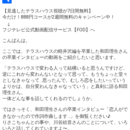
Link
Share
【見逃したテラスハウス視聴が7日間無料】
今だけ！888円コースが2週間無料のキャンペーン中！
↓
フジテレビ公式動画配信サービス【FOD】へ
こんばんは。
ここでは、テラスハウスの軽井沢編を卒業した
和田理生さん
の卒業インタビューの動画
をご紹介したいと思います。
「テラスハウスで変わる人って結構いると思うんですけど、
逆にこれから変わんないとなって思って。もうちょっと堂々
としなきゃなって…思ったんで。むしろ恋をしたいっていう
よりかは、自分変わんなきゃなっていう」
と真剣に語る和田
理生さん。
一体どんな事を話してくれるのでしょうか。
ではさっそく、和田理生さんの卒業インタビュー
「恋人がで
きなかったので作詞作曲します…」
を御覧ください♪
りさこちゃんとの事や、川谷絵音さんのことについて、いろ
いろと話してくれていますよ〜。