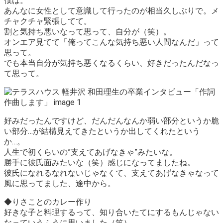
僕は。
あんなに女性として意識して行ったのが相当久しぶりで。メ
チャクチャ緊張してて。
割と気持ち悪いなって思って、自分が（笑）。
オンエア見てて
「俺ってこんな気持ち悪い人間なんだ」
って
思って。
でも本当自分が気持ち悪くなるくらい、好きだったんだなっ
て思って。
好みだったんですけど、だんだんなんか弱い部分というか脆
い部分…が結構見えてきたというか出してくれたという
か…。
人生で初くらいの
”支えてあげなきゃ”
みたいな。
勝手に彼氏面みたいな（笑）感じになってましたね。
彼氏になれるなれないじゃなくて、支えてあげなきゃなって
風に思ってました、途中から。
◆りさことのカレー作り
好きな子と料理するって、
知り合いたてにするもんじゃない
な
っていうふうに思いました（笑）