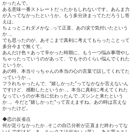
かったんで。
ある意味一番ストレートだったかもしれないです。あんま力
が入ってなかったというか。もう多分決まってただろうし答
えは。
ちょっとこれダメかな…って正直、あの涙で気付いたという
か…
。
でも思ったのが、あそこまで真剣に考えてもらったことって
多分今まで無くて。
あんだけ色々あって辛かった時期に、もう一つ悩み事増やし
ちゃったっていうのがあって、でもそのくらい悩んでくれた
というか。
あの時、本当りっちゃんの本当の心の言葉で話してくれてた
っていうか…
。
フラれちゃったんで、”嬉しかった”ってなかなか言えないん
ですけど、感動したというか…。本当に真剣に考えてくれた
なっていうのが本当に伝わったんで…ズシンと来たという
か…。今だと”嬉しかった”って言えますね。あの時は言えな
かったけど。
◆恋の反省点
何が足りなかったか…そこの自己分析が正直まだ終わってな
いんですけど、
ま、ルックスはデカい（笑）
、あと堂々とし