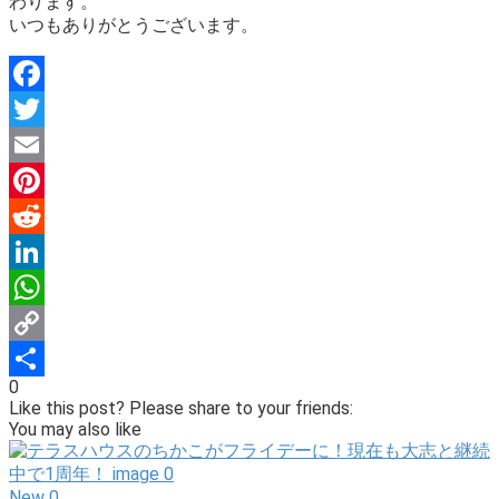
わります。
いつもありがとうございます。
Facebook
Twitter
Email
Pinterest
Reddit
LinkedIn
WhatsApp
Copy
0
Link
Share
Like this post? Please share to your friends:
You may also like
New
0