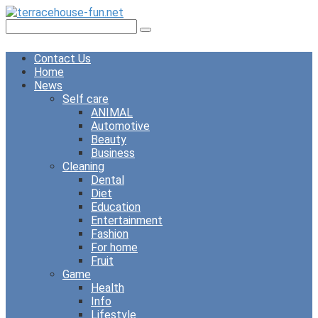
Skip
to
Search:
content
Contact Us
Home
News
Self care
ANIMAL
Automotive
Beauty
Business
Cleaning
Dental
Diet
Education
Entertainment
Fashion
For home
Fruit
Game
Health
Info
Lifestyle