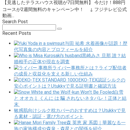
【見逃したテラスハウス視聴が7日間無料】 今だけ！888円
コースが2週間無料のキャンペーン中！ ↓ フジテレビ公式
動画...
Search Post
Search:
Recent Posts
与田 祐希 水着画像が話題！歴
代写真集の内容とプロフィールを紹介
黒崎みさ 旦那 誰？結
婚相手の正体や現在を調査
ライバー事務所とは？ライブ配信者
の成長と収益化を支える新しい仕組み
OEKO-TEX認証シルクの
安心ポイントは？Utukkyで見る証明書と確認方法
白雪
と オオカミ くんに は 騙 されないネタバレ！正体と結
末
敏感肌向けシルク枕カバーのおすすめは？Utukkyで見
る素材・認証・選び方のポイント
森 英恵 家 系図｜華麗なる一
族の家族構成や森泉・森星との関係を紹介