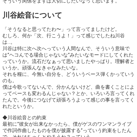
そういう関係をまずは大切にしたいなって思います。
川谷絵音について
「そうなると思ってたわ〜」
って言ってましたけど。
むしろ、何か「次、行こうよ！」って感じでしたね川谷
は…。
川谷は特に次へ次へっていう人間なんで、そういう意味で
は”ヘコんでる場合じゃないな”みたいなモードにしてくれた
っていうか。流石だなぁって思いましたやっぱり。理解者と
いうか。頑張んなきゃなみたいな。
それを糧に、今無い自分を、どういうベース弾くかっていう
のも。
僕は今歌ってないんで、分かんないけど、曲を書くことによ
ってベースも変わるんじゃない？とか、いろいろ言ってくれ
たんで。
今後につなげて頑張ろうよ
って感じの事を言ってく
れたというか。
◆川谷絵音との約束
最初に
”彼女が出来なかったら、僕がゲスのワンマンライブ
で作詞作曲したものを僕が披露する”
っていう約束をしたん
で、それはちゃんとやろうね？っていう。