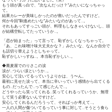
もう頭が真っ白で、”次なんだっけ？”みたいになっちゃっ
て。
結果カレーが美味しかったのが救いだったんですけど。
何か今回”駒進めたいな”みたいなのがあって…。
それもあってすっごい頭が、料理もしなきゃいけないし、頭
が結構空転してたっていうか…。
「恋が始まった」
って言って、恥ずかしくなっちゃって。
「あ、これ味噌汁味大丈夫かな？」みたいな、なんか自分で
も話切り替えようとしちゃって。
恥ずかしいっすね…。本当恥ずかしい…。
◆蕎麦屋でのりさこの涙
涙が…つらい涙というか…。
安心して泣いてるっていうよりかは、う〜ん。
最初に見せた涙って、本当に辛いっていう感情から出てくる
もの…だったんで…って感じたんで…。
どうやったら笑ってくれる…笑ってくれるっていうか、無理
して笑う必要ないんですけど。
安心してくれるんだろうって、そればっか考えて…。
一人の人間が傷ついてるっていう事に対して…そうとう食ら