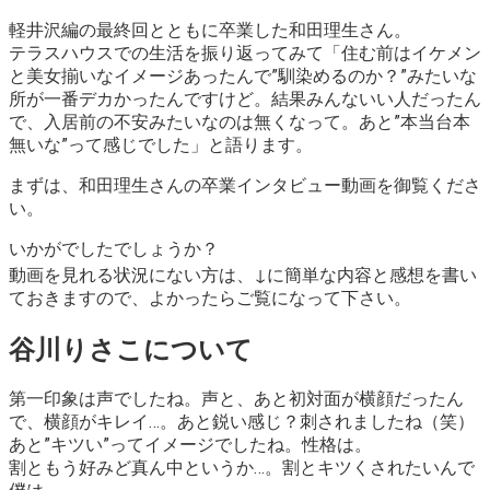
軽井沢編の最終回とともに卒業した和田理生さん。
テラスハウスでの生活を振り返ってみて「住む前はイケメン
と美女揃いなイメージあったんで”馴染めるのか？”みたいな
所が一番デカかったんですけど。結果みんないい人だったん
で、入居前の不安みたいなのは無くなって。あと”本当台本
無いな”って感じでした」と語ります。
まずは、和田理生さんの卒業インタビュー動画を御覧くださ
い。
いかがでしたでしょうか？
動画を見れる状況にない方は、↓に簡単な内容と感想を書い
ておきますので、よかったらご覧になって下さい。
谷川りさこについて
第一印象は声でしたね。声と、あと初対面が横顔だったん
で、横顔がキレイ…。あと鋭い感じ？刺されましたね（笑）
あと
”キツい”
ってイメージでしたね。性格は。
割ともう好みど真ん中というか…。割とキツくされたいんで