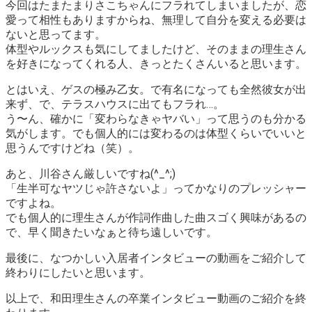
今回はたまたまりさこちゃんにフラれてしまいましたが、恋
愛って相性もありますからね、無理して自分を変える必要は
ないと思ってます。
体型やルックスも気にしてましたけど、そのままの理生さん
を好きになってくれる人、きっとたくさんいると思います。
とはいえ、ゲスの極み乙女。で有名になっても全然彼女が出
来ず、で、テラスハウスに出てもフラれ…。
う〜ん、確かに「変わらなきゃヤバい」って思うのも分かる
気がします。でも個人的には変わるのは体型くらいでいいと
思うんですけどね（笑）。
あと、川谷さん厳しいですね(^_^;)
「生半可なヤツじゃ許さないよ」
ってかなりのプレッシャー
ですよね。
でも個人的に理生さんが作詞作曲した曲スゴく興味があるの
で、早く聞きたいなぁと待ち遠しいです。
最後に、なつかしい入居者インタビューの動画をご紹介して
終わりにしたいと思います。
以上で、和田理生さんの卒業インタビュー動画のご紹介を終