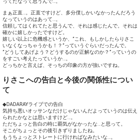
ってたなって思うんで…。
まぁ正直…。正直ですけど、多分僕しかいなかったんだろう
なっていうのはあって…。
信頼してはくれてたと思うんで、それは感じたんで。それは
確かに嬉しかったですけど。
嬉しい以上に危機感というか、
”これ、もしかしたらりさこ
いなくなっちゃうかも！？”
っていうぐらいだったんで。
”どうしてあげよう？どうするのが正解なのか？”っていうの
をすごい考えたっていうか…。
どっちかと言えば、そっちの印象の方が強いですね。
りさこへの告白と今後の関係性につい
て
◆DADARAYライブでの告白
気持ち悪いオッサンなだけじゃないんだよっていうのは伝え
られたかなとは思いますけど…。
ただちょっと
告白の時に覇気がなかったな…
と思って。
そこがちょっとその後引きずりましたね。
もうちょっとストレートに行ければなみたいな…。