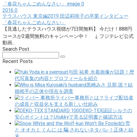
2016
0
テラスハウス 東京編2019 田辺莉咲子の卒業インタビュー
「春花ちゃんごめんなさい」
【見逃したテラスハウス視聴が7日間無料】 今だけ！888円
コースが2週間無料のキャンペーン中！ ↓ フジテレビ公式
動画...
Search Post
Search:
Recent Posts
与田 祐希 水着画像が話題！歴
代写真集の内容とプロフィールを紹介
黒崎みさ 旦那 誰？結
婚相手の正体や現在を調査
ライバー事務所とは？ライブ配信者
の成長と収益化を支える新しい仕組み
OEKO-TEX認証シルクの
安心ポイントは？Utukkyで見る証明書と確認方法
白雪
と オオカミ くんに は 騙 されないネタバレ！正体と結
末