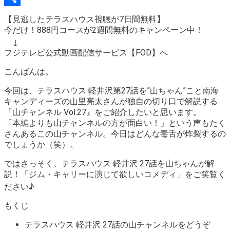
Link
Share
【見逃したテラスハウス視聴が7日間無料】
今だけ！888円コースが2週間無料のキャンペーン中！
↓
フジテレビ公式動画配信サービス【FOD】へ
こんばんは。
今回は、テラスハウス 軽井沢第27話を”山ちゃん”こと南海
キャンディーズの山里亮太さんが独自の切り口で解説する
『山チャンネル Vol.27』
をご紹介したいと思います。
「本編よりも山チャンネルの方が面白い！」という声もたく
さんあるこの山チャンネル。今日はどんな毒舌が炸裂するの
でしょうか（笑）。
ではさっそく、テラスハウス 軽井沢 27話を山ちゃんが解
説！
「ジム・キャリーに演じて欲しいコメディ」
をご笑覧く
ださい♪
もくじ
テラスハウス 軽井沢 27話の山チャンネルをどうぞ