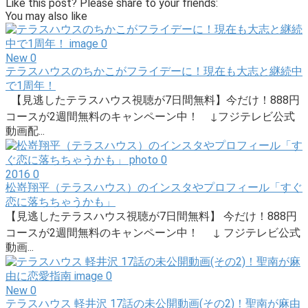
Like this post? Please share to your friends:
You may also like
New
0
テラスハウスのちかこがフライデーに！現在も大志と継続中
で1周年！
【見逃したテラスハウス視聴が7日間無料】今だけ！888円
コースが2週間無料のキャンペーン中！ ↓フジテレビ公式
動画配...
2016
0
松嵜翔平（テラスハウス）のインスタやプロフィール「すぐ
恋に落ちちゃうかも」
【見逃したテラスハウス視聴が7日間無料】 今だけ！888円
コースが2週間無料のキャンペーン中！ ↓ フジテレビ公式
動画...
New
0
テラスハウス 軽井沢 17話の未公開動画(その2)！聖南が麻由