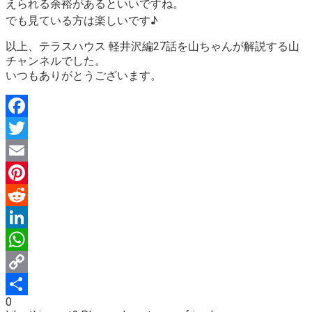
えられる余裕があるといいですね。
でも見ている方は楽しいです♪
以上、テラスハウス 軽井沢編27話を山ちゃんが解説する山
チャンネルでした。
いつもありがとうございます。
Facebook
Twitter
Email
Pinterest
Reddit
LinkedIn
WhatsApp
Copy
0
Link
Share