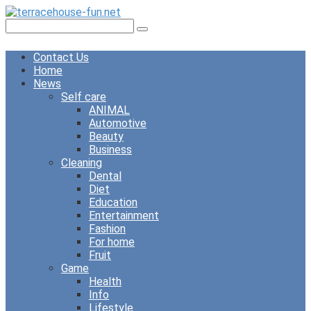
Skip
to
Search:
content
Contact Us
Home
News
Self care
ANIMAL
Automotive
Beauty
Business
Cleaning
Dental
Diet
Education
Entertainment
Fashion
For home
Fruit
Game
Health
Info
Lifestyle