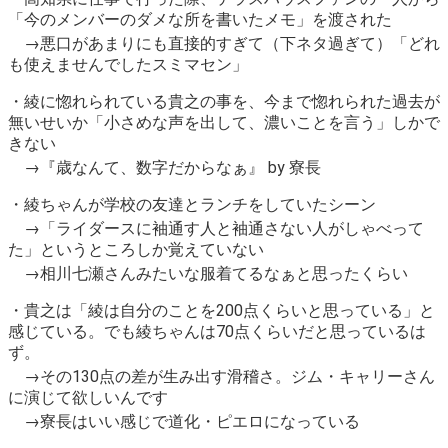
「今のメンバーのダメな所を書いたメモ」を渡された
→悪口があまりにも直接的すぎて（下ネタ過ぎて）「どれ
も使えませんでしたスミマセン」
・綾に惚れられている貴之の事を、今まで惚れられた過去が
無いせいか「小さめな声を出して、濃いことを言う」しかで
きない
→『歳なんて、数字だからなぁ』 by 寮長
・綾ちゃんが学校の友達とランチをしていたシーン
→「ライダースに袖通す人と袖通さない人がしゃべって
た」というところしか覚えていない
→相川七瀬さんみたいな服着てるなぁと思ったくらい
・貴之は「綾は自分のことを200点くらいと思っている」と
感じている。でも綾ちゃんは70点くらいだと思っているは
ず。
→その130点の差が生み出す滑稽さ。ジム・キャリーさん
に演じて欲しいんです
→寮長はいい感じで道化・ピエロになっている