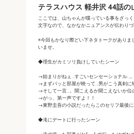
テラスハウス 軽井沢 44話
ここでは、山ちゃんが喋っている事をざっく
文字なので、なかなかニュアンスが伝わりづ
※今回もかなり際どい下ネタトークがありま
いませ。
◆理生がカミソリ負けしていたシーン
→始まりがねぇ…すごいセンセーショナル…
→まずパッと部屋が映って…男がこう真剣に
→そして一言…。聞こえるか聞こえないか位
→がっ、第一声ですよ！！
→東野圭吾の小説だったらこのセリフ最後に
◆滝にデートに行ったシーン