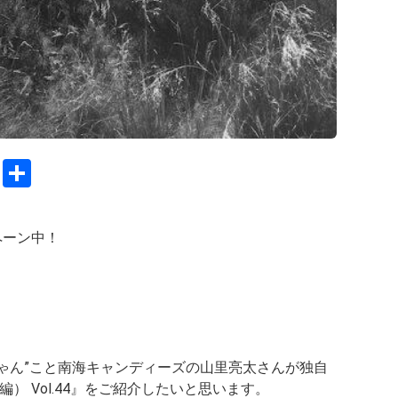
C
S
o
h
py
ar
ペーン中！
Li
e
n
k
ちゃん”こと南海キャンディーズの山里亮太さんが独自
 Vol.44』
をご紹介したいと思います。