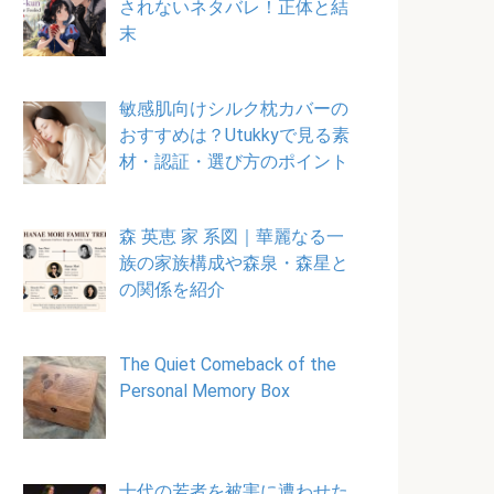
されないネタバレ！正体と結
末
敏感肌向けシルク枕カバーの
おすすめは？Utukkyで見る素
材・認証・選び方のポイント
森 英恵 家 系図｜華麗なる一
族の家族構成や森泉・森星と
の関係を紹介
The Quiet Comeback of the
Personal Memory Box
十代の若者を被害に遭わせた