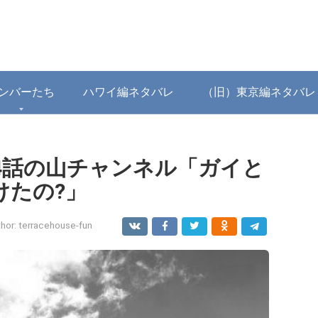
ンバーたち
ハワイ編ネタバレ
（旧）東京編ネタバレ
44話の山チャンネル「ガイと
けたの?」
hor:
terracehouse-fun