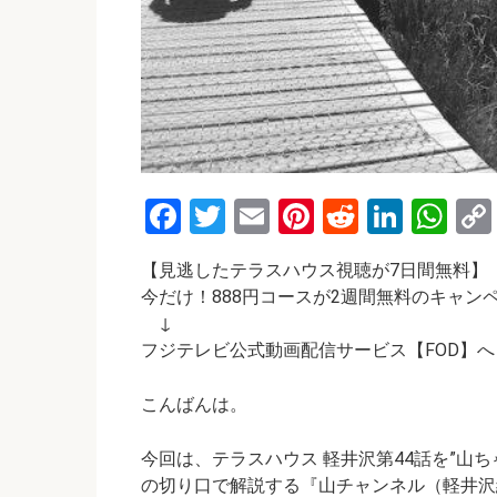
F
T
E
Pi
R
Li
W
a
wi
m
nt
e
n
h
【見逃したテラスハウス視聴が7日間無料】
ce
tt
ail
er
d
ke
at
今だけ！888円コースが2週間無料のキャン
b
er
es
di
dI
s
↓
o
t
t
n
A
フジテレビ公式動画配信サービス【FOD】へ
o
p
こんばんは。
k
p
今回は、テラスハウス 軽井沢第44話を”山
の切り口で解説する
『山チャンネル（軽井沢編）