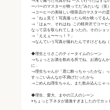
→滝で撮った写真がね
”一人で行ったはずな
ーバーのマスターが映ってた”
みたいな（笑
→コーヒーの美味しい喫茶店のマスターの霊
→「ねぇ見て！写真撮ったら何か映ってるん
→「はぁ〜、それはね…この軽井沢でコーヒ
なって店を取られてしまったの。そのショッ
→「ええぇ〜〜っ！？」
→なんていう写真が撮れたんですけどもね（
◆理生とりさこのティータイムのシーン
→ちょっとお酒を飲める所でね、お酒なんか
に…
→理生ちゃんが「君に酔っちゃったかな」っ
すっごいみんなが不満げだったから
→ごめんね理生ちゃん。また飲み込んじゃっ
◆理生、愛大、まやの三人のシーン
※ちょっと下ネタが過激すぎましたのでカットし