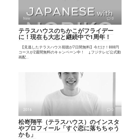
New
0
テラスハウスのちかこがフライデー
に！現在も大志と継続中で1周年！
【見逃したテラスハウス視聴が7日間無料】今だけ！888円
コースが2週間無料のキャンペーン中！ ↓フジテレビ公式動
画配...
2016
0
松嵜翔平（テラスハウス）のインスタ
やプロフィール「すぐ恋に落ちちゃう
かも」