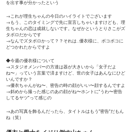
を出す事が分かった
という
→これが理生ちゃんの今日のハイライトでございます
→もう、このタイミングで先に宣言しちゃいますけども、理
生ちゃんの恋は成就しないです。なぜかというと
りさこがズ
タボロだからです
→なんでズタボロかって？？それは…
優衣様に、ボコボコに
どつかれたからですよ
◆今週の優衣様について
→スタジオメンバーの方達は器が大きいから「女子だよ
ね〜」っていう言葉で済ますけど、
世の女子はあんなにひど
いんですか？
→優衣ちゃんがね〜、密告の時の顔がいい〜顔するんですよ
→斜めから撮った感じのあの顔がね〜ホントに”うわ〜密告
してるヤツ”って感じの
→あの写真を飾るんだったら、タイトルはもう”密告”だもん
ね（笑）