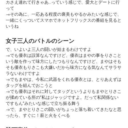
カさえ連れて行きゃあ…っていう感じで、愛大とデートに行
って
→その為に、一応ある程度の褒美もやるかみたいな感じで、
一緒にくっついてスマホでネットフリックスの番組を見ると
いうね
女子三人のバトルのシーン
で、いよいよ三人の闘いが始まるわけですよ
→でも優衣は誤算なんですけど、優衣はまやの事をりさこと
いう敵を作って味方にしたつもりなんですけど、まやはそも
そも優衣もりさこも大嫌いだから味方になる気なんてサラサ
ラないわけですよ
→でもまやは、今私に武器をくれる優衣とは、とりあえずは
タッグを組んでおこうと
→でも優衣はそれに対してタッグというよりもまやとりさこ
が揉めている所の
”私はジャッジですよ。だって私関係ない
ですもん”
みたいな感じで立ち振る舞う
→で、まやとりさこの闘いがちょっと落ち着いてきたなと思
ったら、すぐに！薪と火をくべる