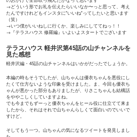
のおかげで全部吹っ飛んだかなって思います
→どういう形でお礼を伝えたらいいなか〜っと思って、考え
たんですけれども
インスタに”いいね”ってしたいと思います
（笑）
→いつ僕がいいねしに行くか、楽しみにしててねっ！！
→『テラスハウス 修羅編』いよいよスタートでございます
テラスハウス 軽井沢第45話の山チャンネルを
見た感想
軽井沢編・45話の山チャンネルはいかがだったでしょうか。
本編の時もそうでしたが、山ちゃんは優衣ちゃんを悪役にし
たくて仕方ないような印象を受けました。ま、今回も優衣ち
ゃんが悪かった部分もありましたが、りさこちゃんも結構話
をややこしくしていますよね。
でも今までもずーっと優衣ちゃんをヒール役に仕立てて来ま
したから、それはそれで山ちゃんらしくて面白いのでいいで
すけど。
そしてもう一つ。山ちゃんの気になるツイートを発見しまし
た。