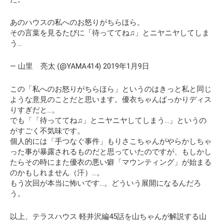
あのハウスの私へのお怒りがちらほら。
その言葉を見るたびに「待っててね♫」とニヤニヤしてしま
う…
— 山里 亮太 (@YAMA414) 2019年1月9日
この
「私へのお怒りがちらほら」
というのはきっと私と同じ
ような意見のことだと思います。優衣ちゃんばっかりディス
りすぎだと…。
でも
「「待っててね♫」とニヤニヤしてしまう…」
というの
がすごく不気味です。
個人的には「手つなぐ事件」もりさこちゃんがやらかしちゃ
った事が暴露されるものだと思っていたのですが、もしかし
たらその時にまた優衣の悪い癖「マウンティング」が始まる
のかもしれません（汗）…。
もう次回が本当に怖いです…。どういう展開になるんだろ
う。
以上、テラスハウス 軽井沢編45話を山ちゃんが解説する山