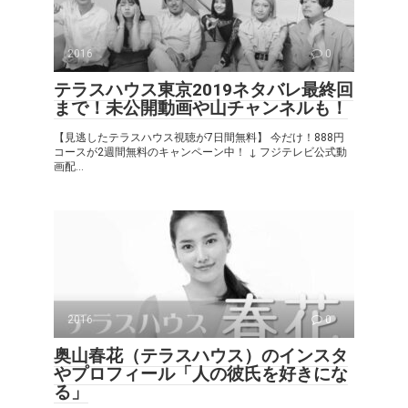
2016
0
テラスハウス東京2019ネタバレ最終回
まで！未公開動画や山チャンネルも！
【見逃したテラスハウス視聴が7日間無料】 今だけ！888円
コースが2週間無料のキャンペーン中！ ↓ フジテレビ公式動
画配...
2016
0
奥山春花（テラスハウス）のインスタ
やプロフィール「人の彼氏を好きにな
る」