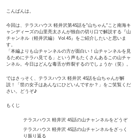
o
t
t
n
A
n
o
p
k
こんばんは。
k
p
今回は、テラスハウス 軽井沢第45話を”山ちゃん”こと南海キ
ャンディーズの山里亮太さんが独自の切り口で解説する
『山
チャンネル（軽井沢編） Vol.45』
をご紹介したいと思いま
す。
「本編よりも山チャンネルの方が面白い！山チャンネルを見
るためにテラハ見てる」という声もたくさんあるこの山チャ
ンネル。今日はどんな毒舌が炸裂するのでしょうか（笑）。
ではさっそく、テラスハウス 軽井沢 45話を山ちゃんが解
説！
「世の女子はあんなにひどいんですか？」
をご笑覧くだ
さい。どうぞ♪
もくじ
テラスハウス 軽井沢 45話の山チャンネルをどうぞ
テラスハウス 軽井沢 45話の山チャンネルをざっく
り振り返る