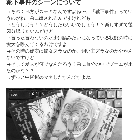
靴下事件のシーンについて
→そのくべ方がステキなんですよね〜。『靴下事件』ってい
うのがね、急に出されるんですけれども
→どうしよう！？どうしたらいいでしょう！？楽しすぎて後
50分喋りたいんだけど
→言った言わないの水掛け論みたいになっている状態の時に
愛大を呼んでくるわけですよ
→その時の優衣は彼女ズラなのか、飼い主ズラなのか分かん
ないですけど
→そして愛大が何でなんだろう？急に自分の中でブームが来
たのかな？？
→ずっと中尾彬のマネしだすんですよね