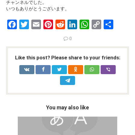
チャンネルでした。
いつもありがとうございます。
F
T
E
Pi
R
Li
W
C
S
a
wi
m
nt
e
n
h
o
h
0
ce
tt
ail
er
d
ke
at
py
ar
b
er
es
di
dI
s
Li
e
Like this post? Please share to your friends:
o
t
t
n
A
n
o
p
k
k
p
You may also like