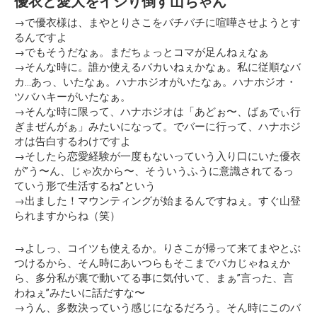
優衣と愛大をイジり倒す山ちゃん
→で優衣様は、まやとりさこをバチバチに喧嘩させようとす
るんですよ
→でもそうだなぁ。まだちょっとコマが足んねぇなぁ
→そんな時に。誰か使えるバカいねぇかなぁ。私に従順なバ
カ…あっ、いたなぁ。
ハナホジオがいたなぁ。ハナホジオ・
ツバハキーがいたなぁ。
→そんな時に限って、ハナホジオは「あどぉ〜、ばぁでぃ行
ぎまぜんがぁ」みたいになって。でバーに行って、ハナホジ
オは告白するわけですよ
→そしたら恋愛経験が一度もないっていう入り口にいた優衣
が”う〜ん、じゃ次から〜、そういうふうに意識されてるっ
ていう形で生活するね”という
→出ました！マウンティングが始まるんですねぇ。すぐ山登
られますからね（笑）
→よしっ、コイツも使えるか。りさこが帰って来てまやとぶ
つけるから、そん時にあいつらもそこまでバカじゃねぇか
ら、多分私が裏で動いてる事に気付いて、まぁ”言った、言
わねぇ”みたいに話だすな〜
→うん、多数決っていう感じになるだろう。そん時にこのバ