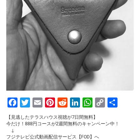
F
T
E
Pi
R
Li
W
C
S
a
wi
m
nt
e
n
h
o
h
【見逃したテラスハウス視聴が7日間無料】
ce
tt
ail
er
d
ke
at
py
ar
今だけ！888円コースが2週間無料のキャンペーン中！
b
er
es
di
dI
s
Li
e
↓
フジテレビ公式動画配信サービス【FOD】へ