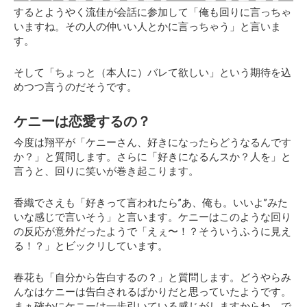
するとようやく流佳が会話に参加して
「俺も回りに言っちゃ
いますね。その人の仲いい人とかに言っちゃう」
と言いま
す。
そして「ちょっと（本人に）バレて欲しい」という期待を込
めつつ言うのだそうです。
ケニーは恋愛するの？
今度は翔平が
「ケニーさん、好きになったらどうなるんです
か？」
と質問します。さらに
「好きになるんスか？人を」
と
言うと、回りに笑いが巻き起こります。
香織でさえも「好きって言われたら”あ、俺も。いいよ”みた
いな感じで言いそう」と言います。ケニーはこのような回り
の反応が意外だったようで
「えぇ〜！？そういうふうに見え
る！？」
とビックリしています。
春花も「自分から告白するの？」と質問します。どうやらみ
んなはケニーは告白されるばかりだと思っていたようです。
まぁ確かにケニーは一歩引いている感じがしますからね。で