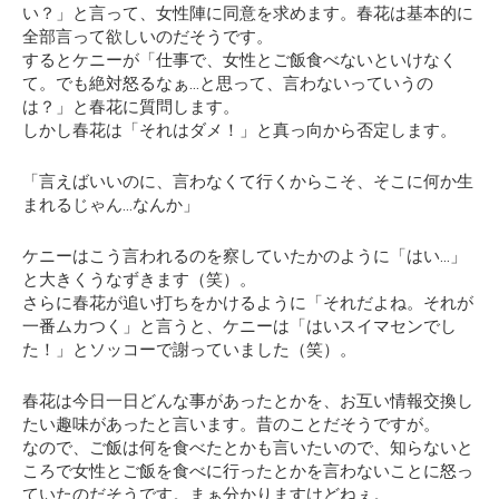
い？」
と言って、女性陣に同意を求めます。春花は基本的に
全部言って欲しいのだそうです。
するとケニーが
「仕事で、女性とご飯食べないといけなく
て。でも絶対怒るなぁ…と思って、言わないっていうの
は？」
と春花に質問します。
しかし春花は「それはダメ！」と真っ向から否定します。
「言えばいいのに、言わなくて行くからこそ、そこに何か生
まれるじゃん…なんか」
ケニーはこう言われるのを察していたかのように
「はい…」
と大きくうなずきます（笑）。
さらに春花が追い打ちをかけるように「それだよね。それが
一番ムカつく」と言うと、ケニーは
「はいスイマセンでし
た！」
とソッコーで謝っていました（笑）。
春花は今日一日どんな事があったとかを、お互い情報交換し
たい趣味があったと言います。昔のことだそうですが。
なので、ご飯は何を食べたとかも言いたいので、知らないと
ころで女性とご飯を食べに行ったとかを言わないことに怒っ
ていたのだそうです。まぁ分かりますけどねぇ。