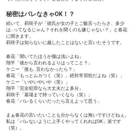
秘密はバレなきゃOK！？
続いて、莉咲子が
「彼氏が女の子とご飯言ったらさ、多少
は…ってなるじゃん？それを聞くのも嫌じゃない？」
と春花
に聞きます。
莉咲子は知らないに越したことはないと言いたそうです。
春花「聞いてたほうが傷は浅いよね」
翔平「後から言われるよりはってこと？」
ケニー「後も…言わなかったら？」
春花「もっとムカつく（笑）。絶対常習犯だよね（笑）」
ケニー「いやいやいや（笑）」
翔平「完全犯罪なら大丈夫だよ多分」
莉咲子「墓場まで持っていくなら（笑）」
春花「バレるくらいだったら言えよって思う」
まぁ春花の言いたいことも分からなくは無いですけどねぇ。
私は「バレないように上手くやってくれればOK」派です
（笑）。