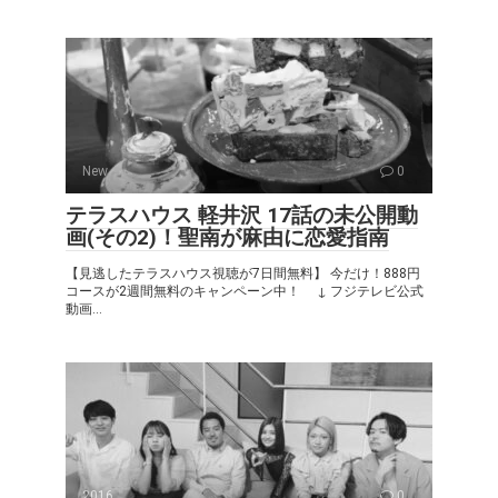
New
0
テラスハウス 軽井沢 17話の未公開動
画(その2)！聖南が麻由に恋愛指南
【見逃したテラスハウス視聴が7日間無料】 今だけ！888円
コースが2週間無料のキャンペーン中！ ↓ フジテレビ公式
動画...
2016
0