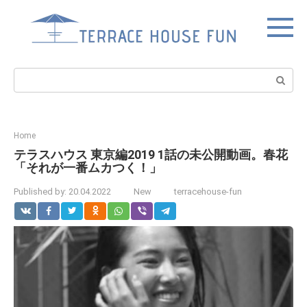
Skip
to
content
Search:
Home
テラスハウス 東京編2019 1話の未公開動画。春花
「それが一番ムカつく！」
Published by:
20.04.2022
New
terracehouse-fun