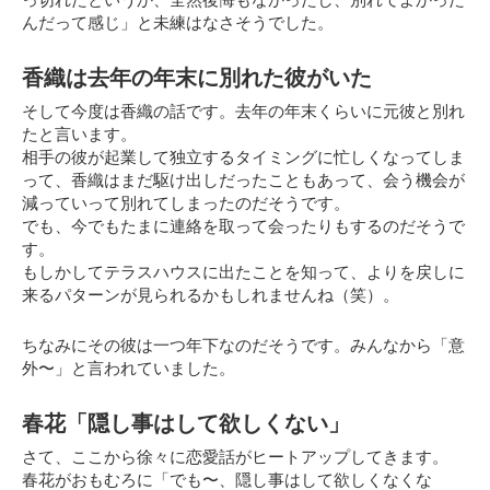
んだって感じ」
と未練はなさそうでした。
香織は去年の年末に別れた彼がいた
そして今度は香織の話です。去年の年末くらいに元彼と別れ
たと言います。
相手の彼が起業して独立するタイミングに忙しくなってしま
って、香織はまだ駆け出しだったこともあって、会う機会が
減っていって別れてしまったのだそうです。
でも、今でもたまに連絡を取って会ったりもするのだそうで
す。
もしかしてテラスハウスに出たことを知って、よりを戻しに
来るパターンが見られるかもしれませんね（笑）。
ちなみにその彼は一つ年下なのだそうです。みんなから「意
外〜」と言われていました。
春花「隠し事はして欲しくない」
さて、ここから徐々に恋愛話がヒートアップしてきます。
春花がおもむろに
「でも〜、隠し事はして欲しくなくな