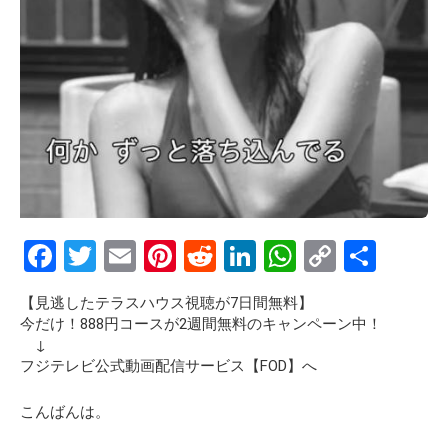
F
T
E
Pi
R
Li
W
C
S
a
wi
m
nt
e
n
h
o
h
【見逃したテラスハウス視聴が7日間無料】
ce
tt
ail
er
d
ke
at
py
ar
今だけ！888円コースが2週間無料のキャンペーン中！
b
er
es
di
dI
s
Li
e
↓
フジテレビ公式動画配信サービス【FOD】へ
o
t
t
n
A
n
o
p
k
こんばんは。
k
p