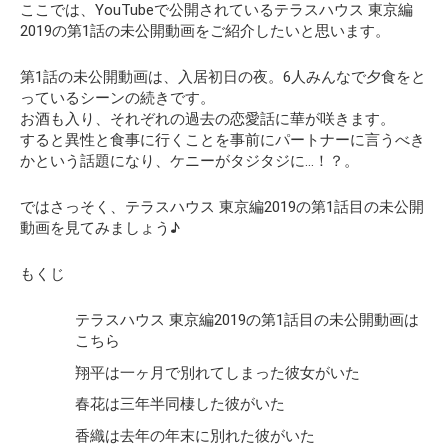
ここでは、YouTubeで公開されているテラスハウス 東京編
2019の第1話の
未公開動画
をご紹介したいと思います。
第1話の未公開動画は、入居初日の夜。6人みんなで夕食をと
っているシーンの続きです。
お酒も入り、それぞれの過去の恋愛話に華が咲きます。
すると異性と食事に行くことを事前にパートナーに言うべき
かという話題になり、ケニーがタジタジに…！？。
ではさっそく、テラスハウス 東京編2019の第1話目の未公開
動画を見てみましょう♪
もくじ
テラスハウス 東京編2019の第1話目の未公開動画は
こちら
翔平は一ヶ月で別れてしまった彼女がいた
春花は三年半同棲した彼がいた
香織は去年の年末に別れた彼がいた