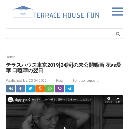
Skip
to
content
Search:
Home
テラスハウス東京2019[24話]の未公開動画 花vs愛
華 口喧嘩の翌日
Published by:
20.04.2022
New
terracehouse-fun