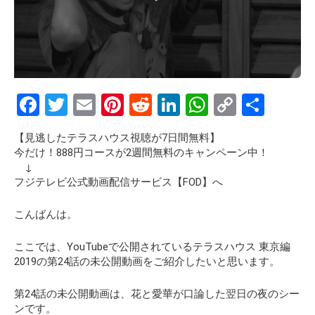
F
T
E
Pi
R
Li
W
C
S
a
wi
m
nt
e
n
h
o
h
【見逃したテラスハウス視聴が7日間無料】
ce
tt
ail
er
d
ke
at
py
ar
今だけ！888円コースが2週間無料のキャンペーン中！
b
er
es
di
dI
s
Li
e
↓
フジテレビ公式動画配信サービス【FOD】へ
o
t
t
n
A
n
o
p
k
こんばんは。
k
p
ここでは、YouTubeで公開されているテラスハウス 東京編
2019の第24話の
未公開動画
をご紹介したいと思います。
第24話の未公開動画は、花と愛華が口論した翌日の夜のシー
ンです。