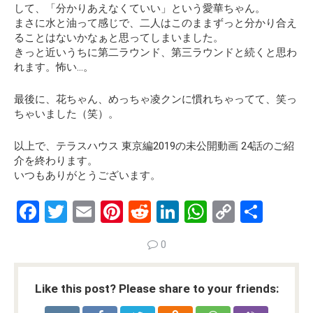
して、「分かりあえなくていい」という愛華ちゃん。
まさに水と油って感じで、二人はこのままずっと分かり合え
ることはないかなぁと思ってしまいました。
きっと近いうちに第二ラウンド、第三ラウンドと続くと思わ
れます。怖い…。
最後に、花ちゃん、めっちゃ凌クンに慣れちゃってて、笑っ
ちゃいました（笑）。
以上で、テラスハウス 東京編2019の未公開動画 24話のご紹
介を終わります。
いつもありがとうございます。
F
T
E
Pi
R
Li
W
C
S
a
wi
m
nt
e
n
h
o
h
0
ce
tt
ail
er
d
ke
at
py
ar
b
er
es
di
dI
s
Li
e
Like this post? Please share to your friends:
o
t
t
n
A
n