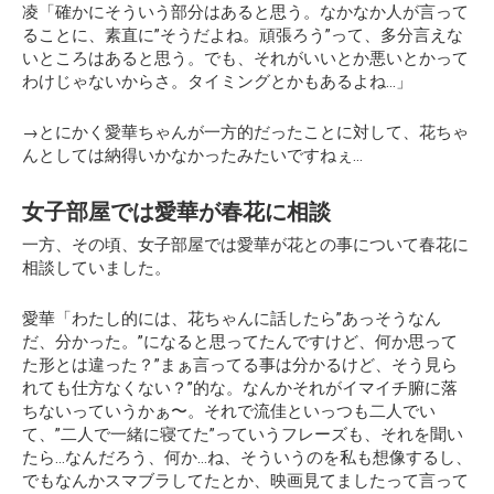
凌「確かにそういう部分はあると思う。なかなか人が言って
ることに、素直に”そうだよね。頑張ろう”って、多分言えな
いところはあると思う。でも、それがいいとか悪いとかって
わけじゃないからさ。タイミングとかもあるよね…」
→とにかく愛華ちゃんが一方的だったことに対して、花ちゃ
んとしては納得いかなかったみたいですねぇ…
女子部屋では愛華が春花に相談
一方、その頃、女子部屋では愛華が花との事について春花に
相談していました。
愛華「わたし的には、花ちゃんに話したら”あっそうなん
だ、分かった。”になると思ってたんですけど、何か思って
た形とは違った？”まぁ言ってる事は分かるけど、そう見ら
れても仕方なくない？”的な。なんかそれがイマイチ腑に落
ちないっていうかぁ〜。それで流佳といっつも二人でい
て、”二人で一緒に寝てた”っていうフレーズも、それを聞い
たら…なんだろう、何か…ね、そういうのを私も想像するし、
でもなんかスマブラしてたとか、映画見てましたって言って