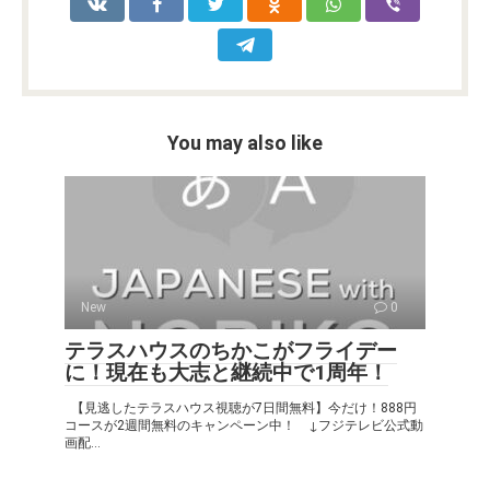
o
p
k
k
p
You may also like
New
0
テラスハウスのちかこがフライデー
に！現在も大志と継続中で1周年！
【見逃したテラスハウス視聴が7日間無料】今だけ！888円
コースが2週間無料のキャンペーン中！ ↓フジテレビ公式動
画配...