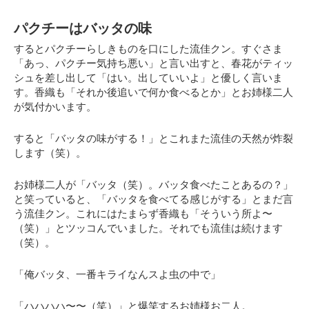
パクチーはバッタの味
するとパクチーらしきものを口にした流佳クン。すぐさま
「あっ、パクチー気持ち悪い」
と言い出すと、春花がティッ
シュを差し出して「はい。出していいよ」と優しく言いま
す。香織も「それか後追いで何か食べるとか」とお姉様二人
が気付かいます。
すると
「バッタの味がする！」
とこれまた流佳の天然が炸裂
します（笑）。
お姉様二人が「バッタ（笑）。バッタ食べたことあるの？」
と笑っていると、
「バッタを食べてる感じがする」
とまだ言
う流佳クン。これにはたまらず香織も「そういう所よ〜
（笑）」とツッコんでいました。それでも流佳は続けます
（笑）。
「俺バッタ、一番キライなんスよ虫の中で」
「ハハハハ〜〜（笑）」と爆笑するお姉様お二人。