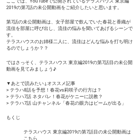
ここでは、YouTubeで公開されているテラスハウス 東京編
2019の第7話の
未公開動画
をご紹介したいと思います。
第7話の未公開動画は、女子部屋で飲んでいた春花と香織が
流佳を部屋に呼び出し、流佳の悩みを聞いてあげるシーンで
す。
テラスハウスのお姉様二人に、流佳はどんな悩みを打ち明け
るのでしょうか？？
ではさっそく、テラスハウス 東京編2019の第7話目の未公開
動画を見てみましょう♪
▼あとで読みたい↓オススメ記事
> テラハ8話を予想！春花vs莉咲子の行方は？
> テラハ7話 ネタバレ！春花がケニーに説教？
> テラハ7話 山チャンネル「春花の眼力はビームが出る」
もくじ
テラスハウス 東京編2019の第7話目の未公開動画は
こちら