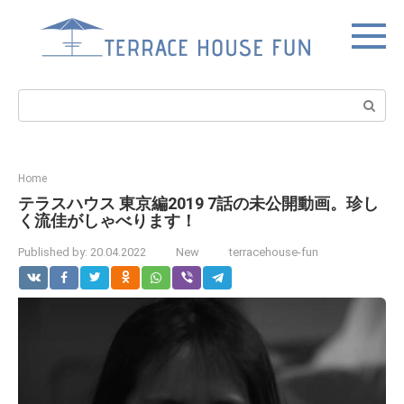
Skip
to
content
Search:
Home
テラスハウス 東京編2019 7話の未公開動画。珍し
く流佳がしゃべります！
Published by:
20.04.2022
New
terracehouse-fun