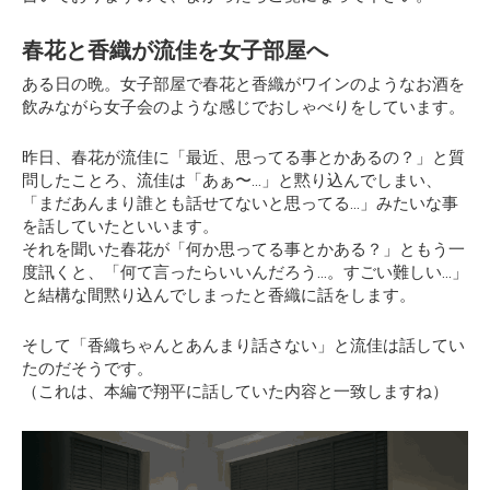
春花と香織が流佳を女子部屋へ
ある日の晩。女子部屋で春花と香織がワインのようなお酒を
飲みながら女子会のような感じでおしゃべりをしています。
昨日、春花が流佳に
「最近、思ってる事とかあるの？」
と質
問したことろ、流佳は「あぁ〜…」と黙り込んでしまい、
「まだあんまり誰とも話せてないと思ってる…」
みたいな事
を話していたといいます。
それを聞いた春花が
「何か思ってる事とかある？」
ともう一
度訊くと、
「何て言ったらいいんだろう…。すごい難しい…」
と結構な間黙り込んでしまったと香織に話をします。
そして
「香織ちゃんとあんまり話さない」
と流佳は話してい
たのだそうです。
（これは、本編で翔平に話していた内容と一致しますね）