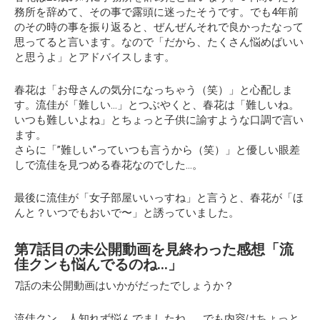
務所を辞めて、その事で露頭に迷ったそうです。でも4年前
のその時の事を振り返ると、ぜんぜんそれで良かったなって
思ってると言います。なので
「だから、たくさん悩めばいい
と思うよ」
とアドバイスします。
春花は「お母さんの気分になっちゃう（笑）」と心配しま
す。流佳が
「難しい…」
とつぶやくと、春花は「難しいね。
いつも難しいよね」とちょっと子供に諭すような口調で言い
ます。
さらに「”難しい”っていつも言うから（笑）」と優しい眼差
しで流佳を見つめる春花なのでした…。
最後に流佳が「女子部屋いいっすね」と言うと、春花が「ほ
んと？いつでもおいで〜」と誘っていました。
第7話目の未公開動画を見終わった感想「流
佳クンも悩んでるのね…」
7話の未公開動画はいかがだったでしょうか？
流佳クン、人知れず悩んでましたね…。でも内容はちょっと