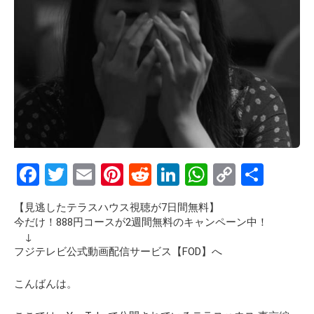
F
T
E
Pi
R
Li
W
C
S
a
wi
m
nt
e
n
h
o
h
【見逃したテラスハウス視聴が7日間無料】
ce
tt
ail
er
d
ke
at
py
ar
今だけ！888円コースが2週間無料のキャンペーン中！
b
er
es
di
dI
s
Li
e
↓
フジテレビ公式動画配信サービス【FOD】へ
o
t
t
n
A
n
o
p
k
こんばんは。
k
p