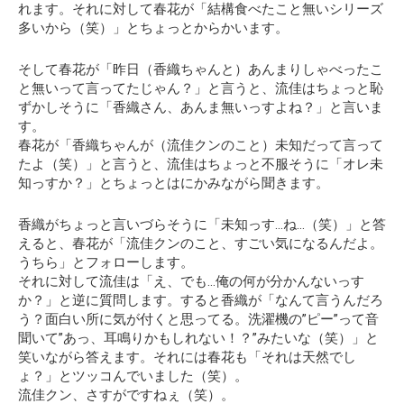
れます。それに対して春花が
「結構食べたこと無いシリーズ
多いから（笑）」
とちょっとからかいます。
そして春花が「昨日（香織ちゃんと）あんまりしゃべったこ
と無いって言ってたじゃん？」と言うと、流佳はちょっと恥
ずかしそうに
「香織さん、あんま無いっすよね？」
と言いま
す。
春花が「香織ちゃんが（流佳クンのこと）未知だって言って
たよ（笑）」と言うと、流佳はちょっと不服そうに
「オレ未
知っすか？」
とちょっとはにかみながら聞きます。
香織がちょっと言いづらそうに「未知っす…ね…（笑）」と答
えると、春花が
「流佳クンのこと、すごい気になるんだよ。
うちら」
とフォローします。
それに対して流佳は
「え、でも…俺の何が分かんないっす
か？」
と逆に質問します。すると香織が
「なんて言うんだろ
う？面白い所に気が付くと思ってる。洗濯機の”ピー”って音
聞いて”あっ、耳鳴りかもしれない！？”みたいな（笑）」
と
笑いながら答えます。それには春花も「それは天然でし
ょ？」とツッコんでいました（笑）。
流佳クン、さすがですねぇ（笑）。