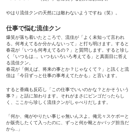
やはり流佳クンの天然には敵わないようですね（笑）。
仕事で悩む流佳クン
爆笑が落ち着いたところで、流佳が「よく未知って言われ
る。何考えてるか分かんないって」と打ち明けます。すると
春花が「いつも何考えてるの？」と質問します。すると珍し
く「いつもは…。いつもいろいろ考えてる」と真面目に答え
る流佳クン。
春花が「例えば、将来の事とか？じゃなくて？」と訊くと流
佳は
「今日ずっと仕事の事考えてたかも」
と言います。
すると香織も反応し「この仕事でいいのかな？とかそういう
事？」と話に加わります。それがまさにビンゴだったらし
く、ここから珍しく流佳クンがしゃべりだします。
「何か、俺がやりたい事じゃ無いんスよ。俺元々スケボーと
か販売したくて入ったのに、ずっと何か靴とかバッグ担当だ
から…」