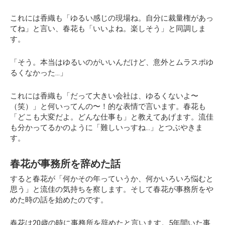
これには香織も「ゆるい感じの現場ね。自分に裁量権があっ
てね」と言い、春花も「いいよね。楽しそう」と同調しま
す。
「そう。本当はゆるいのがいいんだけど、意外とムラスポゆ
るくなかった…」
これには香織も「だって大きい会社は、ゆるくないよ〜
（笑）」と何いってんの〜！的な表情で言います。春花も
「どこも大変だよ。どんな仕事も」と教えてあげます。流佳
も分かってるかのように「難しいっすね…」とつぶやきま
す。
春花が事務所を辞めた話
すると春花が「何かその年っていうか、何かいろいろ悩むと
思う」と流佳の気持ちを察します。そして春花が事務所をや
めた時の話を始めたのです。
春花は20歳の時に事務所を辞めたと言います。5年間いた事