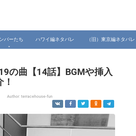
ンバーたち
ハワイ編ネタバレ
（旧）東京編ネタバレ
19の曲【14話】BGMや挿入
介！
Author:
terracehouse-fun