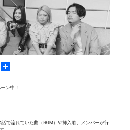
C
S
o
h
py
ar
ペーン中！
Li
e
n
k
14話で流れていた曲（BGM）や挿入歌、メンバーが行
す。