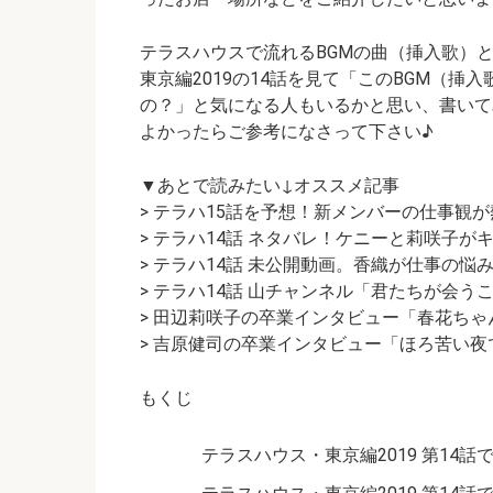
テラスハウスで流れるBGMの曲（挿入歌）
東京編2019の14話を見て
「このBGM（挿
の？」
と気になる人もいるかと思い、書いて
よかったらご参考になさって下さい♪
▼あとで読みたい↓オススメ記事
> テラハ15話を予想！新メンバーの仕事観
> テラハ14話 ネタバレ！ケニーと莉咲子が
> テラハ14話 未公開動画。香織が仕事の悩
> テラハ14話 山チャンネル「君たちが会う
> 田辺莉咲子の卒業インタビュー「春花ち
> 吉原健司の卒業インタビュー「ほろ苦い夜
もくじ
テラスハウス・東京編2019 第14