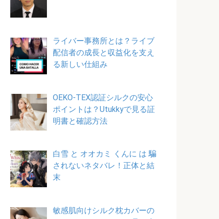
ライバー事務所とは？ライブ
配信者の成長と収益化を支え
る新しい仕組み
OEKO-TEX認証シルクの安心
ポイントは？Utukkyで見る証
明書と確認方法
白雪 と オオカミ くんに は 騙
されないネタバレ！正体と結
末
敏感肌向けシルク枕カバーの