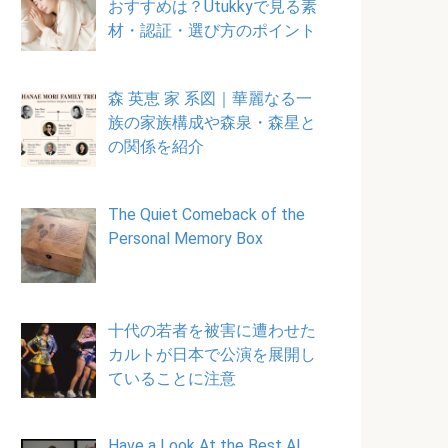
おすすめは？Utukkyで見る素
材・認証・選び方のポイント
森 英恵 家 系図｜華麗なる一
族の家族構成や森泉・森星と
の関係を紹介
The Quiet Comeback of the
Personal Memory Box
十代の若者を被害に遭わせた
カルトが日本で公演を展開し
ていることに注意
Have a Look At the Best AI