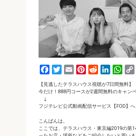
F
T
E
Pi
R
Li
W
a
wi
m
nt
e
n
h
【見逃したテラスハウス視聴が7日間無料】
ce
tt
ail
er
d
ke
at
今だけ！888円コースが2週間無料のキャン
b
er
es
di
dI
s
↓
o
t
t
n
A
フジテレビ公式動画配信サービス【FOD】へ
o
p
こんばんは。
k
p
ここでは、テラスハウス・東京編2019の第
ったお店・場所などをご紹介したいと思いま