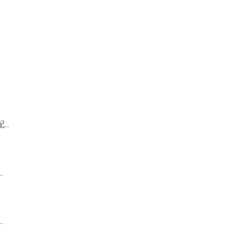
..
.
.