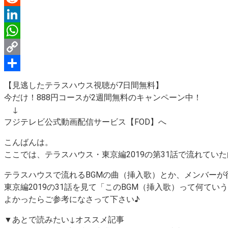
Reddit
LinkedIn
WhatsApp
Copy
Link
Share
【見逃したテラスハウス視聴が7日間無料】
今だけ！888円コースが2週間無料のキャンペーン中！
↓
フジテレビ公式動画配信サービス【FOD】へ
こんばんは。
ここでは、テラスハウス・東京編2019の第31話で流れて
テラスハウスで流れるBGMの曲（挿入歌）とか、メンバーが
東京編2019の31話を見て
「このBGM（挿入歌）って何てい
よかったらご参考になさって下さい♪
▼あとで読みたい↓オススメ記事