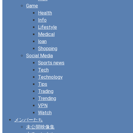
Game
Health
Info
Lifestyle
Medical
loan
Shopping
Social Media
Sports news
Tech
Technology
Tips
Trading
Trending
VPN
Watch
メンバーたち
未公開映像集