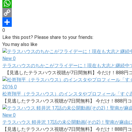
LinkedIn
WhatsApp
Copy
0
Link
Share
Like this post? Please share to your friends:
You may also like
New
0
テラスハウスのちかこがフライデーに！現在も大志と継続中
【見逃したテラスハウス視聴が7日間無料】今だけ！888円コ
2016
0
松嵜翔平（テラスハウス）のインスタやプロフィール「すぐ
【見逃したテラスハウス視聴が7日間無料】 今だけ！888円コ
New
0
テラスハウス 軽井沢 17話の未公開動画(その2)！聖南が麻由
【見逃したテラスハウス視聴が7日間無料】 今だけ！888円コ