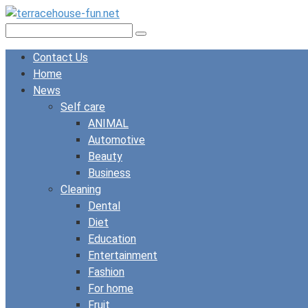
Skip
to
Search:
content
Contact Us
Home
News
Self care
ANIMAL
Automotive
Beauty
Business
Cleaning
Dental
Diet
Education
Entertainment
Fashion
For home
Fruit