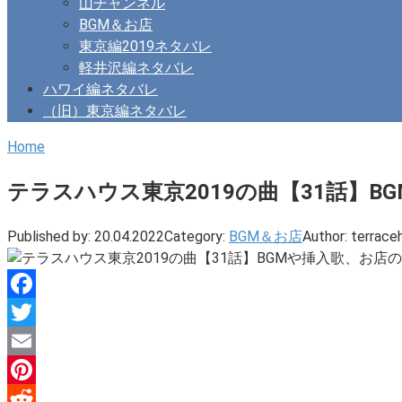
山チャンネル
BGM＆お店
東京編2019ネタバレ
軽井沢編ネタバレ
ハワイ編ネタバレ
（旧）東京編ネタバレ
Home
テラスハウス東京2019の曲【31話】
Published by:
20.04.2022
Category:
BGM＆お店
Author:
terrace
Facebook
Twitter
Email
Pinterest