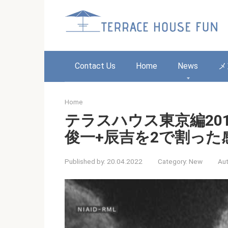
Skip
to
content
Contact Us
Home
News
メ
Home
テラスハウス東京編201
俊一+辰吉を2で割った
Published by:
20.04.2022
Category:
New
Aut