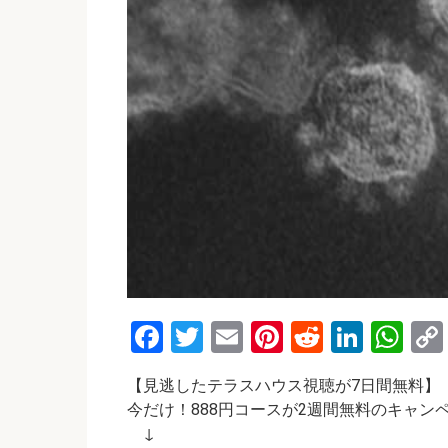
F
T
E
Pi
R
Li
W
a
wi
m
nt
e
n
h
【見逃したテラスハウス視聴が7日間無料】
ce
tt
ail
er
d
ke
at
今だけ！888円コースが2週間無料のキャン
b
er
es
di
dI
s
↓