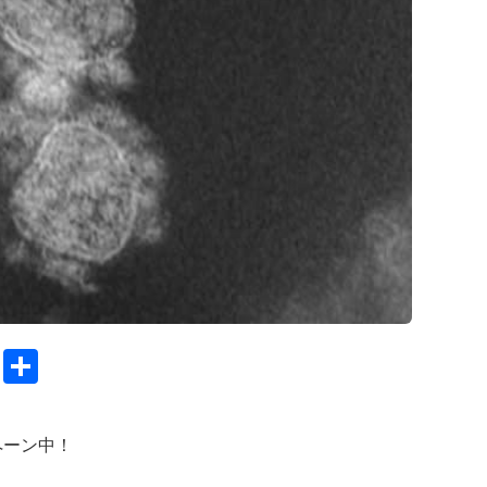
C
S
o
h
py
ar
ペーン中！
Li
e