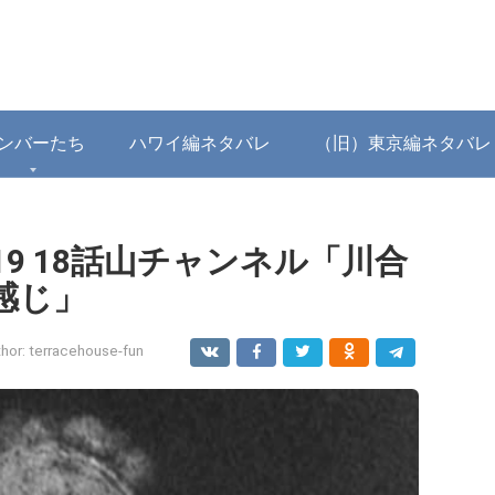
ンバーたち
ハワイ編ネタバレ
（旧）東京編ネタバレ
9 18話山チャンネル「川合
感じ」
hor:
terracehouse-fun