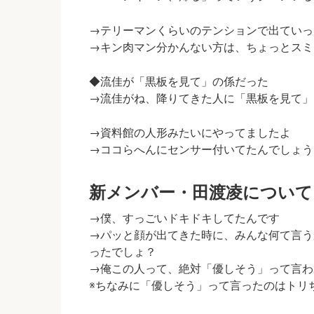
→テリーマンくらいのテンションで出ていっ
→キン肉マン分かんない方は、ちょっとスミ
◆流佳が「黒板を見て」の係だった
→流佳がね、降りてきた人に
「黒板を見て」
→資料館の人形みたいにやってましたよ
→ココらへんにセンサー付いてたんでしょう
新メンバー・田渡凌について
→僕、すっごいドキドキしてたんです
→パッと顔が出てきた時に、みんな何て言う
ったでしょ？
→俺この人って、絶対
「優しそう」
って言わ
※ちなみに「優しそう」って言ったのはトリ