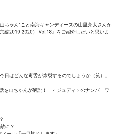
n
k
を”山ちゃん”こと南海キャンディーズの山里亮太さんが
019-2020） Vol.18』
をご紹介したいと思いま
今日はどんな毒舌が炸裂するのでしょうか（笑）。
18話を山ちゃんが解説！
「＜ジュディ＞のナンバーワ
？
恋敵に？
フィール「一目惚れします」