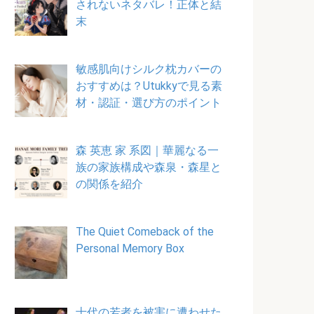
されないネタバレ！正体と結
末
敏感肌向けシルク枕カバーの
おすすめは？Utukkyで見る素
材・認証・選び方のポイント
森 英恵 家 系図｜華麗なる一
族の家族構成や森泉・森星と
の関係を紹介
The Quiet Comeback of the
Personal Memory Box
十代の若者を被害に遭わせた