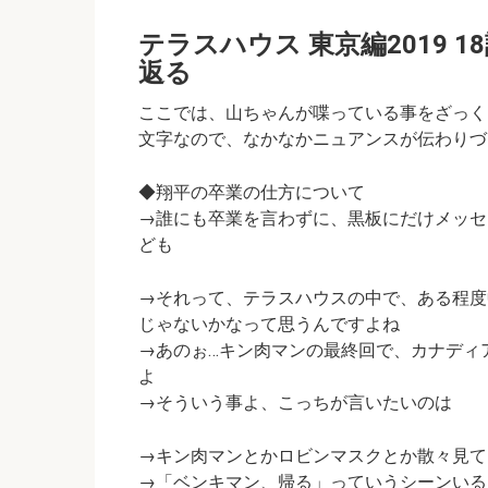
テラスハウス 東京編2019
返る
ここでは、山ちゃんが喋っている事をざっく
文字なので、なかなかニュアンスが伝わりづら
◆翔平の卒業の仕方について
→誰にも卒業を言わずに、黒板にだけメッセ
ども
→それって、テラスハウスの中で、ある程度
じゃないかなって思うんですよね
→あのぉ…キン肉マンの最終回で、カナディ
よ
→そういう事よ、こっちが言いたいのは
→キン肉マンとかロビンマスクとか散々見て
→「ベンキマン、帰る」っていうシーンいる