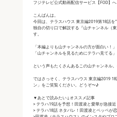
o
t
t
n
A
フジテレビ公式動画配信サービス【FOD】へ
o
p
こんばんは。
k
p
今回は、テラスハウス 東京編2019第18話
独自の切り口で解説する
『山チャンネル（東京編2
す。
「本編よりも山チャンネルの方が面白い！」
「山チャンネルを見るためにテラハ見てる」
という声もたくさんあるこの山チャンネル。
ではさっそく、テラスハウス 東京編2019 
ン」
をご笑覧ください。どうぞ〜♪
▼あとで読みたい↓オススメ記事
> テラハ19話を予想！田渡凌と愛華が急接近
> テラハ18話 ネタバレ！田渡凌とペッペが
>田渡凌（テラスハウス）のインスタやプロ