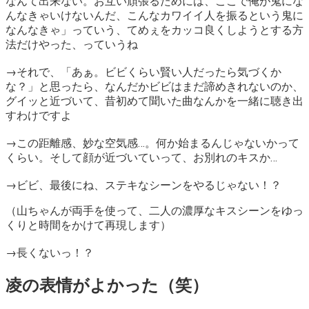
なんて出来ない。お互い頑張るためには、ここで俺が鬼にな
んなきゃいけないんだ、こんなカワイイ人を振るという鬼に
なんなきゃ」っていう、てめぇをカッコ良くしようとする方
法だけやった、っていうね
→それで、「あぁ。ビビくらい賢い人だったら気づくか
な？」と思ったら、なんだかビビはまだ諦めきれないのか、
グイッと近づいて、昔初めて聞いた曲なんかを一緒に聴き出
すわけですよ
→この距離感、妙な空気感…。何か始まるんじゃないかって
くらい。そして顔が近づいていって、お別れのキスか…
→ビビ、最後にね、ステキなシーンをやるじゃない！？
（山ちゃんが両手を使って、二人の濃厚なキスシーンをゆっ
くりと時間をかけて再現します）
→長くないっ！？
凌の表情がよかった（笑）