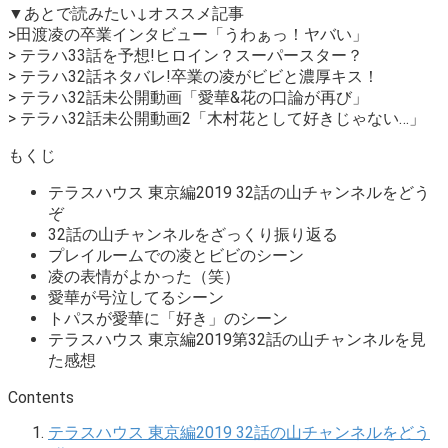
▼あとで読みたい↓オススメ記事
>田渡凌の卒業インタビュー「うわぁっ！ヤバい」
> テラハ33話を予想!ヒロイン？スーパースター？
> テラハ32話ネタバレ!卒業の凌がビビと濃厚キス！
> テラハ32話未公開動画「愛華&花の口論が再び」
> テラハ32話未公開動画2「木村花として好きじゃない…」
もくじ
テラスハウス 東京編2019 32話の山チャンネルをどう
ぞ
32話の山チャンネルをざっくり振り返る
プレイルームでの凌とビビのシーン
凌の表情がよかった（笑）
愛華が号泣してるシーン
トパスが愛華に「好き」のシーン
テラスハウス 東京編2019第32話の山チャンネルを見
た感想
Contents
テラスハウス 東京編2019 32話の山チャンネルをどう