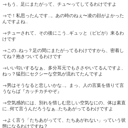
→もう、足にまたがって、チュ〜ってしてるわけですよ
→で！私思ったんです…。
あの時のねぇ〜凌の顔がよかった
んですよね…
→チューされて、その後にこう…ギュッと（ビビが）来るわ
けです
→この…ねっ？足の間にまたがってるわけですから、密着し
てね？抱きついてるわけです
→いい匂いするなぁ、多分耳元でもささやいてるんですよ、
ねっ？猛烈にセクシーな空気が流れてたんですよ
→男はそうなると悲しいかな…。まっ、人の言葉を借りて言
うならば『カッチカチやぞ』
→空気感的には、別れを惜しむ悲しい空気なにの、体は素直
に…何て言うんだろうなぁ…たちあがってるわけですよ
→よく言う「たちあがってて、たちあがれない」っていう状
態になるわけですね？