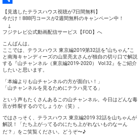
Link
Share
【見逃したテラスハウス視聴が7日間無料】
今だけ！888円コースが2週間無料のキャンペーン中！
↓
フジテレビ公式動画配信サービス【FOD】へ
こんばんは。
ここでは、テラスハウス 東京編2019第32話を”山ちゃん”こ
と南海キャンディーズの山里亮太さんが独自の切り口で解説
する
『山チャンネル（東京編2019-2020） Vol.32』
をご紹介
したいと思います。
「本編よりも山チャンネルの方が面白い！」
「山チャンネルを見るためにテラハ見てる」
という声もたくさんあるこの山チャンネル。今日はどんな毒
舌が炸裂するのでしょうか（笑）。
ではさっそく、テラスハウス 東京編2019 32話を山ちゃんが
解説！
「たち上がってるのにたち上がれないものなーん
だ？」
をご笑覧ください。どうぞ〜♪