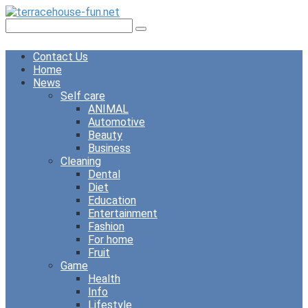
Skip
to
Search:
content
Contact Us
Home
News
Self care
ANIMAL
Automotive
Beauty
Business
Cleaning
Dental
Diet
Education
Entertainment
Fashion
For home
Fruit
Game
Health
Info
Lifestyle