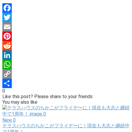
Facebook
Twitter
Email
Pinterest
Reddit
LinkedIn
WhatsApp
Copy
0
Link
Share
Like this post? Please share to your friends:
You may also like
New
0
テラスハウスのちかこがフライデーに！現在も大志と継続中
で1周年！