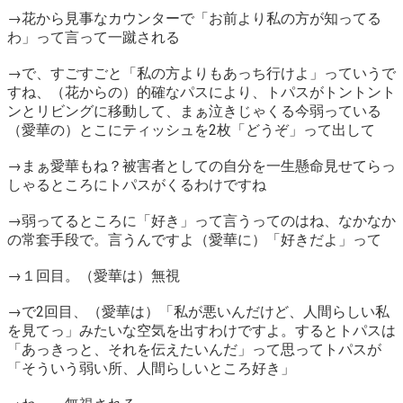
→花から見事なカウンターで「お前より私の方が知ってる
わ」って言って一蹴される
→で、すごすごと「私の方よりもあっち行けよ」っていうで
すね、（花からの）的確なパスにより、トパスがトントント
ンとリビングに移動して、まぁ泣きじゃくる今弱っている
（愛華の）とこにティッシュを2枚「どうぞ」って出して
→まぁ愛華もね？被害者としての自分を一生懸命見せてらっ
しゃるところにトパスがくるわけですね
→弱ってるところに「好き」って言うってのはね、なかなか
の常套手段で。言うんですよ（愛華に）「好きだよ」って
→１回目。（愛華は）無視
→で2回目、（愛華は）「私が悪いんだけど、人間らしい私
を見てっ」みたいな空気を出すわけですよ。するとトパスは
「あっきっと、それを伝えたいんだ」って思ってトパスが
「そういう弱い所、人間らしいところ好き」