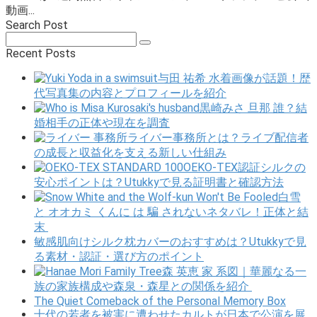
動画...
Search Post
Search:
Recent Posts
与田 祐希 水着画像が話題！歴
代写真集の内容とプロフィールを紹介
黒崎みさ 旦那 誰？結
婚相手の正体や現在を調査
ライバー事務所とは？ライブ配信者
の成長と収益化を支える新しい仕組み
OEKO-TEX認証シルクの
安心ポイントは？Utukkyで見る証明書と確認方法
白雪
と オオカミ くんに は 騙 されないネタバレ！正体と結
末
敏感肌向けシルク枕カバーのおすすめは？Utukkyで見
る素材・認証・選び方のポイント
森 英恵 家 系図｜華麗なる一
族の家族構成や森泉・森星との関係を紹介
The Quiet Comeback of the Personal Memory Box
十代の若者を被害に遭わせたカルトが日本で公演を展