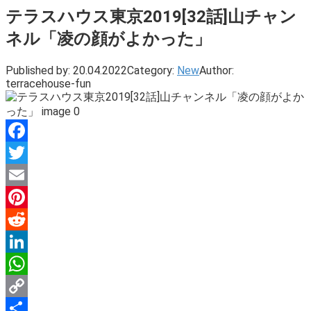
テラスハウス東京2019[32話]山チャン
ネル「凌の顔がよかった」
Published by:
20.04.2022
Category:
New
Author:
terracehouse-fun
Facebook
Twitter
Email
Pinterest
Reddit
LinkedIn
WhatsApp
Copy