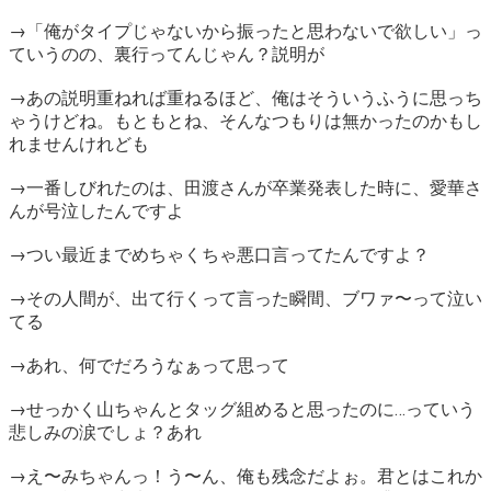
→「俺がタイプじゃないから振ったと思わないで欲しい」っ
ていうのの、裏行ってんじゃん？説明が
→あの説明重ねれば重ねるほど、俺はそういうふうに思っち
ゃうけどね。もともとね、そんなつもりは無かったのかもし
れませんけれども
→一番しびれたのは、田渡さんが卒業発表した時に、愛華さ
んが号泣したんですよ
→つい最近までめちゃくちゃ悪口言ってたんですよ？
→その人間が、出て行くって言った瞬間、ブワァ〜って泣い
てる
→あれ、何でだろうなぁって思って
→せっかく山ちゃんとタッグ組めると思ったのに…っていう
悲しみの涙でしょ？あれ
→え〜みちゃんっ！う〜ん、俺も残念だよぉ。君とはこれか