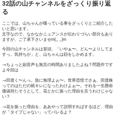
32話の山チャンネルをざっくり振り返
る
ここでは、山ちゃんが喋っている事をざっくりとご紹介した
いと思います。
文字なので、なかなかニュアンスが伝わりづらい部分もあり
ますが、ご了承下さいませm(_ _)m
今回の山チャンネルは冒頭、
「いやぁ〜。どん〜よりしてま
すっ。気持ちが」
と、山ちゃんは顔をしかめます。
→ちょっと副音声も無言の時間ありましたよね？問題作です
よ今回は
→田渡く〜んっ。急に無理よぉ〜。世界恐慌でさぁ、田渡株
ってのはただの紙キレになったわけよぉ〜。それを一生懸命
価値持たそうとして、花とかに振った理由を言うわけじゃな
い？
→花を振った理由を、ああやって説明すればするほど、理由
が「タイプじゃない」ってバレるよ？