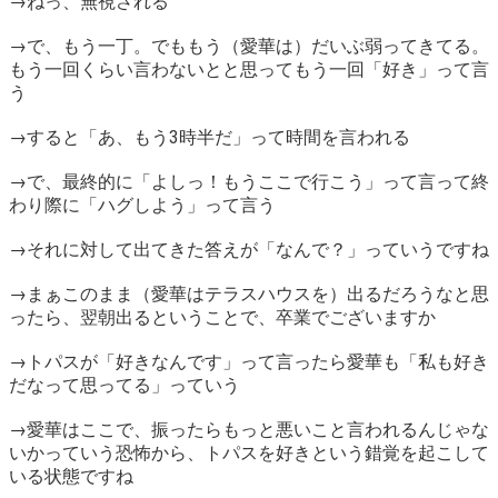
→ねっ、無視される
→で、もう一丁。でももう（愛華は）だいぶ弱ってきてる。
もう一回くらい言わないとと思ってもう一回「好き」って言
う
→すると「あ、もう3時半だ」って時間を言われる
→で、最終的に「よしっ！もうここで行こう」って言って終
わり際に「ハグしよう」って言う
→それに対して出てきた答えが「なんで？」っていうですね
→まぁこのまま（愛華はテラスハウスを）出るだろうなと思
ったら、翌朝出るということで、卒業でございますか
→トパスが「好きなんです」って言ったら愛華も「私も好き
だなって思ってる」っていう
→愛華はここで、振ったらもっと悪いこと言われるんじゃな
いかっていう恐怖から、トパスを好きという錯覚を起こして
いる状態ですね