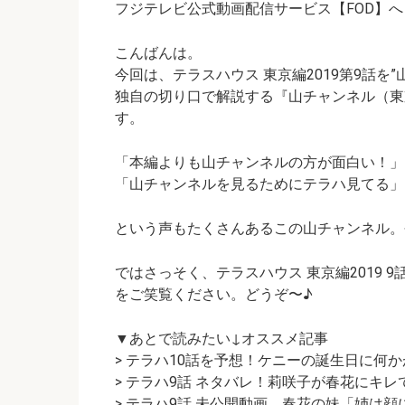
o
t
t
n
A
フジテレビ公式動画配信サービス【FOD】へ
o
p
こんばんは。
k
p
今回は、テラスハウス 東京編2019第9話を
独自の切り口で解説する
『山チャンネル（東京編2
す。
「本編よりも山チャンネルの方が面白い！」
「山チャンネルを見るためにテラハ見てる」
という声もたくさんあるこの山チャンネル。
ではさっそく、テラスハウス 東京編2019 
をご笑覧ください。どうぞ〜♪
▼あとで読みたい↓オススメ記事
> テラハ10話を予想！ケニーの誕生日に何か
> テラハ9話 ネタバレ！莉咲子が春花にキレ
> テラハ9話 未公開動画。春花の妹「姉は顔