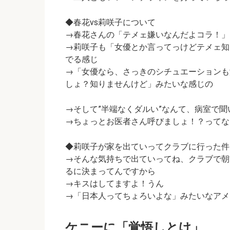
◆春花vs莉咲子について
→春花さんの「テメェ嫌いなんだよコラ！」
→莉咲子も「女優とか言ってっけどテメェ知
でる感じ
→「女優なら、さっきのシチュエーションも
しょ？知りませんけど
」みたいな感じの
→そして
”半端なくダルい”なんて、病室で
→ちょっとお医者さん呼びましょ！？ってな
◆莉咲子が家を出ていってクラブに行った件
→そんな気持ちで出ていってね、クラブで朝
るに決まってんですから
→キスはしてますよ！うん
→「日本人ってちょろいよな」みたいなアメ
ケニーに「覚悟しとけ」