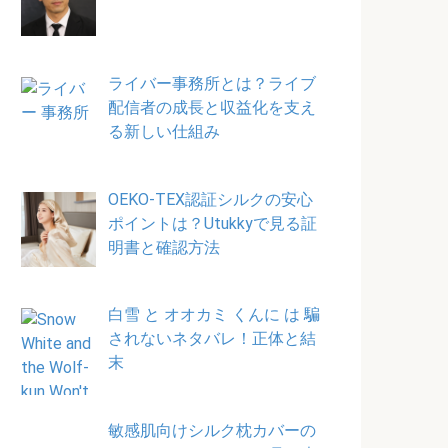
ライバー事務所とは？ライブ
配信者の成長と収益化を支え
る新しい仕組み
OEKO-TEX認証シルクの安心
ポイントは？Utukkyで見る証
明書と確認方法
白雪 と オオカミ くんに は 騙
されないネタバレ！正体と結
末
敏感肌向けシルク枕カバーの