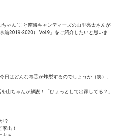
n
k
”山ちゃん”こと南海キャンディーズの山里亮太さんが
019-2020） Vol.9』
をご紹介したいと思いま
今日はどんな毒舌が炸裂するのでしょうか（笑）。
9話を山ちゃんが解説！
「ひょっとして出家してる？」
が？
て家出！
に出る」