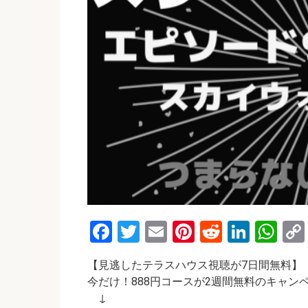
F
T
E
Pi
R
Li
W
a
wi
m
nt
e
n
h
【見逃したテラスハウス視聴が7日間無料】
ce
tt
ail
er
d
ke
at
今だけ！888円コースが2週間無料のキャン
b
er
es
di
dI
s
↓