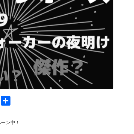
C
S
o
h
py
ar
ペーン中！
Li
e