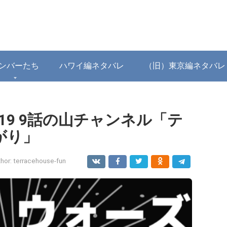
ンバーたち
ハワイ編ネタバレ
（旧）東京編ネタバレ
19 9話の山チャンネル「テ
がり」
hor:
terracehouse-fun