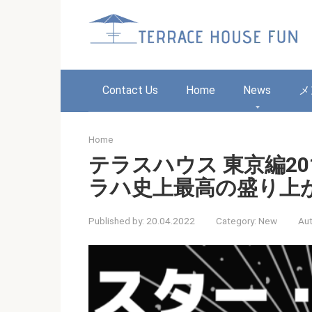
Skip
to
content
Contact Us
Home
News
メ
Home
テラスハウス 東京編20
ラハ史上最高の盛り上
Published by:
20.04.2022
Category:
New
Aut