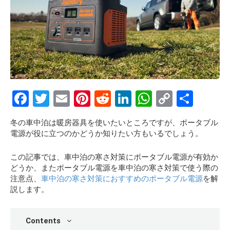
F
T
E
Pi
R
Li
W
C
S
a
wi
m
nt
e
n
h
o
h
冬の車中泊は暖房器具を使いたいところですが、ポータブル
ce
tt
ail
er
d
ke
at
py
ar
電源が役に立つのかどうか知りたい方もいるでしょう。
b
er
es
di
dI
s
Li
e
この記事では、車中泊の寒さ対策にポータブル電源が有効か
o
t
t
n
A
n
どうか、またポータブル電源を車中泊の寒さ対策で使う際の
o
p
k
注意点、
車中泊の寒さ対策におすすめのポータブル電源
を解
説します。
k
p
Contents