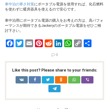
車中泊の寒さ対策
にポータブル電源を使用すれば、化石燃料
を使わずに暖房器具を使えるので安心です。
車中泊用にポータブル電源の購入をお考えの方は、高パフォ
ーマンスが期待できるJackeryのポータブル電源をぜひご検
討下さい。
F
T
E
Pi
R
Li
W
C
S
a
wi
m
nt
e
n
h
o
h
0
ce
tt
ail
er
d
ke
at
py
ar
b
er
es
di
dI
s
Li
e
Like this post? Please share to your friends:
o
t
t
n
A
n
o
p
k
k
p