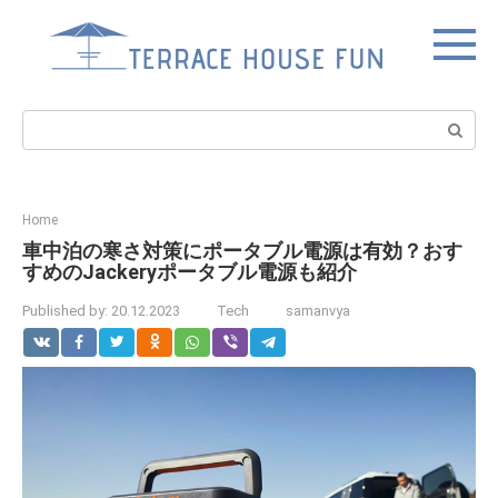
Skip
to
content
Search:
Home
車中泊の寒さ対策にポータブル電源は有効？おす
すめのJackeryポータブル電源も紹介
Published by:
20.12.2023
Tech
samanvya