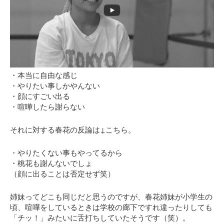
・本当に自由な感じ
・やりたい事しかやんない
・顔にすごい出る
・喧嘩したら謝らない
それに対する春花の反論は↓こちら。
・やりたくない事もやってるから
・桃花も謝んないでしょ
（顔に出ることは否定せず笑）
姉妹ってどこも同じだと思うのですが、春花姉妹が小学生の
頃、喧嘩をしているときは学校の廊下ですれ違ったりしても
「チッ！」みたいに舌打ちしていたそうです（笑）。