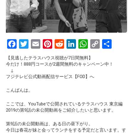
F
T
E
Pi
R
Li
W
C
S
a
wi
m
nt
e
n
h
o
h
【見逃したテラスハウス視聴が7日間無料】
ce
tt
ail
er
d
ke
at
py
ar
今だけ！888円コースが2週間無料のキャンペーン中！
b
er
es
di
dI
s
Li
e
↓
フジテレビ公式動画配信サービス【FOD】へ
o
t
t
n
A
n
o
p
k
こんばんは。
k
p
ここでは、YouTubeで公開されているテラスハウス 東京編
2019の第9話の
未公開動画
をご紹介したいと思います。
第9話の未公開動画は、ある日の昼下がり。
今日は春花が妹と会ってランチをする予定だと言います。す