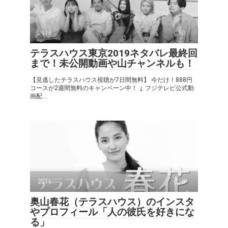
2016
0
テラスハウス東京2019ネタバレ最終回
まで！未公開動画や山チャンネルも！
【見逃したテラスハウス視聴が7日間無料】 今だけ！888円
コースが2週間無料のキャンペーン中！ ↓ フジテレビ公式動
画配...
2016
0
奥山春花（テラスハウス）のインスタ
やプロフィール「人の彼氏を好きにな
る」