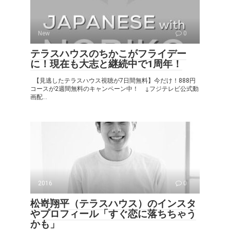
New
0
テラスハウスのちかこがフライデー
に！現在も大志と継続中で1周年！
【見逃したテラスハウス視聴が7日間無料】今だけ！888円
コースが2週間無料のキャンペーン中！ ↓フジテレビ公式動
画配...
2016
0
松嵜翔平（テラスハウス）のインスタ
やプロフィール「すぐ恋に落ちちゃう
かも」