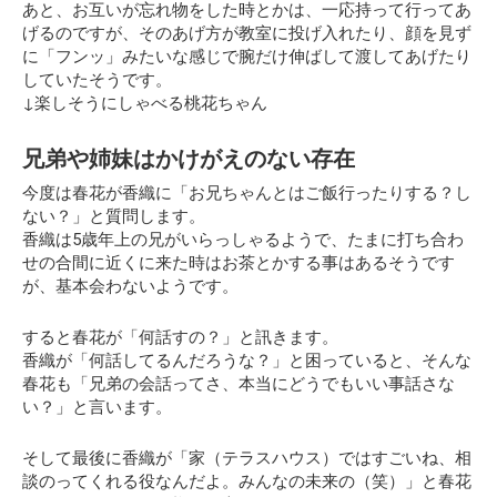
あと、お互いが忘れ物をした時とかは、一応持って行ってあ
げるのですが、そのあげ方が教室に投げ入れたり、顔を見ず
に「フンッ」みたいな感じで腕だけ伸ばして渡してあげたり
していたそうです。
↓楽しそうにしゃべる桃花ちゃん
兄弟や姉妹はかけがえのない存在
今度は春花が香織に
「お兄ちゃんとはご飯行ったりする？し
ない？」
と質問します。
香織は5歳年上の兄がいらっしゃるようで、たまに打ち合わ
せの合間に近くに来た時はお茶とかする事はあるそうです
が、基本会わないようです。
すると春花が
「何話すの？」
と訊きます。
香織が「何話してるんだろうな？」と困っていると、そんな
春花も「兄弟の会話ってさ、本当にどうでもいい事話さな
い？」と言います。
そして最後に香織が
「家（テラスハウス）ではすごいね、相
談のってくれる役なんだよ。みんなの未来の（笑）」
と春花