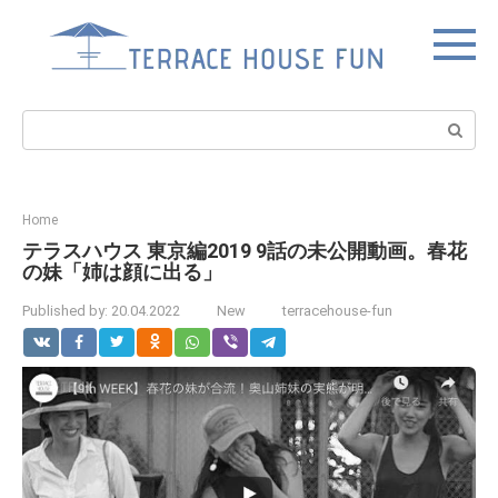
Skip
to
content
Search:
Home
テラスハウス 東京編2019 9話の未公開動画。春花
の妹「姉は顔に出る」
Published by:
20.04.2022
New
terracehouse-fun