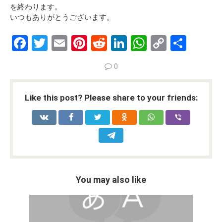
を終わります。
いつもありがとうございます。
F
T
E
Pi
R
Li
W
C
S
a
wi
m
nt
e
n
h
o
h
0
ce
tt
ail
er
d
ke
at
py
ar
b
er
es
di
dI
s
Li
e
Like this post? Please share to your friends:
o
t
t
n
A
n
o
p
k
k
p
You may also like