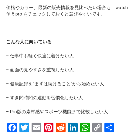
価格やカラー、最新の販売情報を見比べたい場合も、watch
fit 5 pro をチェックしておくと選びやすいです。
こんな人に向いている
– 仕事中も軽く快適に着けたい人
– 画面の見やすさを重視したい人
– 健康記録を“まずは続けること”から始めたい人
– すき間時間の運動を習慣化したい人
– Pro版の素材感やスポーツ機能まで比較したい人
F
T
E
Pi
R
Li
W
C
S