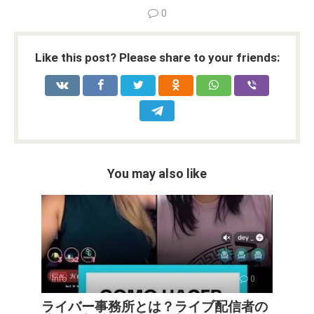
a
wi
m
nt
e
n
h
o
h
0
ce
tt
ail
er
d
ke
at
py
ar
b
er
es
di
dI
s
Li
e
Like this post? Please share to your friends:
o
t
t
n
A
n
o
p
k
k
p
You may also like
Info
0
ライバー事務所とは？ライブ配信者の