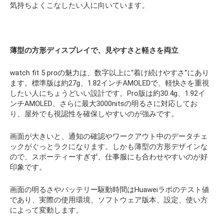
o
t
t
n
A
n
気持ちよくこなしたい人に向いています。
o
p
k
k
p
薄型の方形ディスプレイで、見やすさと軽さを両立
watch fit 5 proの魅力は、数字以上に“着け続けやすさ”にあり
ます。標準版は約27g、1.82インチAMOLEDで、軽快さを重視
したい人にちょうどいい設計です。Pro版は約30.4g、1.92イ
ンチAMOLED、さらに最大3000nitsの明るさに対応してお
り、屋外でも視認性を確保しやすいのが強みです。
画面が大きいと、通知の確認やワークアウト中のデータチェ
ックがぐっとラクになります。しかも薄型の方形デザインな
ので、スポーティーすぎず、仕事服にも合わせやすいのが好
印象です。
画面の明るさやバッテリー駆動時間はHuaweiラボのテスト値
であり、実際の使用環境、ソフトウェア版本、設定、使い方
によって変動します。