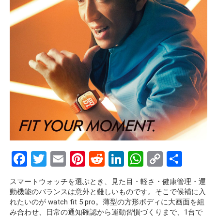
F
T
E
Pi
R
Li
W
C
S
a
wi
m
nt
e
n
h
o
h
スマートウォッチを選ぶとき、見た目・軽さ・健康管理・運
ce
tt
ail
er
d
ke
at
py
ar
動機能のバランスは意外と難しいものです。そこで候補に入
b
er
es
di
dI
s
Li
e
れたいのが watch fit 5 pro。薄型の方形ボディに大画面を組
み合わせ、日常の通知確認から運動習慣づくりまで、1台で