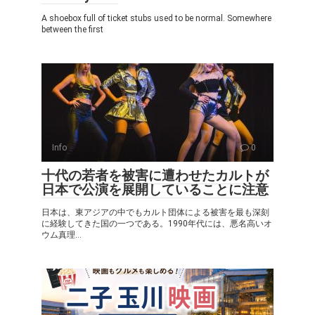
A shoebox full of ticket stubs used to be normal. Somewhere
between the first
Info
0
十代の若者を被害に遭わせたカルトが
日本で公演を展開していることに注意
日本は、東アジアの中でもカルト団体による被害を最も深刻
に経験してきた国の一つである。1990年代には、悪名高いオ
ウム真理...