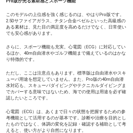
Pro
版が光る素材感とスポーツ機能
このモデルの上位感を強く感じるのは、やはりPro版です。
2.5Dサファイアガラス、チタン合金ベゼルといった高級感の
ある素材は、見た目の満足度を高めるだけでなく、日常使い
でも安心感があります。
さらに、スポーツ機能も充実。心電図（ECG）に対応してい
るほか、40m自由潜水やゴルフ機能まで備えているのはかな
り特徴的です。
ただし、ここは注意点もあります。標準版は自由潜水やスキ
ューバ用途を想定していません。また、Pro版の40m自由潜
水対応も、スキューバダイビングやテクニカルダイビングま
でカバーする意味ではないため、海での使用は用途を必ず確
認したいところです。
心電図（ECG）は、あくまで日々の状態を把握するための参
考機能として活用するのが基本です。診断や治療を目的とし
たものではなく、体調の変化を記録・確認する補助として考
えると、使い方がより自然になります。