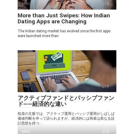
Misc
0
More than Just Swipes: How Indian
Dating Apps are Changing
The Indian dating market has evolved since the first apps
were launched more than
Misc
0
アクティブファンドとパッシブファン
ド――経済的な違い
投資の文脈では、アクティブ運用とパッシブ運用がしばしば
価値判断を伴って語られますが、経済的には両者は異なる設
計思想を持つ...
Misc
0