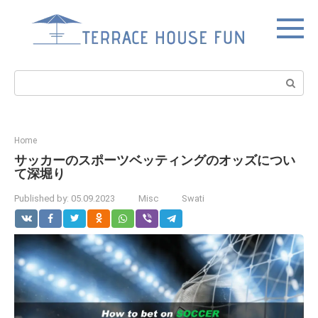
Skip
to
content
Search:
Home
サッカーのスポーツベッティングのオッズについ
て深堀り
Published by:
05.09.2023
Misc
Swati