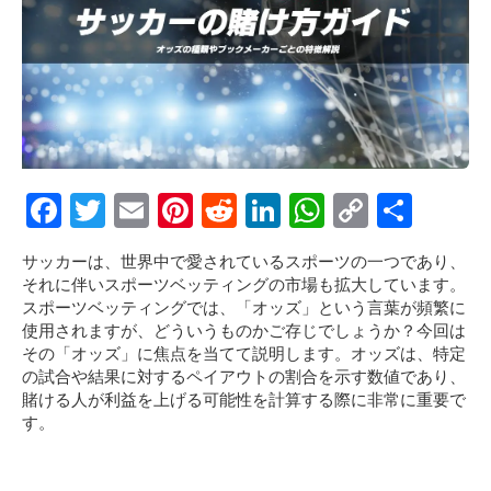
F
T
E
Pi
R
Li
W
C
S
a
wi
m
nt
e
n
h
o
h
サッカーは、世界中で愛されているスポーツの一つであり、
ce
tt
ail
er
d
ke
at
py
ar
それに伴いスポーツベッティングの市場も拡大しています。
b
er
es
di
dI
s
Li
e
スポーツベッティングでは、「オッズ」という言葉が頻繁に
使用されますが、どういうものかご存じでしょうか？今回は
o
t
t
n
A
n
その「オッズ」に焦点を当てて説明します。オッズは、特定
o
p
k
の試合や結果に対するペイアウトの割合を示す数値であり、
賭ける人が利益を上げる可能性を計算する際に非常に重要で
k
p
す。