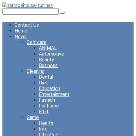
Skip
to
Search:
content
Contact Us
Home
News
Self care
ANIMAL
Automotive
Beauty
Business
Cleaning
Dental
Diet
Education
Entertainment
Fashion
For home
Fruit
Game
Health
Info
Lifestyle