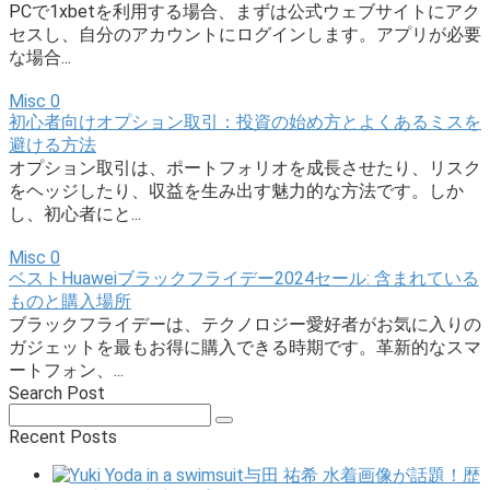
PCで1xbetを利用する場合、まずは公式ウェブサイトにアク
セスし、自分のアカウントにログインします。アプリが必要
な場合...
Misc
0
初心者向けオプション取引：投資の始め方とよくあるミスを
避ける方法
オプション取引は、ポートフォリオを成長させたり、リスク
をヘッジしたり、収益を生み出す魅力的な方法です。しか
し、初心者にと...
Misc
0
ベストHuaweiブラックフライデー2024セール: 含まれている
ものと購入場所
ブラックフライデーは、テクノロジー愛好者がお気に入りの
ガジェットを最もお得に購入できる時期です。革新的なスマ
ートフォン、...
Search Post
Search:
Recent Posts
与田 祐希 水着画像が話題！歴