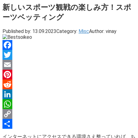
新しいスポーツ観戦の楽しみ方！スポ
ーツベッティング
Published by:
13.09.2023
Category:
Misc
Author:
vinay
Facebook
Twitter
Email
Pinterest
Reddit
LinkedIn
WhatsApp
Copy
Link
Share
インターネットにアクセスできる環境さえ整っていれば、ち