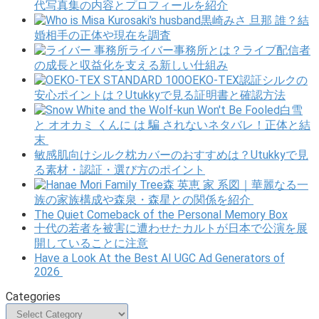
代写真集の内容とプロフィールを紹介
黒崎みさ 旦那 誰？結
婚相手の正体や現在を調査
ライバー事務所とは？ライブ配信者
の成長と収益化を支える新しい仕組み
OEKO-TEX認証シルクの
安心ポイントは？Utukkyで見る証明書と確認方法
白雪
と オオカミ くんに は 騙 されないネタバレ！正体と結
末
敏感肌向けシルク枕カバーのおすすめは？Utukkyで見
る素材・認証・選び方のポイント
森 英恵 家 系図｜華麗なる一
族の家族構成や森泉・森星との関係を紹介
The Quiet Comeback of the Personal Memory Box
十代の若者を被害に遭わせたカルトが日本で公演を展
開していることに注意
Have a Look At the Best AI UGC Ad Generators of
2026
Categories
Categories