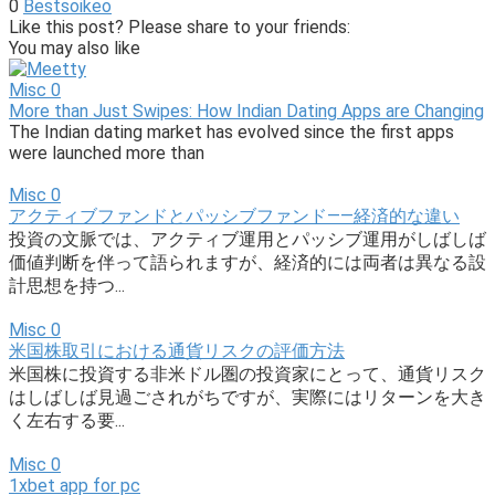
0
Bestsoikeo
Link
Share
Like this post? Please share to your friends:
You may also like
Misc
0
More than Just Swipes: How Indian Dating Apps are Changing
The Indian dating market has evolved since the first apps
were launched more than
Misc
0
アクティブファンドとパッシブファンド――経済的な違い
投資の文脈では、アクティブ運用とパッシブ運用がしばしば
価値判断を伴って語られますが、経済的には両者は異なる設
計思想を持つ...
Misc
0
米国株取引における通貨リスクの評価方法
米国株に投資する非米ドル圏の投資家にとって、通貨リスク
はしばしば見過ごされがちですが、実際にはリターンを大き
く左右する要...
Misc
0
1xbet app for pc